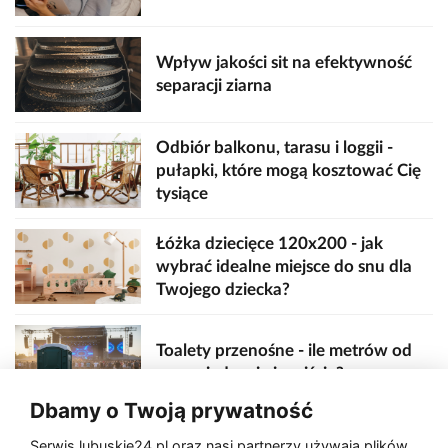
Wpływ jakości sit na efektywność
separacji ziarna
Odbiór balkonu, tarasu i loggii -
pułapki, które mogą kosztować Cię
tysiące
Łóżka dziecięce 120x200 - jak
wybrać idealne miejsce do snu dla
Twojego dziecka?
Toalety przenośne - ile metrów od
sceny, jedzenia i wejścia?
Dbamy o Twoją prywatność
Serwis lubuskie24.pl oraz nasi partnerzy używają plików