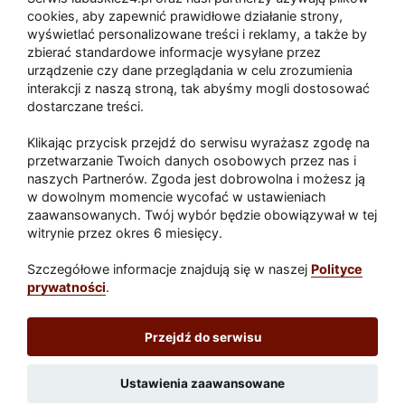
Zaatakował seniora na "kwadracie"
cookies, aby zapewnić prawidłowe działanie strony,
wyświetlać personalizowane treści i reklamy, a także by
zbierać standardowe informacje wysyłane przez
urządzenie czy dane przeglądania w celu zrozumienia
Akcja po pożarze w Gorzowie.
interakcji z naszą stroną, tak abyśmy mogli dostosować
Ruszyła rozbiórka ściany spalonej
dostarczane treści.
hali
Klikając przycisk przejdź do serwisu wyrażasz zgodę na
przetwarzanie Twoich danych osobowych przez nas i
naszych Partnerów. Zgoda jest dobrowolna i możesz ją
w dowolnym momencie wycofać w ustawieniach
Paliwa
zaawansowanych. Twój wybór będzie obowiązywał w tej
Raport
Dodaj raport
witrynie przez okres 6 miesięcy.
Sport
Popularne
Szczegółowe informacje znajdują się w naszej
Polityce
prywatności
.
Lubuskie24.pl
Przejdź do serwisu
Redakcja
|
Wynajem aut Teneryfa – NaTeneryfie.pl
|
Patronat
|
Polityka prywatności
Ustawienia zaawansowane
Wydawca: REC24 Sp. z o.o.