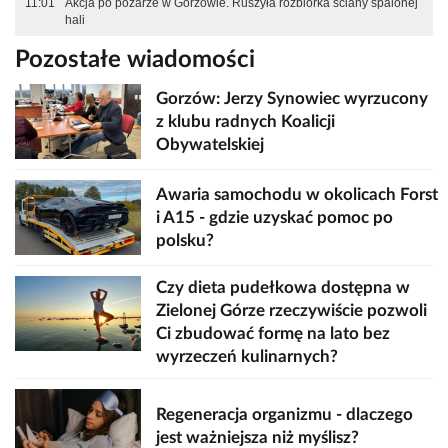
11:01
Akcja po pożarze w Gorzowie. Ruszyła rozbiórka ściany spalonej
hali
Pozostałe wiadomości
Gorzów: Jerzy Synowiec wyrzucony
z klubu radnych Koalicji
Obywatelskiej
Awaria samochodu w okolicach Forst
i A15 - gdzie uzyskać pomoc po
polsku?
Czy dieta pudełkowa dostępna w
Zielonej Górze rzeczywiście pozwoli
Ci zbudować formę na lato bez
wyrzeczeń kulinarnych?
Regeneracja organizmu - dlaczego
jest ważniejsza niż myślisz?