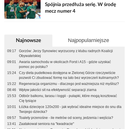
Spójnia przedłuża serię. W środę
mecz numer 4
Najpopularniejsze
Najnowsze
09:17
Gorzów: Jerzy Synowiec wyrzucony z klubu radnych Koalicji
Obywatelskiej
09:01
Awaria samochodu w okolicach Forst i A15 - gdzie uzyskać
pomoc po polsku?
15:24
Czy dieta pudełkowa dostępna w Zielonej Górze rzeczywiście
pozwoli Ci zbudować formę na lato bez wyrzeczeń kulinarnych?
15:22
Regeneracja organizmu - dlaczego jest ważniejsza niż myślisz?
08:46
Wpływ jakości sit na efektywność separacji ziarna
15:53
Odbiór balkonu, tarasu i loggii - pułapki, które mogą kosztować
Cię tysiące
10:01
Łóżka dziecięce 120x200 - jak wybrać idealne miejsce do snu dla
Twojego dziecka?
09:57
Toalety przenośne - ile metrów od sceny, jedzenia i wejścia?
13:41
Zaatakował seniora na "kwadracie"