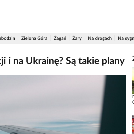
ebodzin
Zielona Góra
Żagań
Żary
Na drogach
Na sygn
i i na Ukrainę? Są takie plany