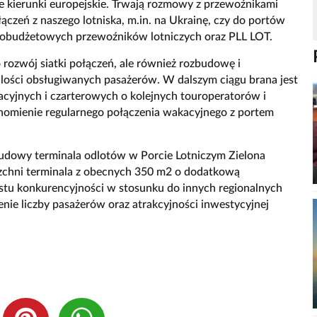
ne kierunki europejskie. Trwają rozmowy z przewoźnikami
ączeń z naszego lotniska, m.in. na Ukrainę, czy do portów
kobudżetowych przewoźników lotniczych oraz PLL LOT.
 rozwój siatki połączeń, ale również rozbudowę i
 ilości obsługiwanych pasażerów. W dalszym ciągu brana jest
cyjnych i czarterowych o kolejnych touroperatorów i
uchomienie regularnego połączenia wakacyjnego z portem
budowy terminala odlotów w Porcie Lotniczym Zielona
zchni terminala z obecnych 350 m2 o dodatkową
ostu konkurencyjności w stosunku do innych regionalnych
nie liczby pasażerów oraz atrakcyjności inwestycyjnej