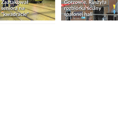
Zaatakował
Gorzowie. Ruszyła
seniora na
rozbiórka ściany
"kwadracie"
spalonej hali