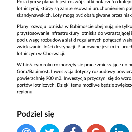
Poza tym w planach jest rozwój siatki połączeń o kolej
lotniczymi, którzy są zainteresowani uruchomieniem poł
skandynawskich. Loty mogą być obsługiwane przez nis
Plany rozwoju lotniska w Babimoście obejmują nie tylko
przystosowanie infrastruktury lotniska do wzrastającej
pod uwagę rozbudowa siatki regularnych połączeń waka
zwiększanie ilości destynacji. Planowane jest m.in. ur
lotniczym w Chorwacji.
W bieżącym roku rozpoczęły się prace zmierzające do 
Góra/Babimost. Inwestycja dotyczy rozbudowy powier
powierzchnię 900 m2. Inwestycja przyczyni się do wzr
portów lotniczych. Dzięki temu możliwe będzie zwiększe
regionu.
Podziel się