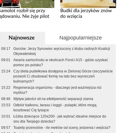
Samolot rozbił się przy
Budki dla jerzyków znów
lądowaniu. Nie żyje pilot
do wzięcia
Najpopularniejsze
Najnowsze
09:17
Gorzów: Jerzy Synowiec wyrzucony z klubu radnych Koalicji
Obywatelskiej
09:01
Awaria samochodu w okolicach Forst i A15 - gdzie uzyskać
pomoc po polsku?
15:24
Czy dieta pudełkowa dostępna w Zielonej Górze rzeczywiście
pozwoli Ci zbudować formę na lato bez wyrzeczeń
kulinarnych?
15:22
Regeneracja organizmu - dlaczego jest ważniejsza niż
myślisz?
08:46
Wpływ jakości sit na efektywność separacji ziarna
15:53
Odbiór balkonu, tarasu i loggii - pułapki, które mogą
kosztować Cię tysiące
10:01
Łóżka dziecięce 120x200 - jak wybrać idealne miejsce do
snu dla Twojego dziecka?
09:57
Toalety przenośne - ile metrów od sceny, jedzenia i wejścia?