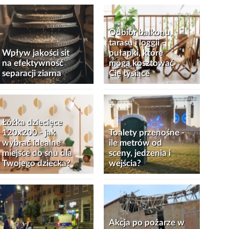
Odbiór balkonu,
tarasu i loggii -
Wpływ jakości sit
pułapki, które
na efektywność
mogą kosztować
separacji ziarna
Cię tysiące
Łóżka dziecięce
120x200 - jak
Toalety przenośne -
wybrać idealne
ile metrów od
miejsce do snu dla
sceny, jedzenia i
Twojego dziecka?
wejścia?
Akcja po pożarze w