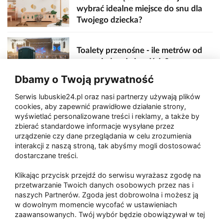
wybrać idealne miejsce do snu dla
Twojego dziecka?
Toalety przenośne - ile metrów od
sceny, jedzenia i wejścia?
Dbamy o Twoją prywatność
Serwis lubuskie24.pl oraz nasi partnerzy używają plików
Zaatakował seniora na "kwadracie"
cookies, aby zapewnić prawidłowe działanie strony,
wyświetlać personalizowane treści i reklamy, a także by
zbierać standardowe informacje wysyłane przez
urządzenie czy dane przeglądania w celu zrozumienia
Akcja po pożarze w Gorzowie.
interakcji z naszą stroną, tak abyśmy mogli dostosować
Ruszyła rozbiórka ściany spalonej
dostarczane treści.
hali
Klikając przycisk przejdź do serwisu wyrażasz zgodę na
przetwarzanie Twoich danych osobowych przez nas i
naszych Partnerów. Zgoda jest dobrowolna i możesz ją
w dowolnym momencie wycofać w ustawieniach
Paliwa
zaawansowanych. Twój wybór będzie obowiązywał w tej
Raport
Dodaj raport