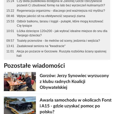
15:24
Czy dieta pudełkowa dostępna w Zielonej Górze rzeczywiście
pozwoli Ci zbudować formę na lato bez wyrzeczeń kulinarnych?
15:22
Regeneracja organizmu - dlaczego jest ważniejsza niż myślisz?
08:46
Wpływ jakości sit na efektywność separacji ziarna
15:53
Odbiór balkonu, tarasu i loggii - pułapki, które mogą kosztować
Cię tysiące
10:01
Łóżka dziecięce 120x200 - jak wybrać idealne miejsce do snu dla
Twojego dziecka?
09:57
Toalety przenośne - ile metrów od sceny, jedzenia i wejścia?
13:41
Zaatakował seniora na "kwadracie"
11:01
Akcja po pożarze w Gorzowie. Ruszyła rozbiórka ściany spalonej
hali
Pozostałe wiadomości
Gorzów: Jerzy Synowiec wyrzucony
z klubu radnych Koalicji
Obywatelskiej
Awaria samochodu w okolicach Forst
i A15 - gdzie uzyskać pomoc po
polsku?