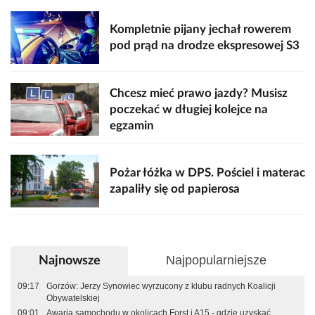
Kompletnie pijany jechał rowerem
pod prąd na drodze ekspresowej S3
Chcesz mieć prawo jazdy? Musisz
poczekać w długiej kolejce na
egzamin
Pożar łóżka w DPS. Pościel i materac
zapaliły się od papierosa
Najpopularniejsze
Najnowsze
09:17
Gorzów: Jerzy Synowiec wyrzucony z klubu radnych Koalicji
Obywatelskiej
09:01
Awaria samochodu w okolicach Forst i A15 - gdzie uzyskać