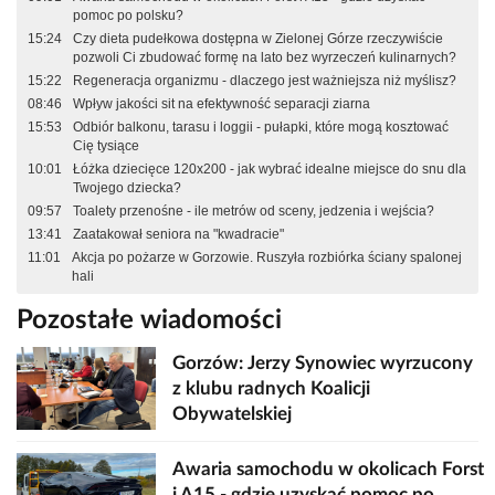
pomoc po polsku?
15:24
Czy dieta pudełkowa dostępna w Zielonej Górze rzeczywiście
pozwoli Ci zbudować formę na lato bez wyrzeczeń kulinarnych?
15:22
Regeneracja organizmu - dlaczego jest ważniejsza niż myślisz?
08:46
Wpływ jakości sit na efektywność separacji ziarna
15:53
Odbiór balkonu, tarasu i loggii - pułapki, które mogą kosztować
Cię tysiące
10:01
Łóżka dziecięce 120x200 - jak wybrać idealne miejsce do snu dla
Twojego dziecka?
09:57
Toalety przenośne - ile metrów od sceny, jedzenia i wejścia?
13:41
Zaatakował seniora na "kwadracie"
11:01
Akcja po pożarze w Gorzowie. Ruszyła rozbiórka ściany spalonej
hali
Pozostałe wiadomości
Gorzów: Jerzy Synowiec wyrzucony
z klubu radnych Koalicji
Obywatelskiej
Awaria samochodu w okolicach Forst
i A15 - gdzie uzyskać pomoc po