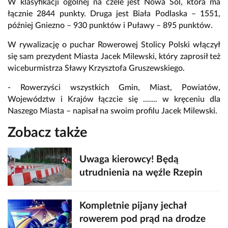
W klasyfikacji ogólnej na czele jest Nowa Sól, która ma
łącznie 2844 punkty. Druga jest Biała Podlaska – 1551,
później Gniezno – 930 punktów i Puławy – 895 punktów.
W rywalizację o puchar Rowerowej Stolicy Polski włączył
się sam prezydent Miasta Jacek Milewski, który zaprosił też
wiceburmistrza Sławy Krzysztofa Gruszewskiego.
- Rowerzyści wszystkich Gmin, Miast, Powiatów,
Województw i Krajów łączcie się ....... w kręceniu dla
Naszego Miasta – napisał na swoim profilu Jacek Milewski.
Zobacz także
Uwaga kierowcy! Będą
utrudnienia na węźle Rzepin
Kompletnie pijany jechał
rowerem pod prąd na drodze