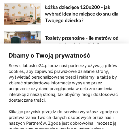
Łóżka dziecięce 120x200 - jak
wybrać idealne miejsce do snu dla
Twojego dziecka?
Toalety przenośne - ile metrów od
sceny, jedzenia i wejścia?
Dbamy o Twoją prywatność
Serwis lubuskie24.pl oraz nasi partnerzy używają plików
Zaatakował seniora na "kwadracie"
cookies, aby zapewnić prawidłowe działanie strony,
wyświetlać personalizowane treści i reklamy, a także by
zbierać standardowe informacje wysyłane przez
urządzenie czy dane przeglądania w celu zrozumienia
Akcja po pożarze w Gorzowie.
interakcji z naszą stroną, tak abyśmy mogli dostosować
Ruszyła rozbiórka ściany spalonej
dostarczane treści.
hali
Klikając przycisk przejdź do serwisu wyrażasz zgodę na
przetwarzanie Twoich danych osobowych przez nas i
naszych Partnerów. Zgoda jest dobrowolna i możesz ją
w dowolnym momencie wycofać w ustawieniach
Paliwa