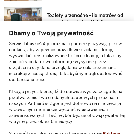
Toalety przenośne - ile metrów od
sceny, jedzenia i wejścia?
Dbamy o Twoją prywatność
Serwis lubuskie24.pl oraz nasi partnerzy używają plików
Zaatakował seniora na "kwadracie"
cookies, aby zapewnić prawidłowe działanie strony,
wyświetlać personalizowane treści i reklamy, a także by
zbierać standardowe informacje wysyłane przez
urządzenie czy dane przeglądania w celu zrozumienia
Akcja po pożarze w Gorzowie.
interakcji z naszą stroną, tak abyśmy mogli dostosować
Ruszyła rozbiórka ściany spalonej
dostarczane treści.
hali
Klikając przycisk przejdź do serwisu wyrażasz zgodę na
przetwarzanie Twoich danych osobowych przez nas i
naszych Partnerów. Zgoda jest dobrowolna i możesz ją
w dowolnym momencie wycofać w ustawieniach
Paliwa
zaawansowanych. Twój wybór będzie obowiązywał w tej
Raport
Dodaj raport
witrynie przez okres 6 miesięcy.
Sport
Popularne
Szczegółowe informacje znajdują się w naszej
Polityce