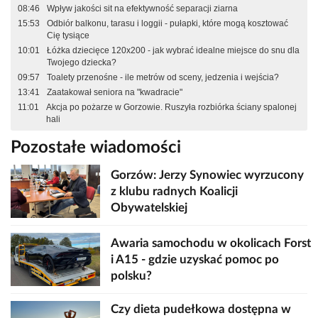
08:46
Wpływ jakości sit na efektywność separacji ziarna
15:53
Odbiór balkonu, tarasu i loggii - pułapki, które mogą kosztować
Cię tysiące
10:01
Łóżka dziecięce 120x200 - jak wybrać idealne miejsce do snu dla
Twojego dziecka?
09:57
Toalety przenośne - ile metrów od sceny, jedzenia i wejścia?
13:41
Zaatakował seniora na "kwadracie"
11:01
Akcja po pożarze w Gorzowie. Ruszyła rozbiórka ściany spalonej
hali
Pozostałe wiadomości
Gorzów: Jerzy Synowiec wyrzucony
z klubu radnych Koalicji
Obywatelskiej
Awaria samochodu w okolicach Forst
i A15 - gdzie uzyskać pomoc po
polsku?
Czy dieta pudełkowa dostępna w