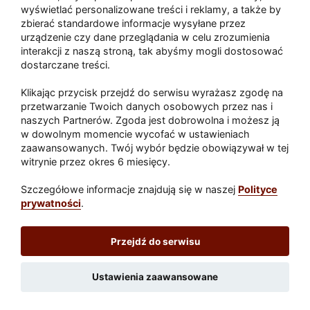
wyświetlać personalizowane treści i reklamy, a także by
zbierać standardowe informacje wysyłane przez
urządzenie czy dane przeglądania w celu zrozumienia
Akcja po pożarze w Gorzowie.
interakcji z naszą stroną, tak abyśmy mogli dostosować
Ruszyła rozbiórka ściany spalonej
dostarczane treści.
hali
Klikając przycisk przejdź do serwisu wyrażasz zgodę na
przetwarzanie Twoich danych osobowych przez nas i
naszych Partnerów. Zgoda jest dobrowolna i możesz ją
w dowolnym momencie wycofać w ustawieniach
Paliwa
zaawansowanych. Twój wybór będzie obowiązywał w tej
Raport
Dodaj raport
witrynie przez okres 6 miesięcy.
Sport
Popularne
Szczegółowe informacje znajdują się w naszej
Polityce
prywatności
.
Lubuskie24.pl
Przejdź do serwisu
Redakcja
|
Wynajem aut Teneryfa – NaTeneryfie.pl
|
Patronat
|
Polityka prywatności
Ustawienia zaawansowane
Wydawca: REC24 Sp. z o.o.