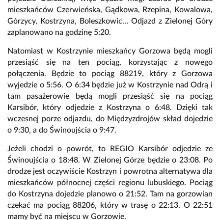
mieszkańców Czerwieńska, Gądkowa, Rzepina, Kowalowa,
Górzycy, Kostrzyna, Boleszkowic… Odjazd z Zielonej Góry
zaplanowano na godzinę 5:20.
Natomiast w Kostrzynie mieszkańcy Gorzowa będą mogli
przesiąść się na ten pociąg, korzystając z nowego
połączenia. Będzie to pociąg 88219, który z Gorzowa
wyjedzie o 5:56. O 6:34 będzie już w Kostrzynie nad Odrą i
tam pasażerowie będą mogli przesiąść się na pociąg
Karsibór, który odjedzie z Kostrzyna o 6:48. Dzięki tak
wczesnej porze odjazdu, do Międzyzdrojów skład dojedzie
o 9:30, a do Świnoujścia o 9:47.
Jeżeli chodzi o powrót, to REGIO Karsibór odjedzie ze
Świnoujścia o 18:48. W Zielonej Górze będzie o 23:08. Po
drodze jest oczywiście Kostrzyn i powrotna alternatywa dla
mieszkańców północnej części regionu lubuskiego. Pociąg
do Kostrzyna dojedzie planowo o 21:52. Tam na gorzowian
czekać ma pociąg 88206, który w trasę o 22:13. O 22:51
mamy być na miejscu w Gorzowie.