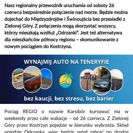
Nasz regionalny przewoźnik uruchamia od soboty 26
czerwca bezpośrednie połączenie nad morze. Będzie można
dojechać do Międzyzdrojów i Świnoujścia bez przesiadki z
Zielonej Góry. Z połączenia mogą skorzystać wszyscy,
którzy mieszkają wzdłuż „Odrzanki”. Jest też alternatywa
dla mieszkańców północy regionu – skomunikowanie z
nowym pociągiem do Kostrzyna.
Pociąg REGIO o nazwie Karsibór kursować ma w
weekendy przez całe wakacje – od 26 czerwca. Z Zielonej
Góry przez Kostrzyn pojedzie w kierunku wybrzeża. Skład
pojedzie Odrzanką, więc będzie mógł zabrać po drodze