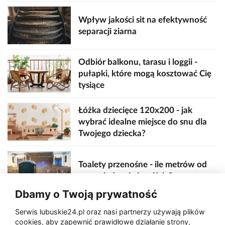
Wpływ jakości sit na efektywność
separacji ziarna
Odbiór balkonu, tarasu i loggii -
pułapki, które mogą kosztować Cię
tysiące
Łóżka dziecięce 120x200 - jak
wybrać idealne miejsce do snu dla
Twojego dziecka?
Toalety przenośne - ile metrów od
sceny, jedzenia i wejścia?
Dbamy o Twoją prywatność
Serwis lubuskie24.pl oraz nasi partnerzy używają plików
Zaatakował seniora na "kwadracie"
cookies, aby zapewnić prawidłowe działanie strony,