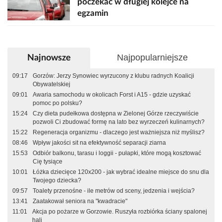
poczekać w długiej kolejce na
egzamin
Najpopularniejsze
Najnowsze
09:17
Gorzów: Jerzy Synowiec wyrzucony z klubu radnych Koalicji
Obywatelskiej
09:01
Awaria samochodu w okolicach Forst i A15 - gdzie uzyskać
pomoc po polsku?
15:24
Czy dieta pudełkowa dostępna w Zielonej Górze rzeczywiście
pozwoli Ci zbudować formę na lato bez wyrzeczeń kulinarnych?
15:22
Regeneracja organizmu - dlaczego jest ważniejsza niż myślisz?
08:46
Wpływ jakości sit na efektywność separacji ziarna
15:53
Odbiór balkonu, tarasu i loggii - pułapki, które mogą kosztować
Cię tysiące
10:01
Łóżka dziecięce 120x200 - jak wybrać idealne miejsce do snu dla
Twojego dziecka?
09:57
Toalety przenośne - ile metrów od sceny, jedzenia i wejścia?
13:41
Zaatakował seniora na "kwadracie"
11:01
Akcja po pożarze w Gorzowie. Ruszyła rozbiórka ściany spalonej
hali