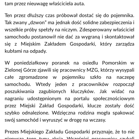
tam przez nieuwagę właściciela auta.
Ten przez dłuższy czas próbował dostać się do pojemnika.
Tak zwany „dzwon” ma jednak dość solidne zabezpieczenia i
wszelkie próby spełzły na niczym. Zdesperowany właściciel
samochodu postanowił nie dać za wygraną i skontaktował
się z Miejskim Zakładem Gospodarki, który zarządza
kubłami na odpady.
W poniedziałkowy poranek na osiedlu Pomorskim w
Zielonej Górze zjawili się pracownicy MZG, którzy wysypali
całe zgromadzone w pojemniku szkło na naczepę
samochodu. Wtedy jeden z pracowników rozpoczął
poszukiwania zagubionych kluczyków. Jak widać na
nagraniu udostępnionym na portalu społecznościowym
przez Miejski Zakład Gospodarki, klucze zostały dość
szybko odnalezione. Wdzięczna rodzina mogła spakować
swój samochód i wyruszyć w drogę na wczasy.
Prezes Miejskiego Zakładu Gospodarki przyznaje, że to nie
pierwsza tego typu akcja. Wcześniej pracownicy szukali