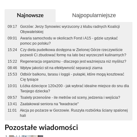
Najpopularniejsze
Najnowsze
09:17
Gorzów: Jerzy Synowiec wyrzucony z klubu radnych Koalicji
Obywatelskiej
09:01
Awaria samochodu w okolicach Forst i A15 - gdzie uzyskać
pomoc po polsku?
15:24
Czy dieta pudełkowa dostępna w Zielonej Górze rzeczywiście
pozwoli Ci zbudować formę na lato bez wyrzeczeń kulinarnych?
15:22
Regeneracja organizmu - dlaczego jest ważniejsza niż myślisz?
08:46
Wpływ jakości sit na efektywność separacji ziarna
15:53
Odbiór balkonu, tarasu i loggii - pułapki, które mogą kosztować
Cię tysiące
10:01
Łóżka dziecięce 120x200 - jak wybrać idealne miejsce do snu dla
Twojego dziecka?
09:57
Toalety przenośne - ile metrów od sceny, jedzenia i wejścia?
13:41
Zaatakował seniora na "kwadracie"
11:01
Akcja po pożarze w Gorzowie. Ruszyła rozbiórka ściany spalonej
hali
Pozostałe wiadomości