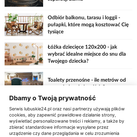
Odbiór balkonu, tarasu i loggii -
pułapki, które mogą kosztować Cię
tysiące
Łóżka dziecięce 120x200 - jak
wybrać idealne miejsce do snu dla
Twojego dziecka?
Toalety przenośne - ile metrów od
sceny, jedzenia i wejścia?
Dbamy o Twoją prywatność
Serwis lubuskie24.pl oraz nasi partnerzy używają plików
Zaatakował seniora na "kwadracie"
cookies, aby zapewnić prawidłowe działanie strony,
wyświetlać personalizowane treści i reklamy, a także by
zbierać standardowe informacje wysyłane przez
urządzenie czy dane przeglądania w celu zrozumienia
Akcja po pożarze w Gorzowie.