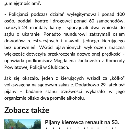
„umiejętnościami”.
- Policjanci podczas działań wylegitymowali ponad 100
osób, poddali kontroli drogowej ponad 60 samochodów,
nałożyli 24 mandaty karny i sporządzili dwa wnioski do
sądu o ukaranie. Ponadto mundurowi zatrzymali osiem
dowodów rejestracyjnych i ujawnili jednego kierującego
bez uprawnień. Wśród ujawnionych wykroczeń znaczna
większość dotyczyła przekroczenia dozwolonej prędkości -
opowiada podkomisarz Magdalena Jankowska z Komendy
Powiatowej Policji w Słubicach.
Jak się okazało, jeden z kierujących wsiadł za „kółko”
volkswagena na sądowym zakazie. Dodatkowo 29-latek był
pijany - badanie stanu trzeźwości wykazało w jego
organizmie blisko dwa promile alkoholu.
Zobacz także
Pijany kierowca renault na S3.