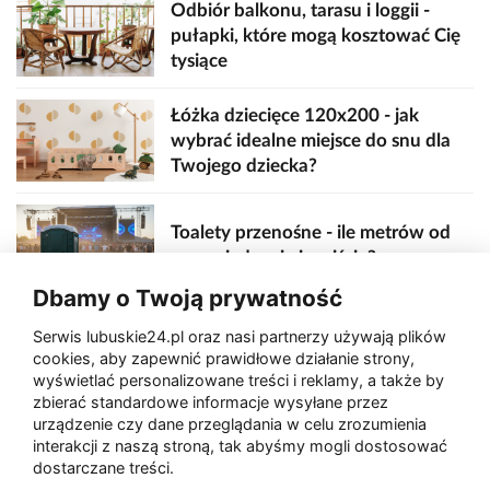
Odbiór balkonu, tarasu i loggii -
pułapki, które mogą kosztować Cię
tysiące
Łóżka dziecięce 120x200 - jak
wybrać idealne miejsce do snu dla
Twojego dziecka?
Toalety przenośne - ile metrów od
sceny, jedzenia i wejścia?
Dbamy o Twoją prywatność
Serwis lubuskie24.pl oraz nasi partnerzy używają plików
Zaatakował seniora na "kwadracie"
cookies, aby zapewnić prawidłowe działanie strony,
wyświetlać personalizowane treści i reklamy, a także by
zbierać standardowe informacje wysyłane przez
urządzenie czy dane przeglądania w celu zrozumienia
Akcja po pożarze w Gorzowie.
interakcji z naszą stroną, tak abyśmy mogli dostosować
Ruszyła rozbiórka ściany spalonej
dostarczane treści.
hali