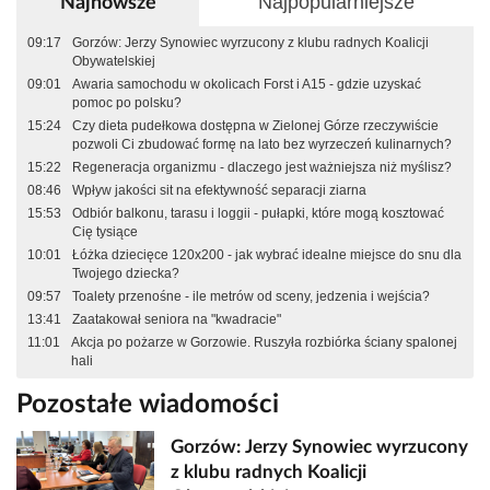
Najpopularniejsze
Najnowsze
09:17
Gorzów: Jerzy Synowiec wyrzucony z klubu radnych Koalicji
Obywatelskiej
09:01
Awaria samochodu w okolicach Forst i A15 - gdzie uzyskać
pomoc po polsku?
15:24
Czy dieta pudełkowa dostępna w Zielonej Górze rzeczywiście
pozwoli Ci zbudować formę na lato bez wyrzeczeń kulinarnych?
15:22
Regeneracja organizmu - dlaczego jest ważniejsza niż myślisz?
08:46
Wpływ jakości sit na efektywność separacji ziarna
15:53
Odbiór balkonu, tarasu i loggii - pułapki, które mogą kosztować
Cię tysiące
10:01
Łóżka dziecięce 120x200 - jak wybrać idealne miejsce do snu dla
Twojego dziecka?
09:57
Toalety przenośne - ile metrów od sceny, jedzenia i wejścia?
13:41
Zaatakował seniora na "kwadracie"
11:01
Akcja po pożarze w Gorzowie. Ruszyła rozbiórka ściany spalonej
hali
Pozostałe wiadomości
Gorzów: Jerzy Synowiec wyrzucony
z klubu radnych Koalicji