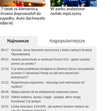
17-latek za kierownicą
W parku znaleziono
citroena doprowadził do
zwłoki mężczyzny
wypadku. Auto dachowało
[zdjęcia]
Najpopularniejsze
Najnowsze
09:17
Gorzów: Jerzy Synowiec wyrzucony z klubu radnych Koalicji
Obywatelskiej
09:01
Awaria samochodu w okolicach Forst i A15 - gdzie uzyskać
pomoc po polsku?
15:24
Czy dieta pudełkowa dostępna w Zielonej Górze rzeczywiście
pozwoli Ci zbudować formę na lato bez wyrzeczeń
kulinarnych?
15:22
Regeneracja organizmu - dlaczego jest ważniejsza niż
myślisz?
08:46
Wpływ jakości sit na efektywność separacji ziarna
15:53
Odbiór balkonu, tarasu i loggii - pułapki, które mogą
kosztować Cię tysiące
10:01
Łóżka dziecięce 120x200 - jak wybrać idealne miejsce do
snu dla Twojego dziecka?