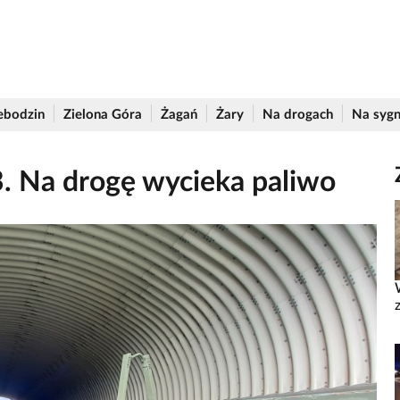
ebodzin
Zielona Góra
Żagań
Żary
Na drogach
Na sygn
3. Na drogę wycieka paliwo