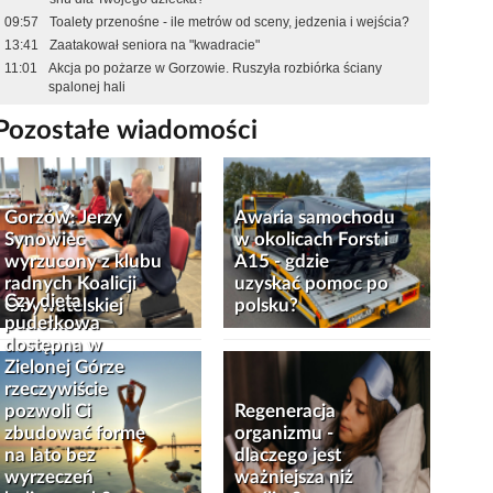
09:57
Toalety przenośne - ile metrów od sceny, jedzenia i wejścia?
13:41
Zaatakował seniora na "kwadracie"
11:01
Akcja po pożarze w Gorzowie. Ruszyła rozbiórka ściany
spalonej hali
Pozostałe wiadomości
Gorzów: Jerzy
Awaria samochodu
Synowiec
w okolicach Forst i
wyrzucony z klubu
A15 - gdzie
radnych Koalicji
uzyskać pomoc po
Czy dieta
Obywatelskiej
polsku?
pudełkowa
dostępna w
Zielonej Górze
rzeczywiście
pozwoli Ci
Regeneracja
zbudować formę
organizmu -
na lato bez
dlaczego jest
wyrzeczeń
ważniejsza niż