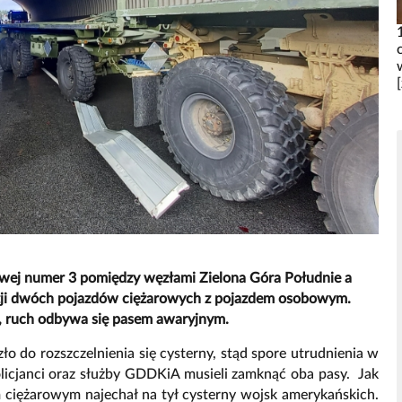
owej numer 3 pomiędzy węzłami Zielona Góra Południe a
lizji dwóch pojazdów ciężarowych z pojazdem osobowym.
, ruch odbywa się pasem awaryjnym.
o do rozszczelnienia się cysterny, stąd spore utrudnienia w
olicjanci oraz służby GDDKiA musieli zamknąć oba pasy. Jak
 ciężarowym najechał na tył cysterny wojsk amerykańskich.