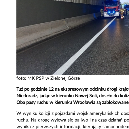
foto: MK PSP w Zielonej Górze
Tuż po godzinie 12 na ekspresowym odcinku drogi kraj
Niedoradz, jadąc w kierunku Nowej Soli, doszło do ko
Oba pasy ruchu w kierunku Wrocławia są zablokowane
W wyniku kolizji z pojazdami wojsk amerykańskich doszł
ruchu. Na drogę wylewa się paliwo i na czas działań p
wynika z pierwszych informacji, kierujący samochodem