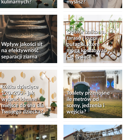
kulinarnych?
myślisz?
Odbiór balkonu,
tarasu i loggii -
Wpływ jakości sit
pułapki, które
na efektywność
mogą kosztować
separacji ziarna
Cię tysiące
Łóżka dziecięce
120x200 - jak
Toalety przenośne -
wybrać idealne
ile metrów od
miejsce do snu dla
sceny, jedzenia i
Twojego dziecka?
wejścia?