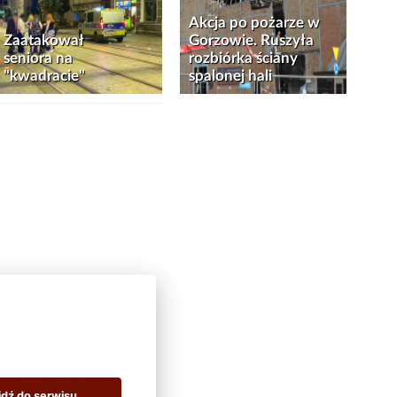
Akcja po pożarze w
Zaatakował
Gorzowie. Ruszyła
seniora na
rozbiórka ściany
"kwadracie"
spalonej hali
jdź do serwisu