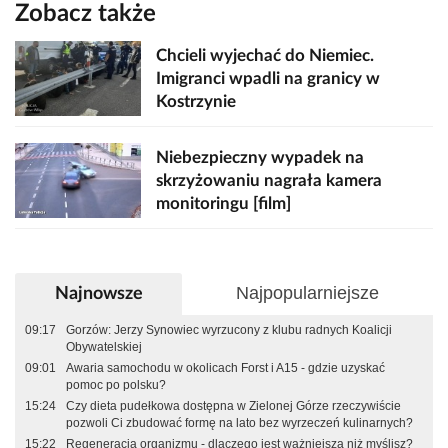
Zobacz także
Chcieli wyjechać do Niemiec.
Imigranci wpadli na granicy w
Kostrzynie
Niebezpieczny wypadek na
skrzyżowaniu nagrała kamera
monitoringu [film]
Najpopularniejsze
Najnowsze
09:17
Gorzów: Jerzy Synowiec wyrzucony z klubu radnych Koalicji
Obywatelskiej
09:01
Awaria samochodu w okolicach Forst i A15 - gdzie uzyskać
pomoc po polsku?
15:24
Czy dieta pudełkowa dostępna w Zielonej Górze rzeczywiście
pozwoli Ci zbudować formę na lato bez wyrzeczeń kulinarnych?
15:22
Regeneracja organizmu - dlaczego jest ważniejsza niż myślisz?