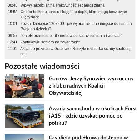
08:46
Wpływ jakości sit na efektywność separacji ziarna
15:53
Odbiór balkonu, tarasu i loggii - pułapki, które mogą kosztować
Cię tysiące
10:01
Łóżka dziecięce 120x200 - jak wybrać idealne miejsce do snu dla
Twojego dziecka?
09:57
Toalety przenośne - ile metrów od sceny, jedzenia i wejścia?
13:41
Zaatakował seniora na "kwadracie"
11:01
Akcja po pożarze w Gorzowie. Ruszyła rozbiórka ściany spalonej
hali
Pozostałe wiadomości
Gorzów: Jerzy Synowiec wyrzucony
z klubu radnych Koalicji
Obywatelskiej
Awaria samochodu w okolicach Forst
i A15 - gdzie uzyskać pomoc po
polsku?
Czy dieta pudełkowa dostępna w