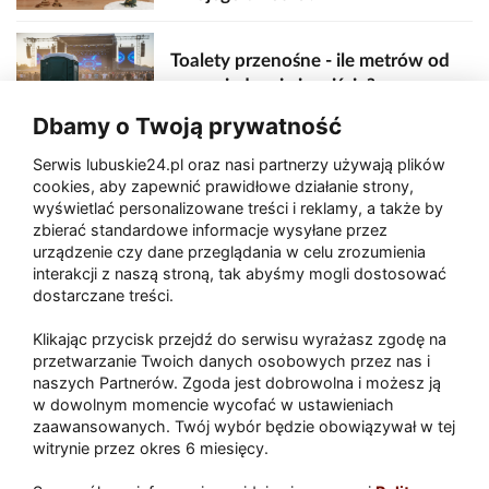
Toalety przenośne - ile metrów od
sceny, jedzenia i wejścia?
Dbamy o Twoją prywatność
Serwis lubuskie24.pl oraz nasi partnerzy używają plików
Zaatakował seniora na "kwadracie"
cookies, aby zapewnić prawidłowe działanie strony,
wyświetlać personalizowane treści i reklamy, a także by
zbierać standardowe informacje wysyłane przez
urządzenie czy dane przeglądania w celu zrozumienia
Akcja po pożarze w Gorzowie.
interakcji z naszą stroną, tak abyśmy mogli dostosować
Ruszyła rozbiórka ściany spalonej
dostarczane treści.
hali
Klikając przycisk przejdź do serwisu wyrażasz zgodę na
przetwarzanie Twoich danych osobowych przez nas i
naszych Partnerów. Zgoda jest dobrowolna i możesz ją
w dowolnym momencie wycofać w ustawieniach
Paliwa
zaawansowanych. Twój wybór będzie obowiązywał w tej
Raport
Dodaj raport
witrynie przez okres 6 miesięcy.
Sport
Popularne