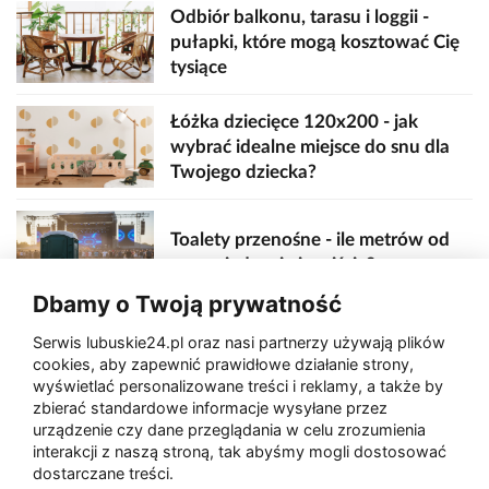
Odbiór balkonu, tarasu i loggii -
pułapki, które mogą kosztować Cię
tysiące
Łóżka dziecięce 120x200 - jak
wybrać idealne miejsce do snu dla
Twojego dziecka?
Toalety przenośne - ile metrów od
sceny, jedzenia i wejścia?
Dbamy o Twoją prywatność
Serwis lubuskie24.pl oraz nasi partnerzy używają plików
Zaatakował seniora na "kwadracie"
cookies, aby zapewnić prawidłowe działanie strony,
wyświetlać personalizowane treści i reklamy, a także by
zbierać standardowe informacje wysyłane przez
urządzenie czy dane przeglądania w celu zrozumienia
Akcja po pożarze w Gorzowie.
interakcji z naszą stroną, tak abyśmy mogli dostosować
Ruszyła rozbiórka ściany spalonej
dostarczane treści.
hali