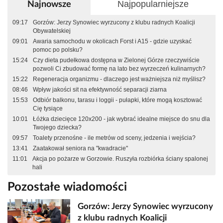
Najpopularniejsze
Najnowsze
09:17
Gorzów: Jerzy Synowiec wyrzucony z klubu radnych Koalicji
Obywatelskiej
09:01
Awaria samochodu w okolicach Forst i A15 - gdzie uzyskać
pomoc po polsku?
15:24
Czy dieta pudełkowa dostępna w Zielonej Górze rzeczywiście
pozwoli Ci zbudować formę na lato bez wyrzeczeń kulinarnych?
15:22
Regeneracja organizmu - dlaczego jest ważniejsza niż myślisz?
08:46
Wpływ jakości sit na efektywność separacji ziarna
15:53
Odbiór balkonu, tarasu i loggii - pułapki, które mogą kosztować
Cię tysiące
10:01
Łóżka dziecięce 120x200 - jak wybrać idealne miejsce do snu dla
Twojego dziecka?
09:57
Toalety przenośne - ile metrów od sceny, jedzenia i wejścia?
13:41
Zaatakował seniora na "kwadracie"
11:01
Akcja po pożarze w Gorzowie. Ruszyła rozbiórka ściany spalonej
hali
Pozostałe wiadomości
Gorzów: Jerzy Synowiec wyrzucony
z klubu radnych Koalicji