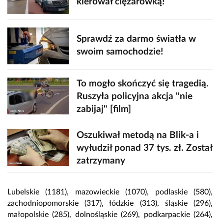
kierował ciężarówką!
Sprawdź za darmo światła w
swoim samochodzie!
To mogło skończyć się tragedią.
Ruszyła policyjna akcja "nie
zabijaj" [film]
Oszukiwał metodą na Blik-a i
wyłudził ponad 37 tys. zł. Został
zatrzymany
Lubelskie (1181), mazowieckie (1070), podlaskie (580),
zachodniopomorskie (317), łódzkie (313), śląskie (296),
małopolskie (285), dolnośląskie (269), podkarpackie (264),