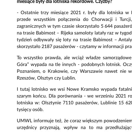
miesiące były dla lotniska rekordowe. Czyżby?
- Ostatnie trzy miesiące 2021 r. były dla lotniska
przede wszystkim połączenia do Chorwacji i Turcji
zagranicznych w tym czasie skorzystało 5 644 pasażerów
na trasie Babimost – Rijeka samoloty latały raz w tygo
tydzień odbywały się loty na trasie Babimost – Antalya
skorzystało 2187 pasażerów - czytamy w informacji pr
To wszystko prawda, ale wciąż władze samorządowe 
Góra” wypada na tle innych - podobnych lotnisk. Oc
Poznaniem, o Krakowie, czy Warszawie nawet nie wsp
Rzeszów, Olsztyn czy Lublin.
I tutaj lotnisko we wsi Nowe Kramsko wypada fataln
szarym końcu. Dla porównania - we wrześniu 2021 ro
lotniska w: Olsztynie 7110 pasażerów, Lublinie 15 6
tysięcy osób.
UMWL informuje też, że coraz większym powodzeniem c
urzędnicy przyznają, wpływ na to ma przedłużając