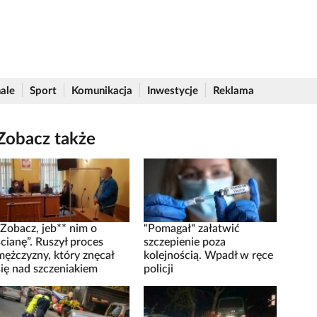
ale
Sport
Komunikacja
Inwestycje
Reklama
Zobacz także
„Zobacz, jeb** nim o
"Pomagał" załatwić
ścianę”. Ruszył proces
szczepienie poza
mężczyzny, który znęcał
kolejnością. Wpadł w ręce
się nad szczeniakiem
policji