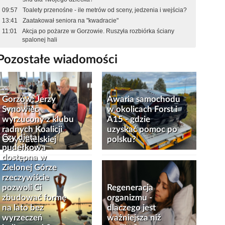
09:57
Toalety przenośne - ile metrów od sceny, jedzenia i wejścia?
13:41
Zaatakował seniora na "kwadracie"
11:01
Akcja po pożarze w Gorzowie. Ruszyła rozbiórka ściany
spalonej hali
Pozostałe wiadomości
Gorzów: Jerzy
Awaria samochodu
Synowiec
w okolicach Forst i
wyrzucony z klubu
A15 - gdzie
radnych Koalicji
uzyskać pomoc po
Czy dieta
Obywatelskiej
polsku?
pudełkowa
dostępna w
Zielonej Górze
rzeczywiście
pozwoli Ci
Regeneracja
zbudować formę
organizmu -
na lato bez
dlaczego jest
wyrzeczeń
ważniejsza niż