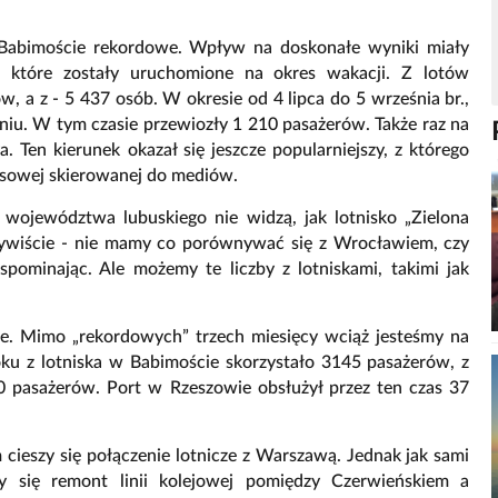
 w Babimoście rekordowe. Wpływ na doskonałe wyniki miały
, które zostały uruchomione na okres wakacji. Z lotów
, a z - 5 437 osób. W okresie od 4 lipca do 5 września br.,
dniu. W tym czasie przewiozły 1 210 pasażerów. Także raz na
. Ten kierunek okazał się jeszcze popularniejszy, z którego
asowej skierowanej do mediów.
województwa lubuskiego nie widzą, jak lotnisko „Zielona
zywiście - nie mamy co porównywać się z Wrocławiem, czy
ominając. Ale możemy te liczby z lotniskami, takimi jak
ie. Mimo „rekordowych” trzech miesięcy wciąż jesteśmy na
ku z lotniska w Babimoście skorzystało 3145 pasażerów, z
20 pasażerów. Port w Rzeszowie obsłużył przez ten czas 37
ieszy się połączenie lotnicze z Warszawą. Jednak jak sami
y się remont linii kolejowej pomiędzy Czerwieńskiem a