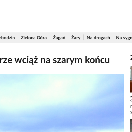
ebodzin
Zielona Góra
Żagań
Żary
Na drogach
Na sygn
órze wciąż na szarym końcu