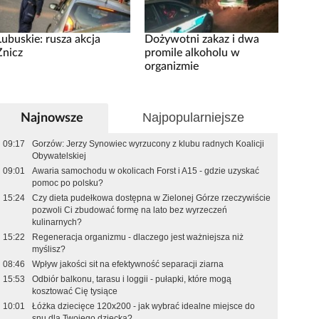
Lubuskie: rusza akcja
Dożywotni zakaz i dwa
Znicz
promile alkoholu w
organizmie
Najpopularniejsze
Najnowsze
09:17
Gorzów: Jerzy Synowiec wyrzucony z klubu radnych Koalicji
Obywatelskiej
09:01
Awaria samochodu w okolicach Forst i A15 - gdzie uzyskać
pomoc po polsku?
15:24
Czy dieta pudełkowa dostępna w Zielonej Górze rzeczywiście
pozwoli Ci zbudować formę na lato bez wyrzeczeń
kulinarnych?
15:22
Regeneracja organizmu - dlaczego jest ważniejsza niż
myślisz?
08:46
Wpływ jakości sit na efektywność separacji ziarna
15:53
Odbiór balkonu, tarasu i loggii - pułapki, które mogą
kosztować Cię tysiące
10:01
Łóżka dziecięce 120x200 - jak wybrać idealne miejsce do
snu dla Twojego dziecka?