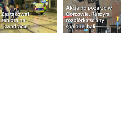
Akcja po pożarze w
Zaatakował
Gorzowie. Ruszyła
seniora na
rozbiórka ściany
"kwadracie"
spalonej hali