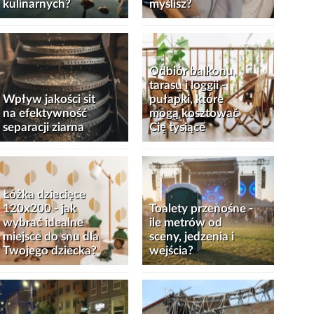
kulinarnych?
myślisz?
Odbiór balkonu,
tarasu i loggii -
Wpływ jakości sit
pułapki, które
na efektywność
mogą kosztować
separacji ziarna
Cię tysiące
Łóżka dziecięce
120x200 - jak
Toalety przenośne -
wybrać idealne
ile metrów od
miejsce do snu dla
sceny, jedzenia i
Twojego dziecka?
wejścia?