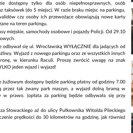
zie dostępny tylko dla osób niepełnosprawnych, osób
z taksówek (do 5 miejsc). W razie braku miejsc na parkingu,
alidów czy osoby ich przewożące obowiązują nowe karty
ane na teren parkingu.
y miejskie, samochody osobowe i pojazdy Policji. Od 29.10
rowych.
zie odbywał się ul. Wrocławską WYŁĄCZNIE dla jadących od
ożliwy. Wyjazd z nowego parkingu oraz ze wszystkich innych
onę, w kierunku Raculi. Proszę zwrócić uwagę na znak
YLKO jeden wjazd i wyjazd!
ie żużlowym dostępny będzie parking płatny od godziny 7.00
ą przez tak zwany park maszyn, a wyjazd dolną bramą w
y w prawo. (opłata za parking będzie odbywała się przy
usza Słowackiego aż do ulicy Pułkownika Witolda Pileckiego
zenie prędkości do 30 kilometrów na godzinę, jak również