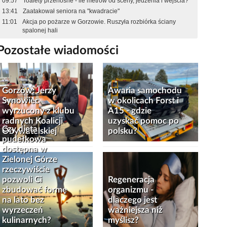
09:57
Toalety przenośne - ile metrów od sceny, jedzenia i wejścia?
13:41
Zaatakował seniora na "kwadracie"
11:01
Akcja po pożarze w Gorzowie. Ruszyła rozbiórka ściany
spalonej hali
Pozostałe wiadomości
Gorzów: Jerzy
Awaria samochodu
Synowiec
w okolicach Forst i
wyrzucony z klubu
A15 - gdzie
radnych Koalicji
uzyskać pomoc po
Czy dieta
Obywatelskiej
polsku?
pudełkowa
dostępna w
Zielonej Górze
rzeczywiście
pozwoli Ci
Regeneracja
zbudować formę
organizmu -
na lato bez
dlaczego jest
wyrzeczeń
ważniejsza niż
kulinarnych?
myślisz?