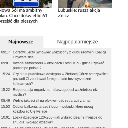
Nowa Sól ma ambitny
Lubuskie: rusza akcja
plan. Chce doświetlić 61
Znicz
przejść dla pieszych
Najpopularniejsze
Najnowsze
09:17
Gorzów: Jerzy Synowiec wyrzucony z klubu radnych Koalicji
Obywatelskiej
09:01
Awaria samochodu w okolicach Forst i A15 - gdzie uzyskać
pomoc po polsku?
15:24
Czy dieta pudełkowa dostępna w Zielonej Górze rzeczywiście
pozwoli Ci zbudować formę na lato bez wyrzeczeń
kulinarnych?
15:22
Regeneracja organizmu - dlaczego jest ważniejsza niż
myślisz?
08:46
Wpływ jakości sit na efektywność separacji ziarna
15:53
Odbiór balkonu, tarasu i loggii - pułapki, które mogą
kosztować Cię tysiące
10:01
Łóżka dziecięce 120x200 - jak wybrać idealne miejsce do
snu dla Twojego dziecka?