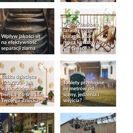
Odbiór balkonu,
tarasu i loggii -
Wpływ jakości sit
pułapki, które
na efektywność
mogą kosztować
separacji ziarna
Cię tysiące
Łóżka dziecięce
120x200 - jak
Toalety przenośne -
wybrać idealne
ile metrów od
miejsce do snu dla
sceny, jedzenia i
Twojego dziecka?
wejścia?