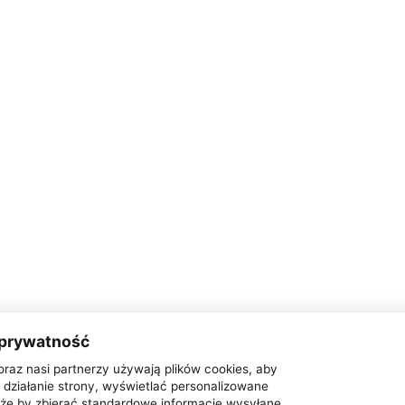
 prywatność
oraz nasi partnerzy używają plików cookies, aby
działanie strony, wyświetlać personalizowane
także by zbierać standardowe informacje wysyłane