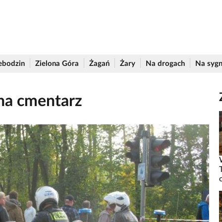
ebodzin
Zielona Góra
Żagań
Żary
Na drogach
Na sygn
 na cmentarz