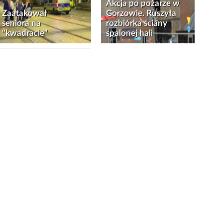
Akcja po pożarze w
Zaatakował
Gorzowie. Ruszyła
seniora na
rozbiórka ściany
"kwadracie"
spalonej hali