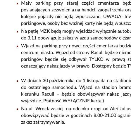
Mały parking przy starej części cmentarza będ
posiadających zezwolenia na handel, zaopatrzenia ora
kolejne pojazdy nie będą wpuszczane. UWAGA! Inw
parkingowe, osoby bez ważnej karty nie będą wpuszcz
Na pętlę MZK będą mogły wjeżdżać wyłącznie autobus
do 3.11 obowiązuje zakaz wjazdu samochodów cięża
Wjazd na parking przy nowej części cmentarza będ
centrum miasta. Wjazd od strony Raculi będzie niem
parkingów będzie się odbywał TYLKO w prawą str
oznaczający nakaz jazdy w prawo. Dostępny będzie T
W dniach 30 października do 1 listopada na stadion
do ostatniego samochodu. Wjazd na stadion bram
kierunku Raculi – będzie obowiązywał nakaz jazd
wyjeździe. Płatność WYŁĄCZNIE kartą!)
Na ul. Wrocławskiej, na odcinku drogi od Alei Juli
obowiązywać będzie w godzinach 8.00-21.00 ogranic
zakaz zatrzymywania.