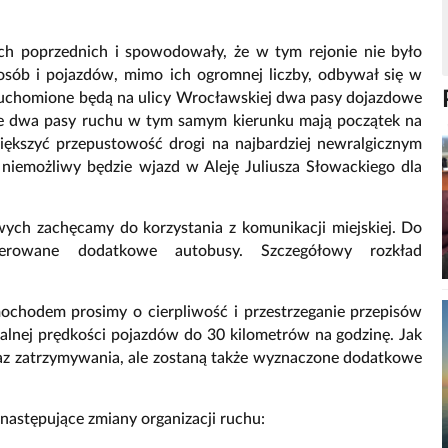
ach poprzednich i spowodowały, że w tym rejonie nie było
osób i pojazdów, mimo ich ogromnej liczby, odbywał się w
ruchomione będą na ulicy Wrocławskiej dwa pasy dojazdowe
nie dwa pasy ruchu w tym samym kierunku mają początek na
większyć przepustowość drogi na najbardziej newralgicznym
 niemożliwy będzie wjazd w Aleję Juliusza Słowackiego dla
wych zachęcamy do korzystania z komunikacji miejskiej. Do
erowane dodatkowe autobusy. Szczegółowy rozkład
ochodem prosimy o cierpliwość i przestrzeganie przepisów
lnej prędkości pojazdów do 30 kilometrów na godzinę. Jak
kaz zatrzymywania, ale zostaną także wyznaczone dodatkowe
astępujące zmiany organizacji ruchu: