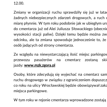
12.00.
Zmiany w organizacji ruchu sprawdziły się już w lat
żadnych niebezpiecznych zdarzeń drogowych, a ruch 
miarę płynnie. W tym roku podobnie jak w ubiegłym u
do cmentarza już od Alei Juliusza Słowackiego (obec
wysokości stacji paliw). Dzięki temu będzie można z
odcinku, ale ta zmiana spowoduje jednocześnie to, że
osób jadących od strony cmentarza.
Ze względu na niewystarczającą ilość miejsc parkingo
przewozu pasażerów na cmentarz zostaną ski
jazdy:
www.mzk.zgora.pl
Osoby, które zdecydują się wyjechać na cmentarz sam
ruchu drogowego w związku z ograniczeniem dopuszcza
co roku na ulicy Wrocławskiej będzie obowiązywał za
miejsca parkingowe.
W tym roku w rejonie cmentarza wprowadzone zostają n