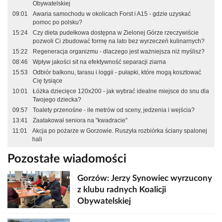
Obywatelskiej
09:01
Awaria samochodu w okolicach Forst i A15 - gdzie uzyskać
pomoc po polsku?
15:24
Czy dieta pudełkowa dostępna w Zielonej Górze rzeczywiście
pozwoli Ci zbudować formę na lato bez wyrzeczeń kulinarnych?
15:22
Regeneracja organizmu - dlaczego jest ważniejsza niż myślisz?
08:46
Wpływ jakości sit na efektywność separacji ziarna
15:53
Odbiór balkonu, tarasu i loggii - pułapki, które mogą kosztować
Cię tysiące
10:01
Łóżka dziecięce 120x200 - jak wybrać idealne miejsce do snu dla
Twojego dziecka?
09:57
Toalety przenośne - ile metrów od sceny, jedzenia i wejścia?
13:41
Zaatakował seniora na "kwadracie"
11:01
Akcja po pożarze w Gorzowie. Ruszyła rozbiórka ściany spalonej
hali
Pozostałe wiadomości
Gorzów: Jerzy Synowiec wyrzucony
z klubu radnych Koalicji
Obywatelskiej