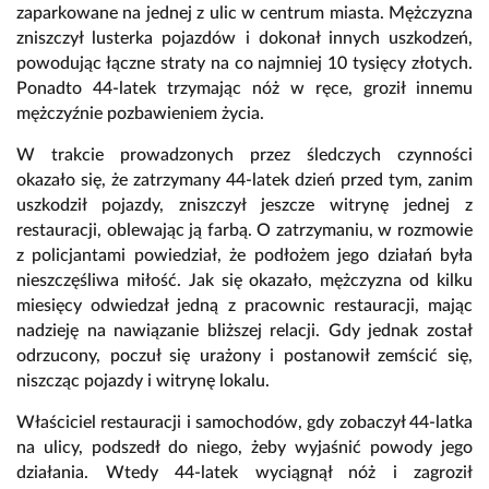
zaparkowane na jednej z ulic w centrum miasta. Mężczyzna
zniszczył lusterka pojazdów i dokonał innych uszkodzeń,
powodując łączne straty na co najmniej 10 tysięcy złotych.
Ponadto 44-latek trzymając nóż w ręce, groził innemu
mężczyźnie pozbawieniem życia.
W trakcie prowadzonych przez śledczych czynności
okazało się, że zatrzymany 44-latek dzień przed tym, zanim
uszkodził pojazdy, zniszczył jeszcze witrynę jednej z
restauracji, oblewając ją farbą. O zatrzymaniu, w rozmowie
z policjantami powiedział, że podłożem jego działań była
nieszczęśliwa miłość. Jak się okazało, mężczyzna od kilku
miesięcy odwiedzał jedną z pracownic restauracji, mając
nadzieję na nawiązanie bliższej relacji. Gdy jednak został
odrzucony, poczuł się urażony i postanowił zemścić się,
niszcząc pojazdy i witrynę lokalu.
Właściciel restauracji i samochodów, gdy zobaczył 44-latka
na ulicy, podszedł do niego, żeby wyjaśnić powody jego
działania. Wtedy 44-latek wyciągnął nóż i zagroził