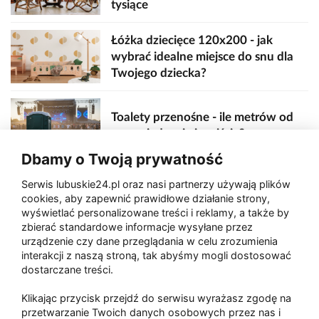
tysiące
Łóżka dziecięce 120x200 - jak
wybrać idealne miejsce do snu dla
Twojego dziecka?
Toalety przenośne - ile metrów od
sceny, jedzenia i wejścia?
Dbamy o Twoją prywatność
Serwis lubuskie24.pl oraz nasi partnerzy używają plików
Zaatakował seniora na "kwadracie"
cookies, aby zapewnić prawidłowe działanie strony,
wyświetlać personalizowane treści i reklamy, a także by
zbierać standardowe informacje wysyłane przez
urządzenie czy dane przeglądania w celu zrozumienia
Akcja po pożarze w Gorzowie.
interakcji z naszą stroną, tak abyśmy mogli dostosować
Ruszyła rozbiórka ściany spalonej
dostarczane treści.
hali
Klikając przycisk przejdź do serwisu wyrażasz zgodę na
przetwarzanie Twoich danych osobowych przez nas i