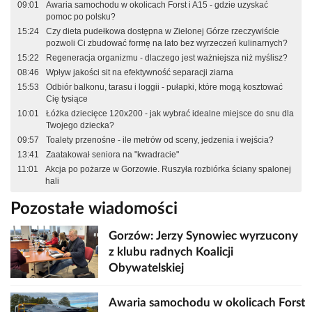
09:01
Awaria samochodu w okolicach Forst i A15 - gdzie uzyskać
pomoc po polsku?
15:24
Czy dieta pudełkowa dostępna w Zielonej Górze rzeczywiście
pozwoli Ci zbudować formę na lato bez wyrzeczeń kulinarnych?
15:22
Regeneracja organizmu - dlaczego jest ważniejsza niż myślisz?
08:46
Wpływ jakości sit na efektywność separacji ziarna
15:53
Odbiór balkonu, tarasu i loggii - pułapki, które mogą kosztować
Cię tysiące
10:01
Łóżka dziecięce 120x200 - jak wybrać idealne miejsce do snu dla
Twojego dziecka?
09:57
Toalety przenośne - ile metrów od sceny, jedzenia i wejścia?
13:41
Zaatakował seniora na "kwadracie"
11:01
Akcja po pożarze w Gorzowie. Ruszyła rozbiórka ściany spalonej
hali
Pozostałe wiadomości
Gorzów: Jerzy Synowiec wyrzucony
z klubu radnych Koalicji
Obywatelskiej
Awaria samochodu w okolicach Forst