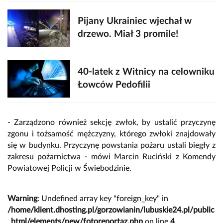
Pijany Ukrainiec wjechał w
drzewo. Miał 3 promile!
40-latek z Witnicy na celowniku
Łowców Pedofilii
- Zarządzono również sekcję zwłok, by ustalić przyczynę
zgonu i tożsamość mężczyzny, którego zwłoki znajdowały
się w budynku. Przyczynę powstania pożaru ustali biegły z
zakresu pożarnictwa - mówi Marcin Ruciński z Komendy
Powiatowej Policji w Świebodzinie.
Warning
: Undefined array key "foreign_key" in
/home/klient.dhosting.pl/gorzowianin/lubuskie24.pl/public
_html/elements/new/fotoreportaz.php
on line
4