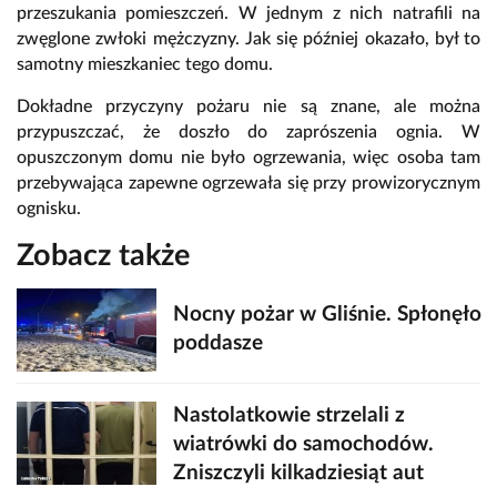
przeszukania pomieszczeń. W jednym z nich natrafili na
zwęglone zwłoki mężczyzny. Jak się później okazało, był to
samotny mieszkaniec tego domu.
Dokładne przyczyny pożaru nie są znane, ale można
przypuszczać, że doszło do zaprószenia ognia. W
opuszczonym domu nie było ogrzewania, więc osoba tam
przebywająca zapewne ogrzewała się przy prowizorycznym
ognisku.
Zobacz także
Nocny pożar w Gliśnie. Spłonęło
poddasze
Nastolatkowie strzelali z
wiatrówki do samochodów.
Zniszczyli kilkadziesiąt aut