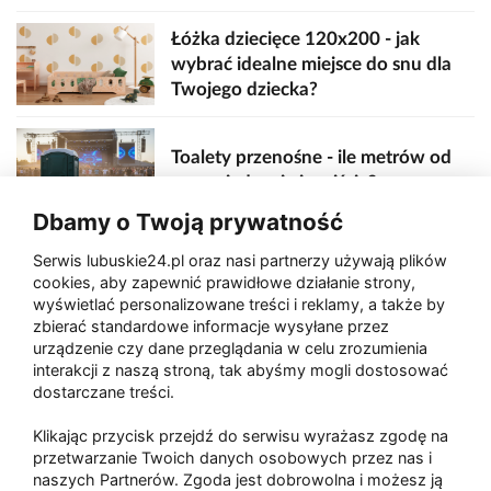
Łóżka dziecięce 120x200 - jak
wybrać idealne miejsce do snu dla
Twojego dziecka?
Toalety przenośne - ile metrów od
sceny, jedzenia i wejścia?
Dbamy o Twoją prywatność
Serwis lubuskie24.pl oraz nasi partnerzy używają plików
Zaatakował seniora na "kwadracie"
cookies, aby zapewnić prawidłowe działanie strony,
wyświetlać personalizowane treści i reklamy, a także by
zbierać standardowe informacje wysyłane przez
urządzenie czy dane przeglądania w celu zrozumienia
Akcja po pożarze w Gorzowie.
interakcji z naszą stroną, tak abyśmy mogli dostosować
Ruszyła rozbiórka ściany spalonej
dostarczane treści.
hali
Klikając przycisk przejdź do serwisu wyrażasz zgodę na
przetwarzanie Twoich danych osobowych przez nas i
naszych Partnerów. Zgoda jest dobrowolna i możesz ją