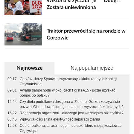
Wiktoria krzyczała "je*** Dudę!".
Została uniewinniona
Traktor przewrócił się na rondzie w
Gorzowie
Najpopularniejsze
Najnowsze
09:17
Gorzów: Jerzy Synowiec wyrzucony z klubu radnych Koalicji
Obywatelskiej
09:01
Awaria samochodu w okolicach Forst i A15 - gdzie uzyskać
pomoc po polsku?
15:24
Czy dieta pudełkowa dostępna w Zielonej Górze rzeczywiście
pozwoli Ci zbudować formę na lato bez wyrzeczeń kulinarnych?
15:22
Regeneracja organizmu - dlaczego jest ważniejsza niż myślisz?
08:46
Wpływ jakości sit na efektywność separacji ziarna
15:53
Odbiór balkonu, tarasu i loggii - pułapki, które mogą kosztować
Cię tysiące