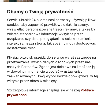
sceny, jedzenia i wejścia?
Dbamy o Twoją prywatność
Serwis lubuskie24.pl oraz nasi partnerzy używają plików
Zaatakował seniora na "kwadracie"
cookies, aby zapewnić prawidłowe działanie strony,
wyświetlać personalizowane treści i reklamy, a także by
zbierać standardowe informacje wysyłane przez
urządzenie czy dane przeglądania w celu zrozumienia
Akcja po pożarze w Gorzowie.
interakcji z naszą stroną, tak abyśmy mogli dostosować
Ruszyła rozbiórka ściany spalonej
dostarczane treści.
hali
Klikając przycisk przejdź do serwisu wyrażasz zgodę na
przetwarzanie Twoich danych osobowych przez nas i
naszych Partnerów. Zgoda jest dobrowolna i możesz ją
w dowolnym momencie wycofać w ustawieniach
Paliwa
zaawansowanych. Twój wybór będzie obowiązywał w tej
Raport
Dodaj raport
witrynie przez okres 6 miesięcy.
Sport
Popularne
Szczegółowe informacje znajdują się w naszej
Polityce
prywatności
.
Lubuskie24.pl