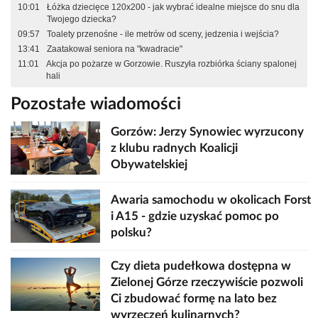
10:01
Łóżka dziecięce 120x200 - jak wybrać idealne miejsce do snu dla
Twojego dziecka?
09:57
Toalety przenośne - ile metrów od sceny, jedzenia i wejścia?
13:41
Zaatakował seniora na "kwadracie"
11:01
Akcja po pożarze w Gorzowie. Ruszyła rozbiórka ściany spalonej
hali
Pozostałe wiadomości
Gorzów: Jerzy Synowiec wyrzucony
z klubu radnych Koalicji
Obywatelskiej
Awaria samochodu w okolicach Forst
i A15 - gdzie uzyskać pomoc po
polsku?
Czy dieta pudełkowa dostępna w
Zielonej Górze rzeczywiście pozwoli
Ci zbudować formę na lato bez
wyrzeczeń kulinarnych?