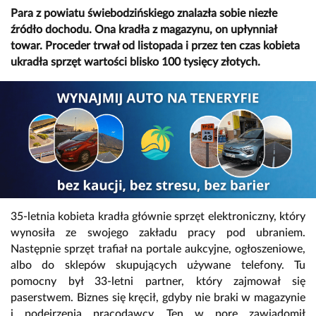
Para z powiatu świebodzińskiego znalazła sobie niezłe
źródło dochodu. Ona kradła z magazynu, on upłynniał
towar. Proceder trwał od listopada i przez ten czas kobieta
ukradła sprzęt wartości blisko 100 tysięcy złotych.
35-letnia kobieta kradła głównie sprzęt elektroniczny, który
wynosiła ze swojego zakładu pracy pod ubraniem.
Następnie sprzęt trafiał na portale aukcyjne, ogłoszeniowe,
albo do sklepów skupujących używane telefony. Tu
pomocny był 33-letni partner, który zajmował się
paserstwem. Biznes się kręcił, gdyby nie braki w magazynie
i podejrzenia pracodawcy. Ten w porę zawiadomił