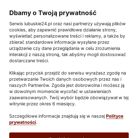
sceny, jedzenia i wejścia?
Dbamy o Twoją prywatność
Serwis lubuskie24.pl oraz nasi partnerzy używają plików
Zaatakował seniora na "kwadracie"
cookies, aby zapewnić prawidłowe działanie strony,
wyświetlać personalizowane treści i reklamy, a także by
zbierać standardowe informacje wysyłane przez
urządzenie czy dane przeglądania w celu zrozumienia
Akcja po pożarze w Gorzowie.
interakcji z naszą stroną, tak abyśmy mogli dostosować
Ruszyła rozbiórka ściany spalonej
dostarczane treści.
hali
Klikając przycisk przejdź do serwisu wyrażasz zgodę na
przetwarzanie Twoich danych osobowych przez nas i
naszych Partnerów. Zgoda jest dobrowolna i możesz ją
w dowolnym momencie wycofać w ustawieniach
Paliwa
zaawansowanych. Twój wybór będzie obowiązywał w tej
Raport
Dodaj raport
witrynie przez okres 6 miesięcy.
Sport
Popularne
Szczegółowe informacje znajdują się w naszej
Polityce
prywatności
.
Lubuskie24.pl