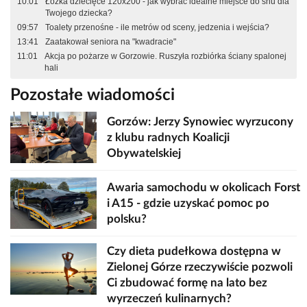
10:01
Łóżka dziecięce 120x200 - jak wybrać idealne miejsce do snu dla
Twojego dziecka?
09:57
Toalety przenośne - ile metrów od sceny, jedzenia i wejścia?
13:41
Zaatakował seniora na "kwadracie"
11:01
Akcja po pożarze w Gorzowie. Ruszyła rozbiórka ściany spalonej
hali
Pozostałe wiadomości
Gorzów: Jerzy Synowiec wyrzucony
z klubu radnych Koalicji
Obywatelskiej
Awaria samochodu w okolicach Forst
i A15 - gdzie uzyskać pomoc po
polsku?
Czy dieta pudełkowa dostępna w
Zielonej Górze rzeczywiście pozwoli
Ci zbudować formę na lato bez
wyrzeczeń kulinarnych?