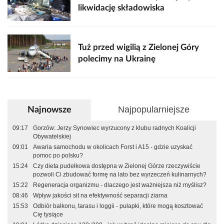
likwidację składowiska
Tuż przed wigilią z Zielonej Góry
polecimy na Ukrainę
Najpopularniejsze
Najnowsze
09:17
Gorzów: Jerzy Synowiec wyrzucony z klubu radnych Koalicji
Obywatelskiej
09:01
Awaria samochodu w okolicach Forst i A15 - gdzie uzyskać
pomoc po polsku?
15:24
Czy dieta pudełkowa dostępna w Zielonej Górze rzeczywiście
pozwoli Ci zbudować formę na lato bez wyrzeczeń kulinarnych?
15:22
Regeneracja organizmu - dlaczego jest ważniejsza niż myślisz?
08:46
Wpływ jakości sit na efektywność separacji ziarna
15:53
Odbiór balkonu, tarasu i loggii - pułapki, które mogą kosztować
Cię tysiące