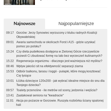
Najpopularniejsze
Najnowsze
09:17
Gorzów: Jerzy Synowiec wyrzucony z klubu radnych Koalicji
Obywatelskiej
09:01
Awaria samochodu w okolicach Forst i A15 - gdzie uzyskać
pomoc po polsku?
15:24
Czy dieta pudełkowa dostępna w Zielonej Górze rzeczywiście
pozwoli Ci zbudować formę na lato bez wyrzeczeń kulinarnych?
15:22
Regeneracja organizmu - dlaczego jest ważniejsza niż myślisz?
08:46
Wpływ jakości sit na efektywność separacji ziarna
15:53
Odbiór balkonu, tarasu i loggii - pułapki, które mogą kosztować
Cię tysiące
10:01
Łóżka dziecięce 120x200 - jak wybrać idealne miejsce do snu dla
Twojego dziecka?
09:57
Toalety przenośne - ile metrów od sceny, jedzenia i wejścia?
13:41
Zaatakował seniora na "kwadracie"
11:01
Akcja po pożarze w Gorzowie. Ruszyła rozbiórka ściany spalonej
hali