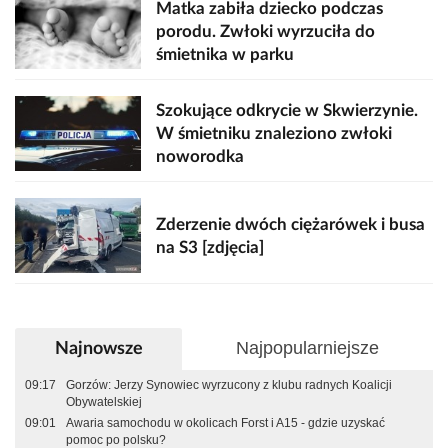
Matka zabiła dziecko podczas
porodu. Zwłoki wyrzuciła do
śmietnika w parku
Szokujące odkrycie w Skwierzynie.
W śmietniku znaleziono zwłoki
noworodka
Zderzenie dwóch ciężarówek i busa
na S3 [zdjęcia]
Najpopularniejsze
Najnowsze
09:17
Gorzów: Jerzy Synowiec wyrzucony z klubu radnych Koalicji
Obywatelskiej
09:01
Awaria samochodu w okolicach Forst i A15 - gdzie uzyskać
pomoc po polsku?