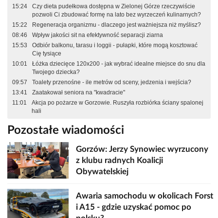
15:24
Czy dieta pudełkowa dostępna w Zielonej Górze rzeczywiście
pozwoli Ci zbudować formę na lato bez wyrzeczeń kulinarnych?
15:22
Regeneracja organizmu - dlaczego jest ważniejsza niż myślisz?
08:46
Wpływ jakości sit na efektywność separacji ziarna
15:53
Odbiór balkonu, tarasu i loggii - pułapki, które mogą kosztować
Cię tysiące
10:01
Łóżka dziecięce 120x200 - jak wybrać idealne miejsce do snu dla
Twojego dziecka?
09:57
Toalety przenośne - ile metrów od sceny, jedzenia i wejścia?
13:41
Zaatakował seniora na "kwadracie"
11:01
Akcja po pożarze w Gorzowie. Ruszyła rozbiórka ściany spalonej
hali
Pozostałe wiadomości
Gorzów: Jerzy Synowiec wyrzucony
z klubu radnych Koalicji
Obywatelskiej
Awaria samochodu w okolicach Forst
i A15 - gdzie uzyskać pomoc po