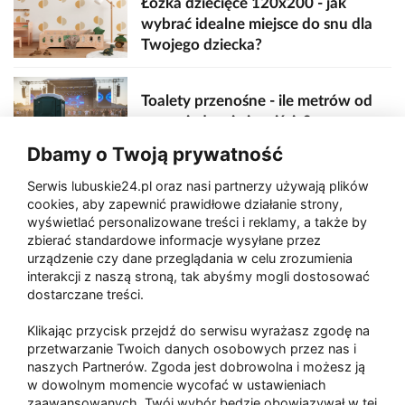
Łóżka dziecięce 120x200 - jak
wybrać idealne miejsce do snu dla
Twojego dziecka?
Toalety przenośne - ile metrów od
sceny, jedzenia i wejścia?
Dbamy o Twoją prywatność
Serwis lubuskie24.pl oraz nasi partnerzy używają plików
Zaatakował seniora na "kwadracie"
cookies, aby zapewnić prawidłowe działanie strony,
wyświetlać personalizowane treści i reklamy, a także by
zbierać standardowe informacje wysyłane przez
urządzenie czy dane przeglądania w celu zrozumienia
Akcja po pożarze w Gorzowie.
interakcji z naszą stroną, tak abyśmy mogli dostosować
Ruszyła rozbiórka ściany spalonej
dostarczane treści.
hali
Klikając przycisk przejdź do serwisu wyrażasz zgodę na
przetwarzanie Twoich danych osobowych przez nas i
naszych Partnerów. Zgoda jest dobrowolna i możesz ją
w dowolnym momencie wycofać w ustawieniach
Paliwa
zaawansowanych. Twój wybór będzie obowiązywał w tej
Raport
Dodaj raport