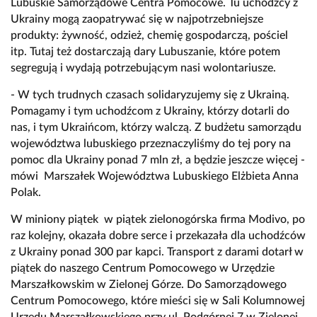
Lubuskie Samorządowe Centra Pomocowe. Tu uchodźcy z
Ukrainy mogą zaopatrywać się w najpotrzebniejsze
produkty: żywność, odzież, chemię gospodarczą, pościel
itp. Tutaj też dostarczają dary Lubuszanie, które potem
segregują i wydają potrzebującym nasi wolontariusze.
- W tych trudnych czasach solidaryzujemy się z Ukrainą.
Pomagamy i tym uchodźcom z Ukrainy, którzy dotarli do
nas, i tym Ukraińcom, którzy walczą. Z budżetu samorządu
województwa lubuskiego przeznaczyliśmy do tej pory na
pomoc dla Ukrainy ponad 7 mln zł, a będzie jeszcze więcej -
mówi Marszałek Województwa Lubuskiego Elżbieta Anna
Polak.
W miniony piątek w piątek zielonogórska firma Modivo, po
raz kolejny, okazała dobre serce i przekazała dla uchodźców
z Ukrainy ponad 300 par kapci. Transport z darami dotarł w
piątek do naszego Centrum Pomocowego w Urzędzie
Marszałkowskim w Zielonej Górze. Do Samorządowego
Centrum Pomocowego, które mieści się w Sali Kolumnowej
Urzędu Marszałkowskiego przy ul. Podgórnej 7 w Zielonej