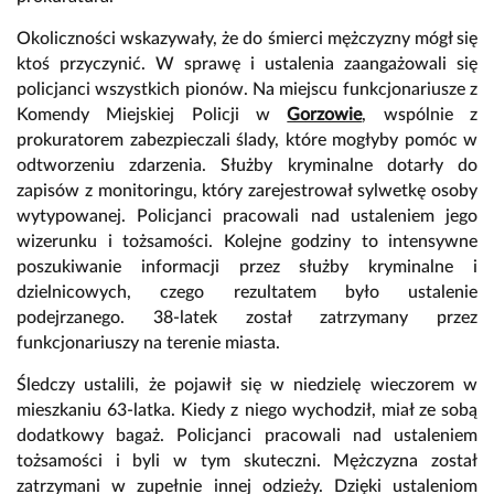
Okoliczności wskazywały, że do śmierci mężczyzny mógł się
ktoś przyczynić. W sprawę i ustalenia zaangażowali się
policjanci wszystkich pionów. Na miejscu funkcjonariusze z
Komendy Miejskiej Policji w
Gorzowie
, wspólnie z
prokuratorem zabezpieczali ślady, które mogłyby pomóc w
odtworzeniu zdarzenia. Służby kryminalne dotarły do
zapisów z monitoringu, który zarejestrował sylwetkę osoby
wytypowanej. Policjanci pracowali nad ustaleniem jego
wizerunku i tożsamości. Kolejne godziny to intensywne
poszukiwanie informacji przez służby kryminalne i
dzielnicowych, czego rezultatem było ustalenie
podejrzanego. 38-latek został zatrzymany przez
funkcjonariuszy na terenie miasta.
Śledczy ustalili, że pojawił się w niedzielę wieczorem w
mieszkaniu 63-latka. Kiedy z niego wychodził, miał ze sobą
dodatkowy bagaż. Policjanci pracowali nad ustaleniem
tożsamości i byli w tym skuteczni. Mężczyzna został
zatrzymani w zupełnie innej odzieży. Dzięki ustaleniom