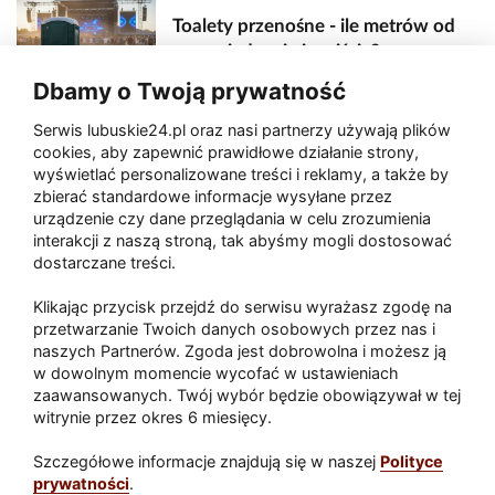
Toalety przenośne - ile metrów od
sceny, jedzenia i wejścia?
Dbamy o Twoją prywatność
Serwis lubuskie24.pl oraz nasi partnerzy używają plików
Zaatakował seniora na "kwadracie"
cookies, aby zapewnić prawidłowe działanie strony,
wyświetlać personalizowane treści i reklamy, a także by
zbierać standardowe informacje wysyłane przez
urządzenie czy dane przeglądania w celu zrozumienia
Akcja po pożarze w Gorzowie.
interakcji z naszą stroną, tak abyśmy mogli dostosować
Ruszyła rozbiórka ściany spalonej
dostarczane treści.
hali
Klikając przycisk przejdź do serwisu wyrażasz zgodę na
przetwarzanie Twoich danych osobowych przez nas i
naszych Partnerów. Zgoda jest dobrowolna i możesz ją
w dowolnym momencie wycofać w ustawieniach
Paliwa
zaawansowanych. Twój wybór będzie obowiązywał w tej
Raport
Dodaj raport
witrynie przez okres 6 miesięcy.
Sport
Popularne
Szczegółowe informacje znajdują się w naszej
Polityce
prywatności
.