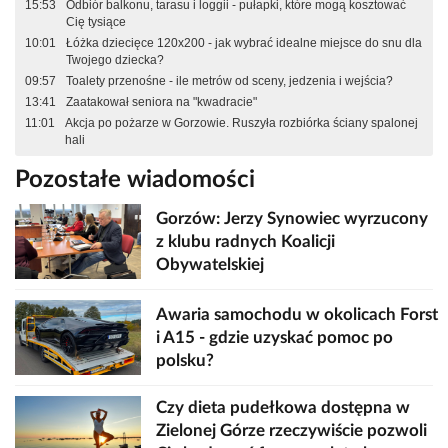
15:53
Odbiór balkonu, tarasu i loggii - pułapki, które mogą kosztować
Cię tysiące
10:01
Łóżka dziecięce 120x200 - jak wybrać idealne miejsce do snu dla
Twojego dziecka?
09:57
Toalety przenośne - ile metrów od sceny, jedzenia i wejścia?
13:41
Zaatakował seniora na "kwadracie"
11:01
Akcja po pożarze w Gorzowie. Ruszyła rozbiórka ściany spalonej
hali
Pozostałe wiadomości
Gorzów: Jerzy Synowiec wyrzucony
z klubu radnych Koalicji
Obywatelskiej
Awaria samochodu w okolicach Forst
i A15 - gdzie uzyskać pomoc po
polsku?
Czy dieta pudełkowa dostępna w
Zielonej Górze rzeczywiście pozwoli