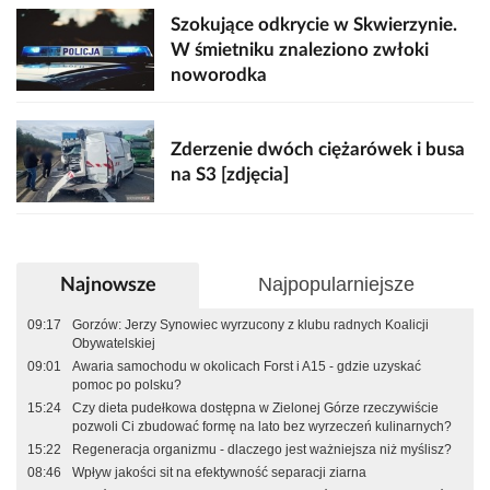
Szokujące odkrycie w Skwierzynie.
W śmietniku znaleziono zwłoki
noworodka
Zderzenie dwóch ciężarówek i busa
na S3 [zdjęcia]
Najpopularniejsze
Najnowsze
09:17
Gorzów: Jerzy Synowiec wyrzucony z klubu radnych Koalicji
Obywatelskiej
09:01
Awaria samochodu w okolicach Forst i A15 - gdzie uzyskać
pomoc po polsku?
15:24
Czy dieta pudełkowa dostępna w Zielonej Górze rzeczywiście
pozwoli Ci zbudować formę na lato bez wyrzeczeń kulinarnych?
15:22
Regeneracja organizmu - dlaczego jest ważniejsza niż myślisz?
08:46
Wpływ jakości sit na efektywność separacji ziarna