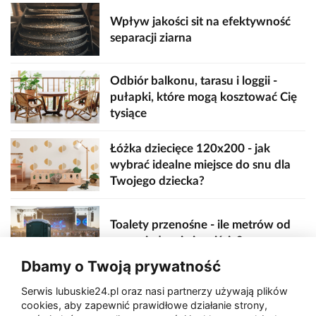
Wpływ jakości sit na efektywność
separacji ziarna
Odbiór balkonu, tarasu i loggii -
pułapki, które mogą kosztować Cię
tysiące
Łóżka dziecięce 120x200 - jak
wybrać idealne miejsce do snu dla
Twojego dziecka?
Toalety przenośne - ile metrów od
sceny, jedzenia i wejścia?
Dbamy o Twoją prywatność
Serwis lubuskie24.pl oraz nasi partnerzy używają plików
Zaatakował seniora na "kwadracie"
cookies, aby zapewnić prawidłowe działanie strony,