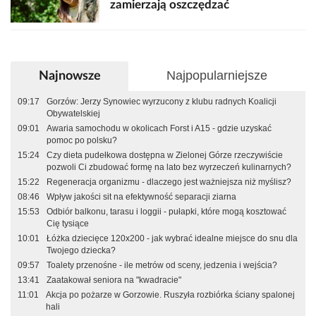
zamierzają oszczędzać
Najpopularniejsze
Najnowsze
09:17
Gorzów: Jerzy Synowiec wyrzucony z klubu radnych Koalicji
Obywatelskiej
09:01
Awaria samochodu w okolicach Forst i A15 - gdzie uzyskać
pomoc po polsku?
15:24
Czy dieta pudełkowa dostępna w Zielonej Górze rzeczywiście
pozwoli Ci zbudować formę na lato bez wyrzeczeń kulinarnych?
15:22
Regeneracja organizmu - dlaczego jest ważniejsza niż myślisz?
08:46
Wpływ jakości sit na efektywność separacji ziarna
15:53
Odbiór balkonu, tarasu i loggii - pułapki, które mogą kosztować
Cię tysiące
10:01
Łóżka dziecięce 120x200 - jak wybrać idealne miejsce do snu dla
Twojego dziecka?
09:57
Toalety przenośne - ile metrów od sceny, jedzenia i wejścia?
13:41
Zaatakował seniora na "kwadracie"
11:01
Akcja po pożarze w Gorzowie. Ruszyła rozbiórka ściany spalonej
hali