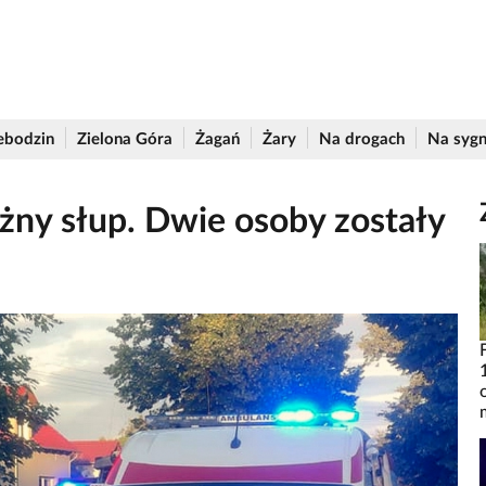
ebodzin
Zielona Góra
Żagań
Żary
Na drogach
Na sygn
żny słup. Dwie osoby zostały