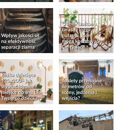
Odbiór balkonu,
tarasu i loggii -
Wpływ jakości sit
pułapki, które
na efektywność
mogą kosztować
separacji ziarna
Cię tysiące
Łóżka dziecięce
120x200 - jak
Toalety przenośne -
wybrać idealne
ile metrów od
miejsce do snu dla
sceny, jedzenia i
Twojego dziecka?
wejścia?