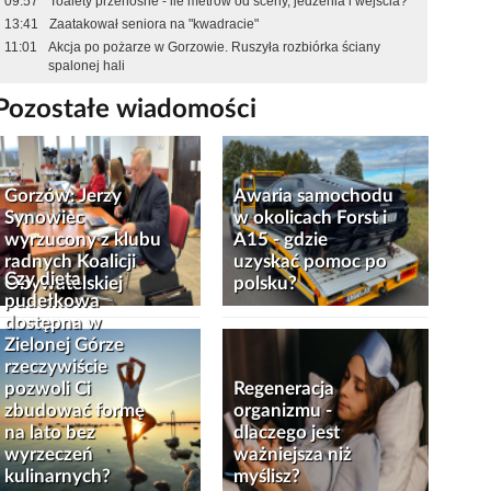
09:57
Toalety przenośne - ile metrów od sceny, jedzenia i wejścia?
13:41
Zaatakował seniora na "kwadracie"
11:01
Akcja po pożarze w Gorzowie. Ruszyła rozbiórka ściany
spalonej hali
Pozostałe wiadomości
Gorzów: Jerzy
Awaria samochodu
Synowiec
w okolicach Forst i
wyrzucony z klubu
A15 - gdzie
radnych Koalicji
uzyskać pomoc po
Czy dieta
Obywatelskiej
polsku?
pudełkowa
dostępna w
Zielonej Górze
rzeczywiście
pozwoli Ci
Regeneracja
zbudować formę
organizmu -
na lato bez
dlaczego jest
wyrzeczeń
ważniejsza niż
kulinarnych?
myślisz?