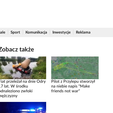
ale
Sport
Komunikacja
Inwestycje
Reklama
Zobacz także
Fiat przeleżał na dnie Odry
Pilot z Przylepu stworzył
17 lat. W środku
na niebie napis "Make
odnaleziono zwłoki
friends not war"
mężczyzny