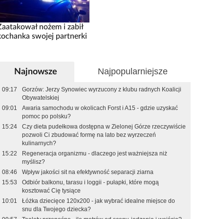
Zaatakował nożem i zabił
kochanka swojej partnerki
Najpopularniejsze
Najnowsze
09:17
Gorzów: Jerzy Synowiec wyrzucony z klubu radnych Koalicji
Obywatelskiej
09:01
Awaria samochodu w okolicach Forst i A15 - gdzie uzyskać
pomoc po polsku?
15:24
Czy dieta pudełkowa dostępna w Zielonej Górze rzeczywiście
pozwoli Ci zbudować formę na lato bez wyrzeczeń
kulinarnych?
15:22
Regeneracja organizmu - dlaczego jest ważniejsza niż
myślisz?
08:46
Wpływ jakości sit na efektywność separacji ziarna
15:53
Odbiór balkonu, tarasu i loggii - pułapki, które mogą
kosztować Cię tysiące
10:01
Łóżka dziecięce 120x200 - jak wybrać idealne miejsce do
snu dla Twojego dziecka?