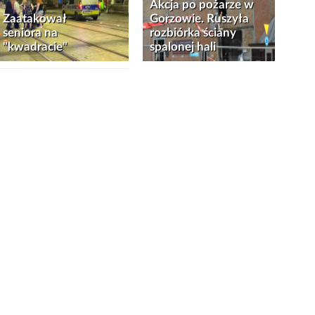
Akcja po pożarze w
Zaatakował
Gorzowie. Ruszyła
seniora na
rozbiórka ściany
"kwadracie"
spalonej hali