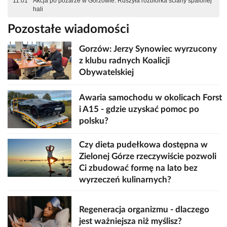
11:01
Akcja po pożarze w Gorzowie. Ruszyła rozbiórka ściany spalonej
hali
Pozostałe wiadomości
Gorzów: Jerzy Synowiec wyrzucony
z klubu radnych Koalicji
Obywatelskiej
Awaria samochodu w okolicach Forst
i A15 - gdzie uzyskać pomoc po
polsku?
Czy dieta pudełkowa dostępna w
Zielonej Górze rzeczywiście pozwoli
Ci zbudować formę na lato bez
wyrzeczeń kulinarnych?
Regeneracja organizmu - dlaczego
jest ważniejsza niż myślisz?