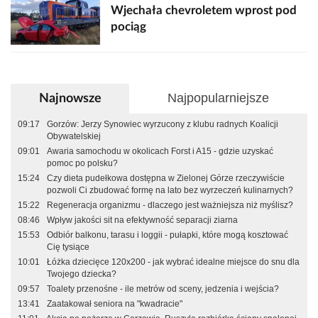
Wjechała chevroletem wprost pod
pociąg
Najpopularniejsze
Najnowsze
09:17
Gorzów: Jerzy Synowiec wyrzucony z klubu radnych Koalicji
Obywatelskiej
09:01
Awaria samochodu w okolicach Forst i A15 - gdzie uzyskać
pomoc po polsku?
15:24
Czy dieta pudełkowa dostępna w Zielonej Górze rzeczywiście
pozwoli Ci zbudować formę na lato bez wyrzeczeń kulinarnych?
15:22
Regeneracja organizmu - dlaczego jest ważniejsza niż myślisz?
08:46
Wpływ jakości sit na efektywność separacji ziarna
15:53
Odbiór balkonu, tarasu i loggii - pułapki, które mogą kosztować
Cię tysiące
10:01
Łóżka dziecięce 120x200 - jak wybrać idealne miejsce do snu dla
Twojego dziecka?
09:57
Toalety przenośne - ile metrów od sceny, jedzenia i wejścia?
13:41
Zaatakował seniora na "kwadracie"