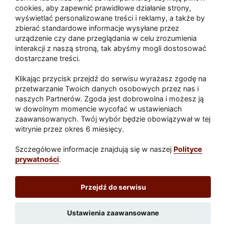
Zaatakował seniora na "kwadracie"
cookies, aby zapewnić prawidłowe działanie strony,
wyświetlać personalizowane treści i reklamy, a także by
zbierać standardowe informacje wysyłane przez
urządzenie czy dane przeglądania w celu zrozumienia
Akcja po pożarze w Gorzowie.
interakcji z naszą stroną, tak abyśmy mogli dostosować
Ruszyła rozbiórka ściany spalonej
dostarczane treści.
hali
Klikając przycisk przejdź do serwisu wyrażasz zgodę na
przetwarzanie Twoich danych osobowych przez nas i
naszych Partnerów. Zgoda jest dobrowolna i możesz ją
w dowolnym momencie wycofać w ustawieniach
Paliwa
zaawansowanych. Twój wybór będzie obowiązywał w tej
Raport
Dodaj raport
witrynie przez okres 6 miesięcy.
Sport
Popularne
Szczegółowe informacje znajdują się w naszej
Polityce
prywatności
.
Lubuskie24.pl
Przejdź do serwisu
Redakcja
|
Wynajem aut Teneryfa – NaTeneryfie.pl
|
Patronat
|
Polityka prywatności
Ustawienia zaawansowane
Wydawca: REC24 Sp. z o.o.