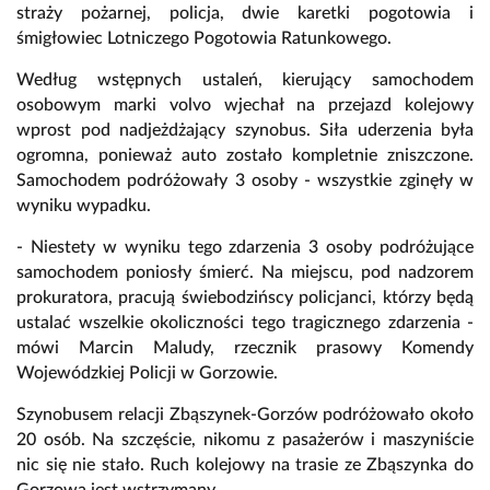
straży pożarnej, policja, dwie karetki pogotowia i
śmigłowiec Lotniczego Pogotowia Ratunkowego.
Według wstępnych ustaleń, kierujący samochodem
osobowym marki volvo wjechał na przejazd kolejowy
wprost pod nadjeżdżający szynobus. Siła uderzenia była
ogromna, ponieważ auto zostało kompletnie zniszczone.
Samochodem podróżowały 3 osoby - wszystkie zginęły w
wyniku wypadku.
- Niestety w wyniku tego zdarzenia 3 osoby podróżujące
samochodem poniosły śmierć. Na miejscu, pod nadzorem
prokuratora, pracują świebodzińscy policjanci, którzy będą
ustalać wszelkie okoliczności tego tragicznego zdarzenia -
mówi Marcin Maludy, rzecznik prasowy Komendy
Wojewódzkiej Policji w Gorzowie.
Szynobusem relacji Zbąszynek-Gorzów podróżowało około
20 osób. Na szczęście, nikomu z pasażerów i maszyniście
nic się nie stało. Ruch kolejowy na trasie ze Zbąszynka do
Gorzowa jest wstrzymany.