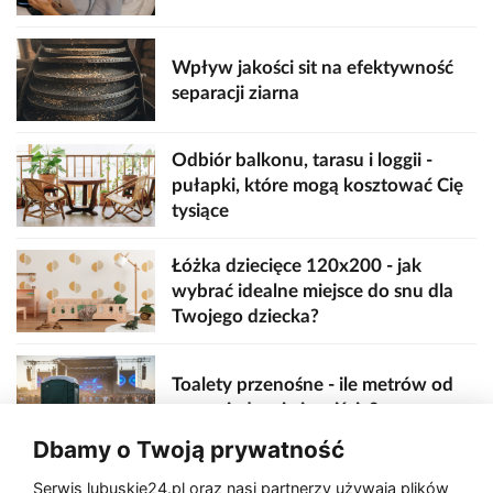
Wpływ jakości sit na efektywność
separacji ziarna
Odbiór balkonu, tarasu i loggii -
pułapki, które mogą kosztować Cię
tysiące
Łóżka dziecięce 120x200 - jak
wybrać idealne miejsce do snu dla
Twojego dziecka?
Toalety przenośne - ile metrów od
sceny, jedzenia i wejścia?
Dbamy o Twoją prywatność
Serwis lubuskie24.pl oraz nasi partnerzy używają plików