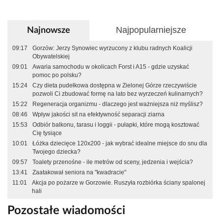
Najpopularniejsze
Najnowsze
09:17
Gorzów: Jerzy Synowiec wyrzucony z klubu radnych Koalicji
Obywatelskiej
09:01
Awaria samochodu w okolicach Forst i A15 - gdzie uzyskać
pomoc po polsku?
15:24
Czy dieta pudełkowa dostępna w Zielonej Górze rzeczywiście
pozwoli Ci zbudować formę na lato bez wyrzeczeń kulinarnych?
15:22
Regeneracja organizmu - dlaczego jest ważniejsza niż myślisz?
08:46
Wpływ jakości sit na efektywność separacji ziarna
15:53
Odbiór balkonu, tarasu i loggii - pułapki, które mogą kosztować
Cię tysiące
10:01
Łóżka dziecięce 120x200 - jak wybrać idealne miejsce do snu dla
Twojego dziecka?
09:57
Toalety przenośne - ile metrów od sceny, jedzenia i wejścia?
13:41
Zaatakował seniora na "kwadracie"
11:01
Akcja po pożarze w Gorzowie. Ruszyła rozbiórka ściany spalonej
hali
Pozostałe wiadomości