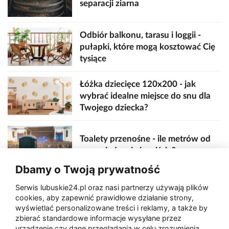
separacji ziarna
Odbiór balkonu, tarasu i loggii -
pułapki, które mogą kosztować Cię
tysiące
Łóżka dziecięce 120x200 - jak
wybrać idealne miejsce do snu dla
Twojego dziecka?
Toalety przenośne - ile metrów od
sceny, jedzenia i wejścia?
Dbamy o Twoją prywatność
Serwis lubuskie24.pl oraz nasi partnerzy używają plików
Zaatakował seniora na "kwadracie"
cookies, aby zapewnić prawidłowe działanie strony,
wyświetlać personalizowane treści i reklamy, a także by
zbierać standardowe informacje wysyłane przez
urządzenie czy dane przeglądania w celu zrozumienia