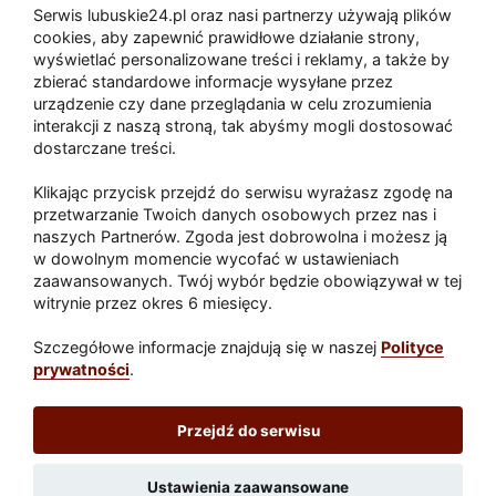
Serwis lubuskie24.pl oraz nasi partnerzy używają plików
Zaatakował seniora na "kwadracie"
cookies, aby zapewnić prawidłowe działanie strony,
wyświetlać personalizowane treści i reklamy, a także by
zbierać standardowe informacje wysyłane przez
urządzenie czy dane przeglądania w celu zrozumienia
Akcja po pożarze w Gorzowie.
interakcji z naszą stroną, tak abyśmy mogli dostosować
Ruszyła rozbiórka ściany spalonej
dostarczane treści.
hali
Klikając przycisk przejdź do serwisu wyrażasz zgodę na
przetwarzanie Twoich danych osobowych przez nas i
naszych Partnerów. Zgoda jest dobrowolna i możesz ją
Paliwa
w dowolnym momencie wycofać w ustawieniach
zaawansowanych. Twój wybór będzie obowiązywał w tej
Raport
Dodaj raport
witrynie przez okres 6 miesięcy.
Sport
Popularne
Szczegółowe informacje znajdują się w naszej
Polityce
prywatności
.
Lubuskie24.pl
Przejdź do serwisu
Redakcja
|
Wynajem aut Teneryfa – NaTeneryfie.pl
|
Patronat
|
Polityka prywatności
Ustawienia zaawansowane