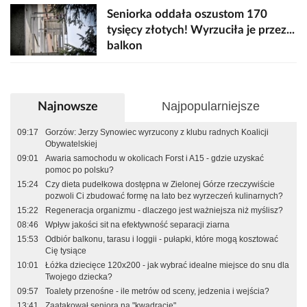
Seniorka oddała oszustom 170
tysięcy złotych! Wyrzuciła je przez...
balkon
Najpopularniejsze
Najnowsze
09:17
Gorzów: Jerzy Synowiec wyrzucony z klubu radnych Koalicji
Obywatelskiej
09:01
Awaria samochodu w okolicach Forst i A15 - gdzie uzyskać
pomoc po polsku?
15:24
Czy dieta pudełkowa dostępna w Zielonej Górze rzeczywiście
pozwoli Ci zbudować formę na lato bez wyrzeczeń kulinarnych?
15:22
Regeneracja organizmu - dlaczego jest ważniejsza niż myślisz?
08:46
Wpływ jakości sit na efektywność separacji ziarna
15:53
Odbiór balkonu, tarasu i loggii - pułapki, które mogą kosztować
Cię tysiące
10:01
Łóżka dziecięce 120x200 - jak wybrać idealne miejsce do snu dla
Twojego dziecka?
09:57
Toalety przenośne - ile metrów od sceny, jedzenia i wejścia?
13:41
Zaatakował seniora na "kwadracie"