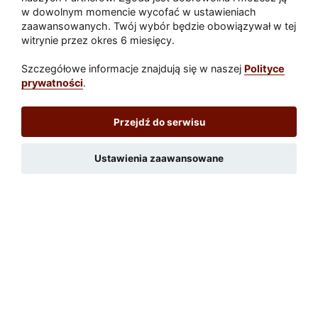
w dowolnym momencie wycofać w ustawieniach
zaawansowanych. Twój wybór będzie obowiązywał w tej
Odbiór balkonu, tarasu i loggii -
witrynie przez okres 6 miesięcy.
pułapki, które mogą kosztować Cię
tysiące
Szczegółowe informacje znajdują się w naszej
Polityce
prywatności
.
Łóżka dziecięce 120x200 - jak
wybrać idealne miejsce do snu dla
Przejdź do serwisu
Twojego dziecka?
Ustawienia zaawansowane
Toalety przenośne - ile metrów od
sceny, jedzenia i wejścia?
Zaatakował seniora na "kwadracie"
Akcja po pożarze w Gorzowie.