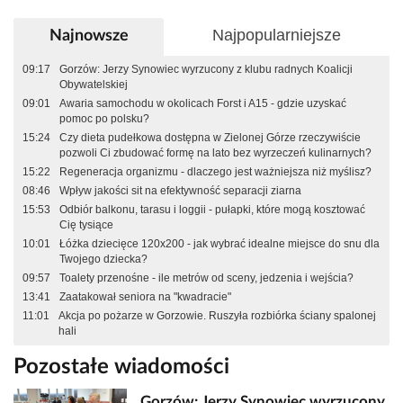
Najpopularniejsze
Najnowsze
09:17
Gorzów: Jerzy Synowiec wyrzucony z klubu radnych Koalicji
Obywatelskiej
09:01
Awaria samochodu w okolicach Forst i A15 - gdzie uzyskać
pomoc po polsku?
15:24
Czy dieta pudełkowa dostępna w Zielonej Górze rzeczywiście
pozwoli Ci zbudować formę na lato bez wyrzeczeń kulinarnych?
15:22
Regeneracja organizmu - dlaczego jest ważniejsza niż myślisz?
08:46
Wpływ jakości sit na efektywność separacji ziarna
15:53
Odbiór balkonu, tarasu i loggii - pułapki, które mogą kosztować
Cię tysiące
10:01
Łóżka dziecięce 120x200 - jak wybrać idealne miejsce do snu dla
Twojego dziecka?
09:57
Toalety przenośne - ile metrów od sceny, jedzenia i wejścia?
13:41
Zaatakował seniora na "kwadracie"
11:01
Akcja po pożarze w Gorzowie. Ruszyła rozbiórka ściany spalonej
hali
Pozostałe wiadomości
Gorzów: Jerzy Synowiec wyrzucony