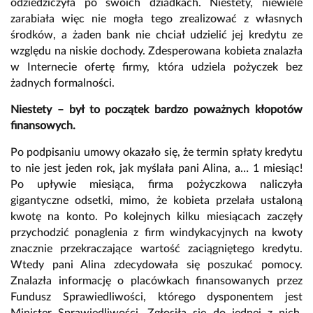
odziedziczyła po swoich dziadkach. Niestety, niewiele
zarabiała więc nie mogła tego zrealizować z własnych
środków, a żaden bank nie chciał udzielić jej kredytu ze
względu na niskie dochody. Zdesperowana kobieta znalazła
w Internecie ofertę firmy, która udziela pożyczek bez
żadnych formalności.
Niestety – był to początek bardzo poważnych kłopotów
finansowych.
Po podpisaniu umowy okazało się, że termin spłaty kredytu
to nie jest jeden rok, jak myślała pani Alina, a… 1 miesiąc!
Po upływie miesiąca, firma pożyczkowa naliczyła
gigantyczne odsetki, mimo, że kobieta przelała ustaloną
kwotę na konto. Po kolejnych kilku miesiącach zaczęły
przychodzić ponaglenia z firm windykacyjnych na kwoty
znacznie przekraczające wartość zaciągniętego kredytu.
Wtedy pani Alina zdecydowała się poszukać pomocy.
Znalazła informację o placówkach finansowanych przez
Fundusz Sprawiedliwości, którego dysponentem jest
Minister Sprawiedliwości. Zgłosiła się do jednej z nich.