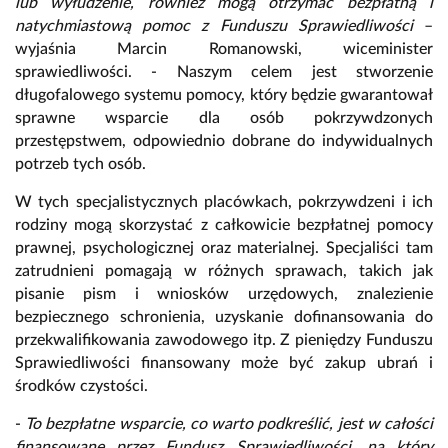
lub wyłudzenie, również mogą otrzymać bezpłatną i
natychmiastową pomoc z Funduszu Sprawiedliwości
–
wyjaśnia Marcin Romanowski, wiceminister
sprawiedliwości. - Naszym celem jest stworzenie
długofalowego systemu pomocy, który będzie gwarantował
sprawne wsparcie dla osób pokrzywdzonych
przestępstwem, odpowiednio dobrane do indywidualnych
potrzeb tych osób.
W tych specjalistycznych placówkach, pokrzywdzeni i ich
rodziny mogą skorzystać z całkowicie bezpłatnej pomocy
prawnej, psychologicznej oraz materialnej. Specjaliści tam
zatrudnieni pomagają w różnych sprawach, takich jak
pisanie pism i wniosków urzędowych, znalezienie
bezpiecznego schronienia, uzyskanie dofinansowania do
przekwalifikowania zawodowego itp. Z pieniędzy Funduszu
Sprawiedliwości finansowany może być zakup ubrań i
środków czystości.
-
To bezpłatne wsparcie, co warto podkreślić, jest w całości
finansowane przez Fundusz Sprawiedliwości, na który