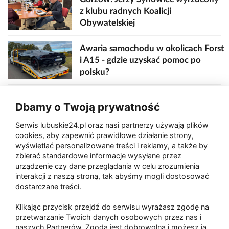
z klubu radnych Koalicji
Obywatelskiej
Awaria samochodu w okolicach Forst
i A15 - gdzie uzyskać pomoc po
polsku?
Czy dieta pudełkowa dostępna w
Dbamy o Twoją prywatność
Zielonej Górze rzeczywiście pozwoli
Ci zbudować formę na lato bez
Serwis lubuskie24.pl oraz nasi partnerzy używają plików
wyrzeczeń kulinarnych?
cookies, aby zapewnić prawidłowe działanie strony,
wyświetlać personalizowane treści i reklamy, a także by
zbierać standardowe informacje wysyłane przez
Regeneracja organizmu - dlaczego
urządzenie czy dane przeglądania w celu zrozumienia
jest ważniejsza niż myślisz?
interakcji z naszą stroną, tak abyśmy mogli dostosować
dostarczane treści.
Klikając przycisk przejdź do serwisu wyrażasz zgodę na
Wpływ jakości sit na efektywność
przetwarzanie Twoich danych osobowych przez nas i
separacji ziarna
naszych Partnerów. Zgoda jest dobrowolna i możesz ją