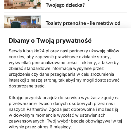
Twojego dziecka?
Toalety przenośne - ile metrów od
sceny, jedzenia i wejścia?
Dbamy o Twoją prywatność
Serwis lubuskie24.pl oraz nasi partnerzy używają plików
Zaatakował seniora na "kwadracie"
cookies, aby zapewnić prawidłowe działanie strony,
wyświetlać personalizowane treści i reklamy, a także by
zbierać standardowe informacje wysyłane przez
urządzenie czy dane przeglądania w celu zrozumienia
Akcja po pożarze w Gorzowie.
interakcji z naszą stroną, tak abyśmy mogli dostosować
Ruszyła rozbiórka ściany spalonej
dostarczane treści.
hali
Klikając przycisk przejdź do serwisu wyrażasz zgodę na
przetwarzanie Twoich danych osobowych przez nas i
naszych Partnerów. Zgoda jest dobrowolna i możesz ją
w dowolnym momencie wycofać w ustawieniach
Paliwa
zaawansowanych. Twój wybór będzie obowiązywał w tej
Raport
Dodaj raport
witrynie przez okres 6 miesięcy.
Sport