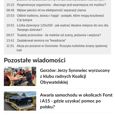
15:22
Regeneracja organizmu - dlaczego jest ważniejsza niż myślisz?
08:46
Wpływ jakości sit na efektywność separacji ziarna
15:53
Odbiór balkonu, tarasu i loggii - pułapki, które mogą kosztować
Cię tysiące
10:01
Łóżka dziecięce 120x200 - jak wybrać idealne miejsce do snu dla
Twojego dziecka?
09:57
Toalety przenośne - ile metrów od sceny, jedzenia i wejścia?
13:41
Zaatakował seniora na "kwadracie"
11:01
Akcja po pożarze w Gorzowie. Ruszyła rozbiórka ściany spalonej
hali
Pozostałe wiadomości
Gorzów: Jerzy Synowiec wyrzucony
z klubu radnych Koalicji
Obywatelskiej
Awaria samochodu w okolicach Forst
i A15 - gdzie uzyskać pomoc po
polsku?