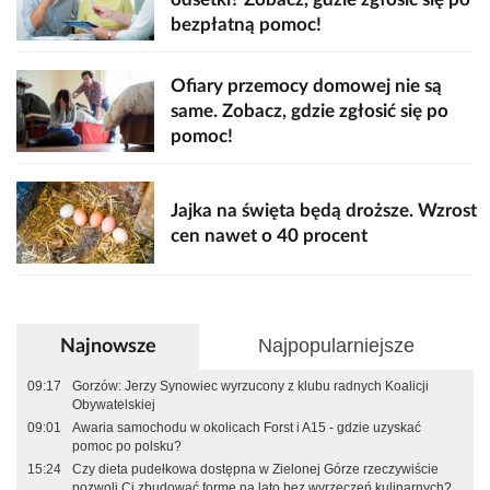
bezpłatną pomoc!
Ofiary przemocy domowej nie są
same. Zobacz, gdzie zgłosić się po
pomoc!
Jajka na święta będą droższe. Wzrost
cen nawet o 40 procent
Najpopularniejsze
Najnowsze
09:17
Gorzów: Jerzy Synowiec wyrzucony z klubu radnych Koalicji
Obywatelskiej
09:01
Awaria samochodu w okolicach Forst i A15 - gdzie uzyskać
pomoc po polsku?
15:24
Czy dieta pudełkowa dostępna w Zielonej Górze rzeczywiście
pozwoli Ci zbudować formę na lato bez wyrzeczeń kulinarnych?