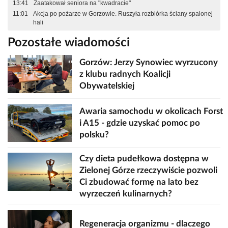
13:41
Zaatakował seniora na "kwadracie"
11:01
Akcja po pożarze w Gorzowie. Ruszyła rozbiórka ściany spalonej
hali
Pozostałe wiadomości
Gorzów: Jerzy Synowiec wyrzucony
z klubu radnych Koalicji
Obywatelskiej
Awaria samochodu w okolicach Forst
i A15 - gdzie uzyskać pomoc po
polsku?
Czy dieta pudełkowa dostępna w
Zielonej Górze rzeczywiście pozwoli
Ci zbudować formę na lato bez
wyrzeczeń kulinarnych?
Regeneracja organizmu - dlaczego