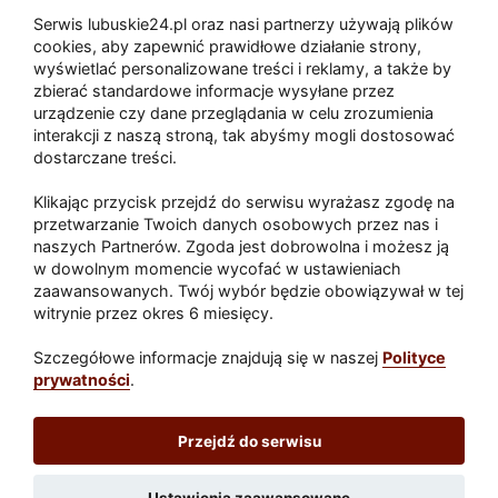
Serwis lubuskie24.pl oraz nasi partnerzy używają plików
Zaatakował seniora na "kwadracie"
cookies, aby zapewnić prawidłowe działanie strony,
wyświetlać personalizowane treści i reklamy, a także by
zbierać standardowe informacje wysyłane przez
urządzenie czy dane przeglądania w celu zrozumienia
Akcja po pożarze w Gorzowie.
interakcji z naszą stroną, tak abyśmy mogli dostosować
Ruszyła rozbiórka ściany spalonej
dostarczane treści.
hali
Klikając przycisk przejdź do serwisu wyrażasz zgodę na
przetwarzanie Twoich danych osobowych przez nas i
naszych Partnerów. Zgoda jest dobrowolna i możesz ją
w dowolnym momencie wycofać w ustawieniach
Paliwa
zaawansowanych. Twój wybór będzie obowiązywał w tej
Raport
Dodaj raport
witrynie przez okres 6 miesięcy.
Sport
Popularne
Szczegółowe informacje znajdują się w naszej
Polityce
prywatności
.
Lubuskie24.pl
Przejdź do serwisu
Redakcja
|
Wynajem aut Teneryfa – NaTeneryfie.pl
|
Patronat
|
Polityka prywatności