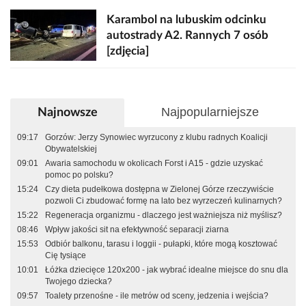
Karambol na lubuskim odcinku
autostrady A2. Rannych 7 osób
[zdjęcia]
Najpopularniejsze
Najnowsze
09:17
Gorzów: Jerzy Synowiec wyrzucony z klubu radnych Koalicji
Obywatelskiej
09:01
Awaria samochodu w okolicach Forst i A15 - gdzie uzyskać
pomoc po polsku?
15:24
Czy dieta pudełkowa dostępna w Zielonej Górze rzeczywiście
pozwoli Ci zbudować formę na lato bez wyrzeczeń kulinarnych?
15:22
Regeneracja organizmu - dlaczego jest ważniejsza niż myślisz?
08:46
Wpływ jakości sit na efektywność separacji ziarna
15:53
Odbiór balkonu, tarasu i loggii - pułapki, które mogą kosztować
Cię tysiące
10:01
Łóżka dziecięce 120x200 - jak wybrać idealne miejsce do snu dla
Twojego dziecka?
09:57
Toalety przenośne - ile metrów od sceny, jedzenia i wejścia?