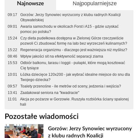
Najpopularniejsze
Najnowsze
09:17
Gorzów: Jerzy Synowiec wyrzucony z klubu radnych Koalicji
Obywatelskiej
09:01
Awaria samochodu w okolicach Forst i A15 - gdzie uzyskać
pomoc po polsku?
15:24
Czy dieta pudełkowa dostępna w Zielonej Górze rzeczywiście
pozwoli Ci zbudować formę na lato bez wyrzeczeń kulinarnych?
15:22
Regeneracja organizmu - dlaczego jest ważniejsza niż myślisz?
08:46
Wpływ jakości sit na efektywność separacji ziarna
15:53
Odbiór balkonu, tarasu i loggii - pułapki, które mogą kosztować
Cię tysiące
10:01
Łóżka dziecięce 120x200 - jak wybrać idealne miejsce do snu dla
Twojego dziecka?
09:57
Toalety przenośne - ile metrów od sceny, jedzenia i wejścia?
13:41
Zaatakował seniora na "kwadracie"
11:01
Akcja po pożarze w Gorzowie. Ruszyła rozbiórka ściany spalonej
hali
Pozostałe wiadomości
Gorzów: Jerzy Synowiec wyrzucony
z klubu radnych Koalicji