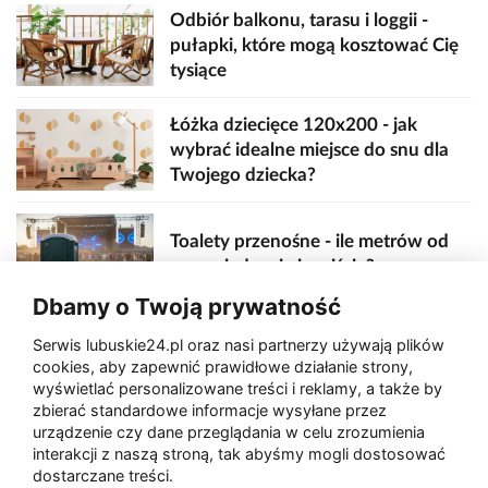
Odbiór balkonu, tarasu i loggii -
pułapki, które mogą kosztować Cię
tysiące
Łóżka dziecięce 120x200 - jak
wybrać idealne miejsce do snu dla
Twojego dziecka?
Toalety przenośne - ile metrów od
sceny, jedzenia i wejścia?
Dbamy o Twoją prywatność
Serwis lubuskie24.pl oraz nasi partnerzy używają plików
Zaatakował seniora na "kwadracie"
cookies, aby zapewnić prawidłowe działanie strony,
wyświetlać personalizowane treści i reklamy, a także by
zbierać standardowe informacje wysyłane przez
urządzenie czy dane przeglądania w celu zrozumienia
Akcja po pożarze w Gorzowie.
interakcji z naszą stroną, tak abyśmy mogli dostosować
Ruszyła rozbiórka ściany spalonej
dostarczane treści.