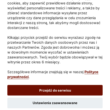
Zaatakował seniora na "kwadracie"
cookies, aby zapewnić prawidłowe działanie strony,
wyświetlać personalizowane treści i reklamy, a także by
zbierać standardowe informacje wysyłane przez
urządzenie czy dane przeglądania w celu zrozumienia
Akcja po pożarze w Gorzowie.
interakcji z naszą stroną, tak abyśmy mogli dostosować
Ruszyła rozbiórka ściany spalonej
dostarczane treści.
hali
Klikając przycisk przejdź do serwisu wyrażasz zgodę na
przetwarzanie Twoich danych osobowych przez nas i
naszych Partnerów. Zgoda jest dobrowolna i możesz ją
w dowolnym momencie wycofać w ustawieniach
Paliwa
zaawansowanych. Twój wybór będzie obowiązywał w tej
Raport
Dodaj raport
witrynie przez okres 6 miesięcy.
Sport
Popularne
Szczegółowe informacje znajdują się w naszej
Polityce
prywatności
.
Lubuskie24.pl
Przejdź do serwisu
Redakcja
|
Wynajem aut Teneryfa – NaTeneryfie.pl
|
Patronat
|
Polityka prywatności
Ustawienia zaawansowane
Wydawca: REC24 Sp. z o.o.