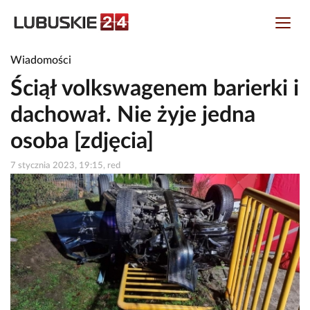
Wiadomości
Ściął volkswagenem barierki i
dachował. Nie żyje jedna
osoba [zdjęcia]
7 stycznia 2023, 19:15, red