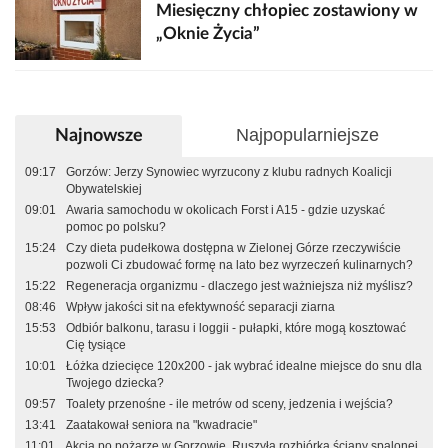
Miesięczny chłopiec zostawiony w
„Oknie Życia”
Najpopularniejsze
Najnowsze
09:17
Gorzów: Jerzy Synowiec wyrzucony z klubu radnych Koalicji
Obywatelskiej
09:01
Awaria samochodu w okolicach Forst i A15 - gdzie uzyskać
pomoc po polsku?
15:24
Czy dieta pudełkowa dostępna w Zielonej Górze rzeczywiście
pozwoli Ci zbudować formę na lato bez wyrzeczeń kulinarnych?
15:22
Regeneracja organizmu - dlaczego jest ważniejsza niż myślisz?
08:46
Wpływ jakości sit na efektywność separacji ziarna
15:53
Odbiór balkonu, tarasu i loggii - pułapki, które mogą kosztować
Cię tysiące
10:01
Łóżka dziecięce 120x200 - jak wybrać idealne miejsce do snu dla
Twojego dziecka?
09:57
Toalety przenośne - ile metrów od sceny, jedzenia i wejścia?
13:41
Zaatakował seniora na "kwadracie"
11:01
Akcja po pożarze w Gorzowie. Ruszyła rozbiórka ściany spalonej