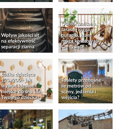
Odbiór balkonu,
tarasu i loggii -
Wpływ jakości sit
pułapki, które
na efektywność
mogą kosztować
separacji ziarna
Cię tysiące
Łóżka dziecięce
120x200 - jak
Toalety przenośne -
wybrać idealne
ile metrów od
miejsce do snu dla
sceny, jedzenia i
Twojego dziecka?
wejścia?