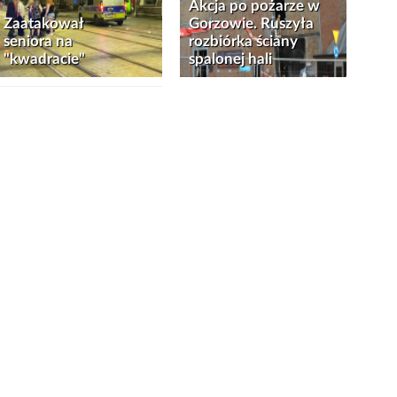
Akcja po pożarze w
Zaatakował
Gorzowie. Ruszyła
seniora na
rozbiórka ściany
"kwadracie"
spalonej hali