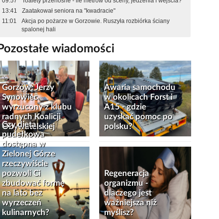
09:57
Toalety przenośne - ile metrów od sceny, jedzenia i wejścia?
13:41
Zaatakował seniora na "kwadracie"
11:01
Akcja po pożarze w Gorzowie. Ruszyła rozbiórka ściany
spalonej hali
Pozostałe wiadomości
Gorzów: Jerzy
Awaria samochodu
Synowiec
w okolicach Forst i
wyrzucony z klubu
A15 - gdzie
radnych Koalicji
uzyskać pomoc po
Czy dieta
Obywatelskiej
polsku?
pudełkowa
dostępna w
Zielonej Górze
rzeczywiście
pozwoli Ci
Regeneracja
zbudować formę
organizmu -
na lato bez
dlaczego jest
wyrzeczeń
ważniejsza niż
kulinarnych?
myślisz?