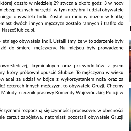
której doszło w niedzielę 29 stycznia około godz. 3 w nocy
niebezpiecznych narzędzi, w tym noży brali udział obywatele
etniego obywatela Indii. Został on raniony nożem w klatkę
omiast dwóch innych mężczyzn zostało rannych i trafiło do
l NaszeSłubice.pl.
letniego obywatela Indii. Ustaliliśmy, że w to zdarzenie były
zić do śmierci mężczyzny. Na miejscu były prowadzone
owo-śledczej, kryminalnych oraz przewodników z psem
zny, który próbował opuścić Słubice. To mężczyzna w wieku
owiadał za udział w bójce z wykorzystaniem noża oraz za
ież czterech innych mężczyzn, to obywatele Gruzji. Chcemy
in Maludy, rzecznik prasowy Komendy Wojewódzkiej Policji w
ężczyznami rozpoczną się czynności procesowe, w obecności
e zarzut zabójstwa, natomiast pozostali obywatele Gruzji