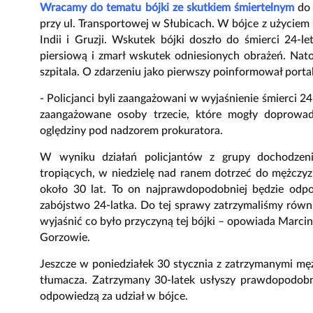
Wracamy do tematu bójki ze skutkiem śmiertelnym
do 
przy ul. Transportowej w Słubicach. W bójce z użyciem 
Indii i Gruzji. Wskutek bójki doszło do śmierci 24-l
piersiową i zmarł wskutek odniesionych obrażeń. Nat
szpitala. O zdarzeniu jako pierwszy poinformował porta
- Policjanci byli zaangażowani w wyjaśnienie śmierci 24-
zaangażowane osoby trzecie, które mogły doprowad
oględziny pod nadzorem prokuratora.
W wyniku działań policjantów z grupy dochodzeni
tropiących, w niedzielę nad ranem dotrzeć do mężczy
około 30 lat. To on najprawdopodobniej będzie odp
zabójstwo 24-latka. Do tej sprawy zatrzymaliśmy równ
wyjaśnić co było przyczyną tej bójki – opowiada Marc
Gorzowie.
Jeszcze w poniedziałek 30 stycznia z zatrzymanymi m
tłumacza. Zatrzymany 30-latek usłyszy prawdopodobni
odpowiedzą za udział w bójce.