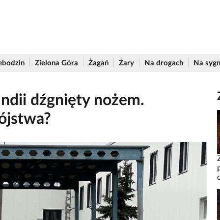
ebodzin
Zielona Góra
Żagań
Żary
Na drogach
Na sygn
Indii dźgnięty nożem.
ójstwa?