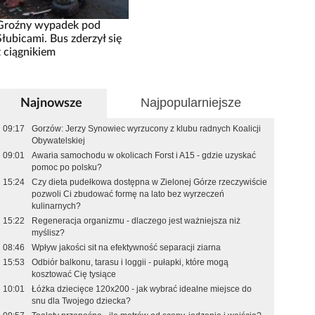
Groźny wypadek pod
Słubicami. Bus zderzył się
z ciągnikiem
Najpopularniejsze
Najnowsze
09:17
Gorzów: Jerzy Synowiec wyrzucony z klubu radnych Koalicji
Obywatelskiej
09:01
Awaria samochodu w okolicach Forst i A15 - gdzie uzyskać
pomoc po polsku?
15:24
Czy dieta pudełkowa dostępna w Zielonej Górze rzeczywiście
pozwoli Ci zbudować formę na lato bez wyrzeczeń
kulinarnych?
15:22
Regeneracja organizmu - dlaczego jest ważniejsza niż
myślisz?
08:46
Wpływ jakości sit na efektywność separacji ziarna
15:53
Odbiór balkonu, tarasu i loggii - pułapki, które mogą
kosztować Cię tysiące
10:01
Łóżka dziecięce 120x200 - jak wybrać idealne miejsce do
snu dla Twojego dziecka?