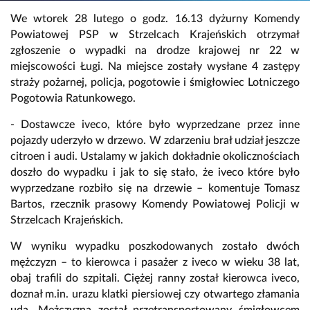
We wtorek 28 lutego o godz. 16.13 dyżurny Komendy
Powiatowej PSP w Strzelcach Krajeńskich otrzymał
zgłoszenie o wypadki na drodze krajowej nr 22 w
miejscowości Ługi. Na miejsce zostały wysłane 4 zastępy
straży pożarnej, policja, pogotowie i śmigłowiec Lotniczego
Pogotowia Ratunkowego.
- Dostawcze iveco, które było wyprzedzane przez inne
pojazdy uderzyło w drzewo. W zdarzeniu brał udział jeszcze
citroen i audi. Ustalamy w jakich dokładnie okolicznościach
doszło do wypadku i jak to się stało, że iveco które było
wyprzedzane rozbiło się na drzewie – komentuje Tomasz
Bartos, rzecznik prasowy Komendy Powiatowej Policji w
Strzelcach Krajeńskich.
W wyniku wypadku poszkodowanych zostało dwóch
mężczyzn – to kierowca i pasażer z iveco w wieku 38 lat,
obaj trafili do szpitali. Ciężej ranny został kierowca iveco,
doznał m.in. urazu klatki piersiowej czy otwartego złamania
uda. Mężczyzna został przetransportowany śmigłowcem