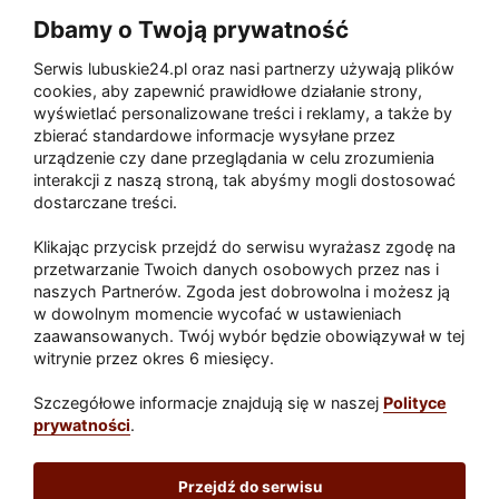
Dbamy o Twoją prywatność
Serwis lubuskie24.pl oraz nasi partnerzy używają plików
Zaatakował seniora na "kwadracie"
cookies, aby zapewnić prawidłowe działanie strony,
wyświetlać personalizowane treści i reklamy, a także by
zbierać standardowe informacje wysyłane przez
urządzenie czy dane przeglądania w celu zrozumienia
Akcja po pożarze w Gorzowie.
interakcji z naszą stroną, tak abyśmy mogli dostosować
Ruszyła rozbiórka ściany spalonej
dostarczane treści.
hali
Klikając przycisk przejdź do serwisu wyrażasz zgodę na
przetwarzanie Twoich danych osobowych przez nas i
naszych Partnerów. Zgoda jest dobrowolna i możesz ją
w dowolnym momencie wycofać w ustawieniach
Paliwa
zaawansowanych. Twój wybór będzie obowiązywał w tej
Raport
Dodaj raport
witrynie przez okres 6 miesięcy.
Sport
Popularne
Szczegółowe informacje znajdują się w naszej
Polityce
prywatności
.
Lubuskie24.pl
Przejdź do serwisu