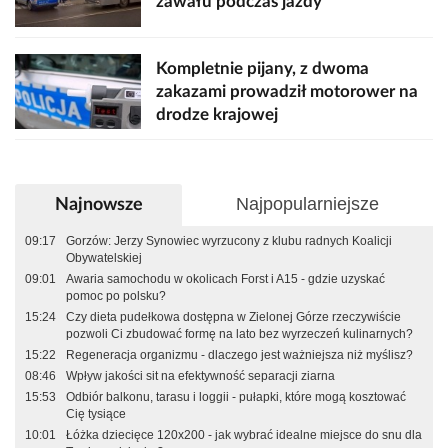
zawału podczas jazdy
Kompletnie pijany, z dwoma
zakazami prowadził motorower na
drodze krajowej
Najpopularniejsze
Najnowsze
09:17
Gorzów: Jerzy Synowiec wyrzucony z klubu radnych Koalicji
Obywatelskiej
09:01
Awaria samochodu w okolicach Forst i A15 - gdzie uzyskać
pomoc po polsku?
15:24
Czy dieta pudełkowa dostępna w Zielonej Górze rzeczywiście
pozwoli Ci zbudować formę na lato bez wyrzeczeń kulinarnych?
15:22
Regeneracja organizmu - dlaczego jest ważniejsza niż myślisz?
08:46
Wpływ jakości sit na efektywność separacji ziarna
15:53
Odbiór balkonu, tarasu i loggii - pułapki, które mogą kosztować
Cię tysiące
10:01
Łóżka dziecięce 120x200 - jak wybrać idealne miejsce do snu dla