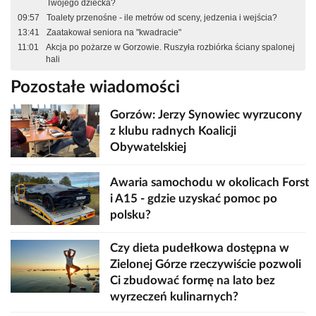
Twojego dziecka?
09:57
Toalety przenośne - ile metrów od sceny, jedzenia i wejścia?
13:41
Zaatakował seniora na "kwadracie"
11:01
Akcja po pożarze w Gorzowie. Ruszyła rozbiórka ściany spalonej
hali
Pozostałe wiadomości
Gorzów: Jerzy Synowiec wyrzucony
z klubu radnych Koalicji
Obywatelskiej
Awaria samochodu w okolicach Forst
i A15 - gdzie uzyskać pomoc po
polsku?
Czy dieta pudełkowa dostępna w
Zielonej Górze rzeczywiście pozwoli
Ci zbudować formę na lato bez
wyrzeczeń kulinarnych?