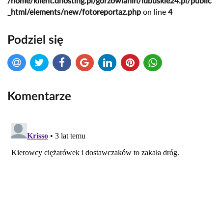
/home/klient.dhosting.pl/gorzowianin/lubuskie24.pl/public
_html/elements/new/fotoreportaz.php
on line
4
Podziel się
Komentarze