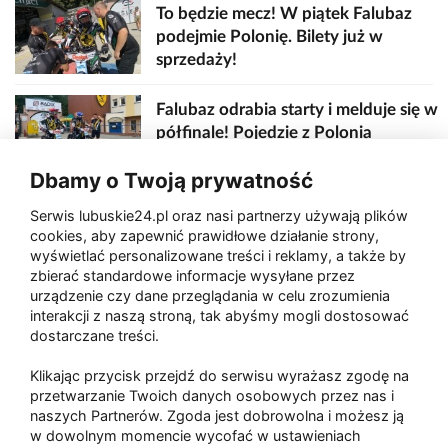
To będzie mecz! W piątek Falubaz
podejmie Polonię. Bilety już w
sprzedaży!
Falubaz odrabia starty i melduje się w
półfinale! Pojedzie z Polonia
Bydgoszcz
Dbamy o Twoją prywatność
Serwis lubuskie24.pl oraz nasi partnerzy używają plików
Przed nami wielkie derby. Stal tym
cookies, aby zapewnić prawidłowe działanie strony,
razem w roli faworyta
wyświetlać personalizowane treści i reklamy, a także by
zbierać standardowe informacje wysyłane przez
urządzenie czy dane przeglądania w celu zrozumienia
Ostatni bieg zdecydował o
interakcji z naszą stroną, tak abyśmy mogli dostosować
zwycięstwie. Falubaz przegrywa z
dostarczane treści.
Motorem
Klikając przycisk przejdź do serwisu wyrażasz zgodę na
przetwarzanie Twoich danych osobowych przez nas i
naszych Partnerów. Zgoda jest dobrowolna i możesz ją
w dowolnym momencie wycofać w ustawieniach
Paliwa