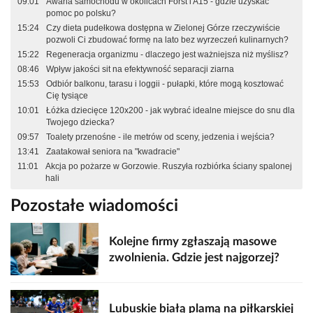
09:01
Awaria samochodu w okolicach Forst i A15 - gdzie uzyskać
pomoc po polsku?
15:24
Czy dieta pudełkowa dostępna w Zielonej Górze rzeczywiście
pozwoli Ci zbudować formę na lato bez wyrzeczeń kulinarnych?
15:22
Regeneracja organizmu - dlaczego jest ważniejsza niż myślisz?
08:46
Wpływ jakości sit na efektywność separacji ziarna
15:53
Odbiór balkonu, tarasu i loggii - pułapki, które mogą kosztować
Cię tysiące
10:01
Łóżka dziecięce 120x200 - jak wybrać idealne miejsce do snu dla
Twojego dziecka?
09:57
Toalety przenośne - ile metrów od sceny, jedzenia i wejścia?
13:41
Zaatakował seniora na "kwadracie"
11:01
Akcja po pożarze w Gorzowie. Ruszyła rozbiórka ściany spalonej
hali
Pozostałe wiadomości
Kolejne firmy zgłaszają masowe
zwolnienia. Gdzie jest najgorzej?
Lubuskie białą plamą na piłkarskiej