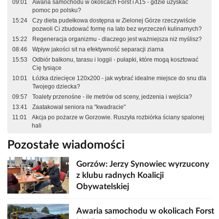
09:01
Awaria samochodu w okolicach Forst i A15 - gdzie uzyskać
pomoc po polsku?
15:24
Czy dieta pudełkowa dostępna w Zielonej Górze rzeczywiście
pozwoli Ci zbudować formę na lato bez wyrzeczeń kulinarnych?
15:22
Regeneracja organizmu - dlaczego jest ważniejsza niż myślisz?
08:46
Wpływ jakości sit na efektywność separacji ziarna
15:53
Odbiór balkonu, tarasu i loggii - pułapki, które mogą kosztować
Cię tysiące
10:01
Łóżka dziecięce 120x200 - jak wybrać idealne miejsce do snu dla
Twojego dziecka?
09:57
Toalety przenośne - ile metrów od sceny, jedzenia i wejścia?
13:41
Zaatakował seniora na "kwadracie"
11:01
Akcja po pożarze w Gorzowie. Ruszyła rozbiórka ściany spalonej
hali
Pozostałe wiadomości
Gorzów: Jerzy Synowiec wyrzucony
z klubu radnych Koalicji
Obywatelskiej
Awaria samochodu w okolicach Forst