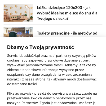
Łóżka dziecięce 120x200 - jak
wybrać idealne miejsce do snu dla
Twojego dziecka?
Toalety przenośne - ile metrów od
sceny, jedzenia i wejścia?
Dbamy o Twoją prywatność
Serwis lubuskie24.pl oraz nasi partnerzy używają plików
Zaatakował seniora na "kwadracie"
cookies, aby zapewnić prawidłowe działanie strony,
wyświetlać personalizowane treści i reklamy, a także by
zbierać standardowe informacje wysyłane przez
urządzenie czy dane przeglądania w celu zrozumienia
Akcja po pożarze w Gorzowie.
interakcji z naszą stroną, tak abyśmy mogli dostosować
Ruszyła rozbiórka ściany spalonej
dostarczane treści.
hali
Klikając przycisk przejdź do serwisu wyrażasz zgodę na
przetwarzanie Twoich danych osobowych przez nas i
naszych Partnerów. Zgoda jest dobrowolna i możesz ją