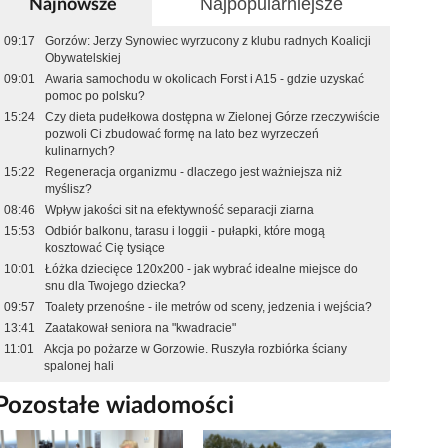
Najpopularniejsze
Najnowsze
09:17
Gorzów: Jerzy Synowiec wyrzucony z klubu radnych Koalicji
Obywatelskiej
09:01
Awaria samochodu w okolicach Forst i A15 - gdzie uzyskać
pomoc po polsku?
15:24
Czy dieta pudełkowa dostępna w Zielonej Górze rzeczywiście
pozwoli Ci zbudować formę na lato bez wyrzeczeń
kulinarnych?
15:22
Regeneracja organizmu - dlaczego jest ważniejsza niż
myślisz?
08:46
Wpływ jakości sit na efektywność separacji ziarna
15:53
Odbiór balkonu, tarasu i loggii - pułapki, które mogą
kosztować Cię tysiące
10:01
Łóżka dziecięce 120x200 - jak wybrać idealne miejsce do
snu dla Twojego dziecka?
09:57
Toalety przenośne - ile metrów od sceny, jedzenia i wejścia?
13:41
Zaatakował seniora na "kwadracie"
11:01
Akcja po pożarze w Gorzowie. Ruszyła rozbiórka ściany
spalonej hali
Pozostałe wiadomości