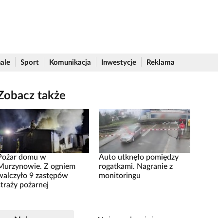
ale
Sport
Komunikacja
Inwestycje
Reklama
Zobacz także
Pożar domu w
Auto utknęło pomiędzy
Murzynowie. Z ogniem
rogatkami. Nagranie z
walczyło 9 zastępów
monitoringu
straży pożarnej