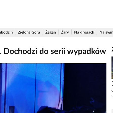
ebodzin
Zielona Góra
Żagań
Żary
Na drogach
Na sygn
. Dochodzi do serii wypadków