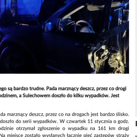
o są bardzo trudne. Pada marznący deszcz, przez co drogi
odzinem, a Sulechowem doszło do kilku wypadków. Jest
a marznący deszcz, przez co na drogach jest bardzo ślisko.
 doszło do serii wypadków. W czwartek 11 stycznia o godz.
zinie otrzymał zgłoszenie o wypadku na 161 km drogi
a miejsce zostało wysłanych łącznie pięć zastępów straży