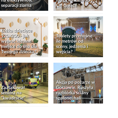
na efektywność
mogą kosztować
separacji ziarna
Cię tysiące
Łóżka dziecięce
120x200 - jak
Toalety przenośne -
wybrać idealne
ile metrów od
miejsce do snu dla
sceny, jedzenia i
Twojego dziecka?
wejścia?
Akcja po pożarze w
Zaatakował
Gorzowie. Ruszyła
seniora na
rozbiórka ściany
"kwadracie"
spalonej hali