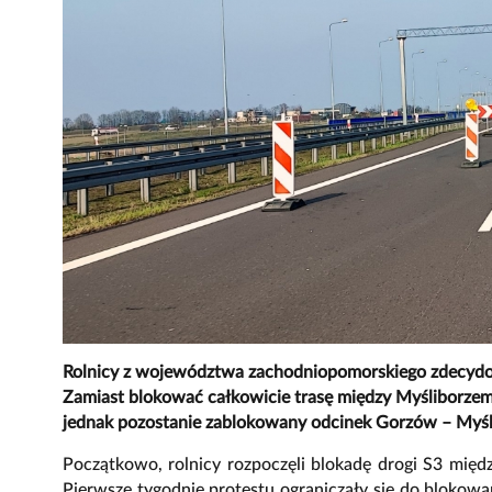
Rolnicy z województwa zachodniopomorskiego zdecydow
Zamiast blokować całkowicie trasę między Myśliborzem
jednak pozostanie zablokowany odcinek Gorzów – Myśl
Początkowo, rolnicy rozpoczęli blokadę drogi S3 mię
Pierwsze tygodnie protestu ograniczały się do blokowa