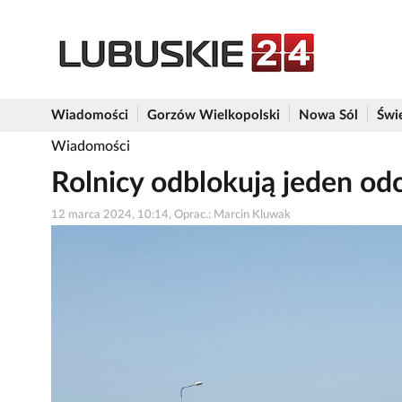
Wiadomości
Gorzów Wielkopolski
Nowa Sól
Świ
Wiadomości
Rolnicy odblokują jeden od
12 marca 2024, 10:14, Oprac.: Marcin Kluwak