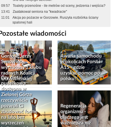
09:57
Toalety przenośne - ile metrów od sceny, jedzenia i wejścia?
13:41
Zaatakował seniora na "kwadracie"
11:01
Akcja po pożarze w Gorzowie. Ruszyła rozbiórka ściany
spalonej hali
Pozostałe wiadomości
Gorzów: Jerzy
Awaria samochodu
Synowiec
w okolicach Forst i
wyrzucony z klubu
A15 - gdzie
radnych Koalicji
uzyskać pomoc po
Czy dieta
Obywatelskiej
polsku?
pudełkowa
dostępna w
Zielonej Górze
rzeczywiście
pozwoli Ci
Regeneracja
zbudować formę
organizmu -
na lato bez
dlaczego jest
wyrzeczeń
ważniejsza niż