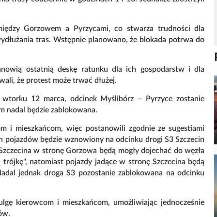
iędzy Gorzowem a Pyrzycami, co stwarza trudności dla
ydłużania tras. Wstępnie planowano, że blokada potrwa do
tanowią ostatnią deskę ratunku dla ich gospodarstw i dla
ali, że protest może trwać dłużej.
d wtorku 12 marca, odcinek Myślibórz – Pyrzyce zostanie
m nadal będzie zablokowana.
com i mieszkańcom, więc postanowili zgodnie ze sugestiami
h pojazdów będzie wznowiony na odcinku drogi S3 Szczecin
y Szczecina w stronę Gorzowa będą mogły dojechać do węzła
ą trójkę", natomiast pojazdy jadące w stronę Szczecina będą
Nadal jednak droga S3 pozostanie zablokowana na odcinku
ą ulgę kierowcom i mieszkańcom, umożliwiając jednocześnie
ów.