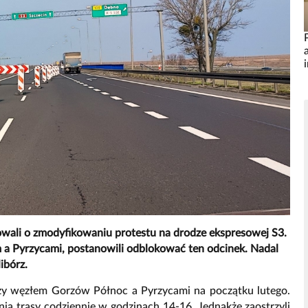
ali o zmodyfikowaniu protestu na drodze ekspresowej S3.
 a Pyrzycami, postanowili odblokować ten odcinek. Nadal
ibórz.
dzy węzłem Gorzów Północ a Pyrzycami na początku lutego.
nia trasy codziennie w godzinach 14-16. Jednakże zaostrzyli