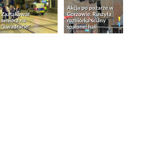
Akcja po pożarze w
Zaatakował
Gorzowie. Ruszyła
seniora na
rozbiórka ściany
"kwadracie"
spalonej hali