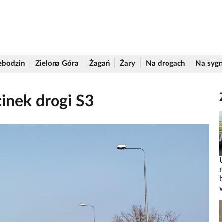
ebodzin
Zielona Góra
Żagań
Żary
Na drogach
Na sygn
cinek drogi S3