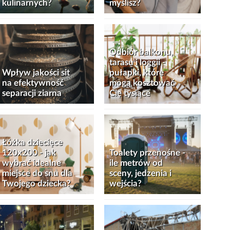
kulinarnych?
myślisz?
Odbiór balkonu,
tarasu i loggii -
Wpływ jakości sit
pułapki, które
na efektywność
mogą kosztować
separacji ziarna
Cię tysiące
Łóżka dziecięce
120x200 - jak
Toalety przenośne -
wybrać idealne
ile metrów od
miejsce do snu dla
sceny, jedzenia i
Twojego dziecka?
wejścia?