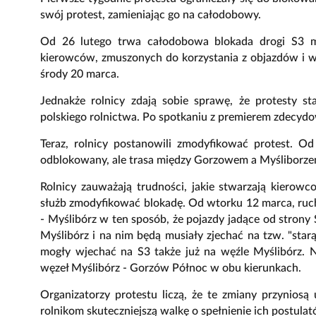
swój protest, zamieniając go na całodobowy.
Od 26 lutego trwa całodobowa blokada drogi S3 m
kierowców, zmuszonych do korzystania z objazdów i w
środy 20 marca.
Jednakże rolnicy zdają sobie sprawę, że protesty s
polskiego rolnictwa. Po spotkaniu z premierem zdecydow
Teraz, rolnicy postanowili zmodyfikować protest. O
odblokowany, ale trasa między Gorzowem a Myśliborze
Rolnicy zauważają trudności, jakie stwarzają kierow
służb zmodyfikować blokadę. Od wtorku 12 marca, ruc
- Myślibórz w ten sposób, że pojazdy jadące od stron
Myślibórz i na nim będą musiały zjechać na tzw. "star
mogły wjechać na S3 także już na węźle Myślibórz. 
węzeł Myślibórz - Gorzów Północ w obu kierunkach.
Organizatorzy protestu liczą, że te zmiany przynios
rolnikom skuteczniejszą walkę o spełnienie ich postulat