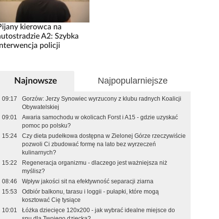
Pijany kierowca na
autostradzie A2: Szybka
interwencja policji
Najpopularniejsze
Najnowsze
09:17
Gorzów: Jerzy Synowiec wyrzucony z klubu radnych Koalicji
Obywatelskiej
09:01
Awaria samochodu w okolicach Forst i A15 - gdzie uzyskać
pomoc po polsku?
15:24
Czy dieta pudełkowa dostępna w Zielonej Górze rzeczywiście
pozwoli Ci zbudować formę na lato bez wyrzeczeń
kulinarnych?
15:22
Regeneracja organizmu - dlaczego jest ważniejsza niż
myślisz?
08:46
Wpływ jakości sit na efektywność separacji ziarna
15:53
Odbiór balkonu, tarasu i loggii - pułapki, które mogą
kosztować Cię tysiące
10:01
Łóżka dziecięce 120x200 - jak wybrać idealne miejsce do
snu dla Twojego dziecka?