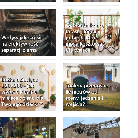
Odbiór balkonu,
tarasu i loggii -
Wpływ jakości sit
pułapki, które
na efektywność
mogą kosztować
separacji ziarna
Cię tysiące
Łóżka dziecięce
120x200 - jak
Toalety przenośne -
wybrać idealne
ile metrów od
miejsce do snu dla
sceny, jedzenia i
Twojego dziecka?
wejścia?