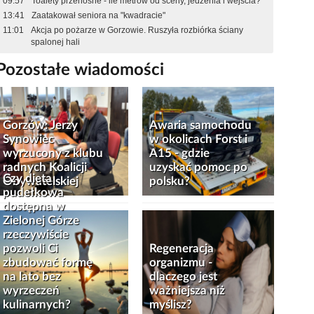
09:57
Toalety przenośne - ile metrów od sceny, jedzenia i wejścia?
13:41
Zaatakował seniora na "kwadracie"
11:01
Akcja po pożarze w Gorzowie. Ruszyła rozbiórka ściany
spalonej hali
Pozostałe wiadomości
Gorzów: Jerzy
Awaria samochodu
Synowiec
w okolicach Forst i
wyrzucony z klubu
A15 - gdzie
radnych Koalicji
uzyskać pomoc po
Czy dieta
Obywatelskiej
polsku?
pudełkowa
dostępna w
Zielonej Górze
rzeczywiście
pozwoli Ci
Regeneracja
zbudować formę
organizmu -
na lato bez
dlaczego jest
wyrzeczeń
ważniejsza niż
kulinarnych?
myślisz?