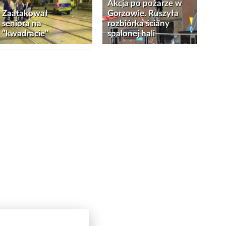
Akcja po pożarze w
Zaatakował
Gorzowie. Ruszyła
seniora na
rozbiórka ściany
"kwadracie"
spalonej hali