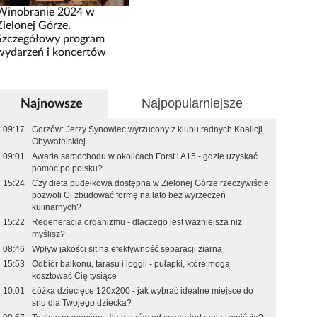
Winobranie 2024 w
Zielonej Górze.
Szczegółowy program
wydarzeń i koncertów
Najpopularniejsze
Najnowsze
09:17
Gorzów: Jerzy Synowiec wyrzucony z klubu radnych Koalicji
Obywatelskiej
09:01
Awaria samochodu w okolicach Forst i A15 - gdzie uzyskać
pomoc po polsku?
15:24
Czy dieta pudełkowa dostępna w Zielonej Górze rzeczywiście
pozwoli Ci zbudować formę na lato bez wyrzeczeń
kulinarnych?
15:22
Regeneracja organizmu - dlaczego jest ważniejsza niż
myślisz?
08:46
Wpływ jakości sit na efektywność separacji ziarna
15:53
Odbiór balkonu, tarasu i loggii - pułapki, które mogą
kosztować Cię tysiące
10:01
Łóżka dziecięce 120x200 - jak wybrać idealne miejsce do
snu dla Twojego dziecka?