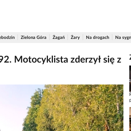
ebodzin
Zielona Góra
Żagań
Żary
Na drogach
Na sygn
. Motocyklista zderzył się z