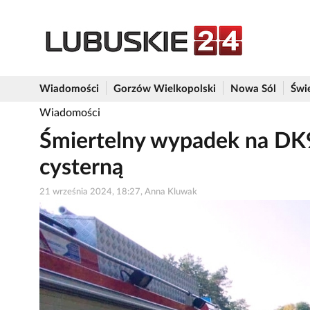
Wiadomości
Gorzów Wielkopolski
Nowa Sól
Świ
Wiadomości
Śmiertelny wypadek na DK92
cysterną
21 września 2024, 18:27, Anna Kluwak