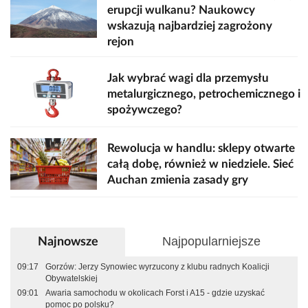
erupcji wulkanu? Naukowcy
wskazują najbardziej zagrożony
rejon
Jak wybrać wagi dla przemysłu
metalurgicznego, petrochemicznego i
spożywczego?
Rewolucja w handlu: sklepy otwarte
całą dobę, również w niedziele. Sieć
Auchan zmienia zasady gry
Najpopularniejsze
Najnowsze
09:17
Gorzów: Jerzy Synowiec wyrzucony z klubu radnych Koalicji
Obywatelskiej
09:01
Awaria samochodu w okolicach Forst i A15 - gdzie uzyskać
pomoc po polsku?