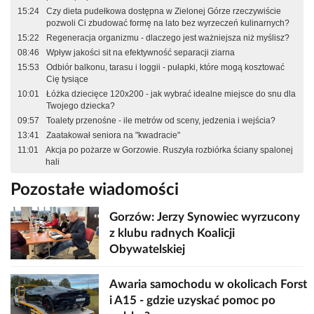
15:24
Czy dieta pudełkowa dostępna w Zielonej Górze rzeczywiście
pozwoli Ci zbudować formę na lato bez wyrzeczeń kulinarnych?
15:22
Regeneracja organizmu - dlaczego jest ważniejsza niż myślisz?
08:46
Wpływ jakości sit na efektywność separacji ziarna
15:53
Odbiór balkonu, tarasu i loggii - pułapki, które mogą kosztować
Cię tysiące
10:01
Łóżka dziecięce 120x200 - jak wybrać idealne miejsce do snu dla
Twojego dziecka?
09:57
Toalety przenośne - ile metrów od sceny, jedzenia i wejścia?
13:41
Zaatakował seniora na "kwadracie"
11:01
Akcja po pożarze w Gorzowie. Ruszyła rozbiórka ściany spalonej
hali
Pozostałe wiadomości
Gorzów: Jerzy Synowiec wyrzucony
z klubu radnych Koalicji
Obywatelskiej
Awaria samochodu w okolicach Forst
i A15 - gdzie uzyskać pomoc po