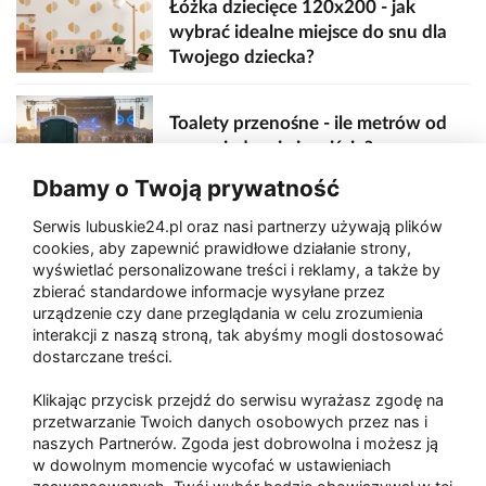
Łóżka dziecięce 120x200 - jak
wybrać idealne miejsce do snu dla
Twojego dziecka?
Toalety przenośne - ile metrów od
sceny, jedzenia i wejścia?
Dbamy o Twoją prywatność
Serwis lubuskie24.pl oraz nasi partnerzy używają plików
Zaatakował seniora na "kwadracie"
cookies, aby zapewnić prawidłowe działanie strony,
wyświetlać personalizowane treści i reklamy, a także by
zbierać standardowe informacje wysyłane przez
urządzenie czy dane przeglądania w celu zrozumienia
Akcja po pożarze w Gorzowie.
interakcji z naszą stroną, tak abyśmy mogli dostosować
Ruszyła rozbiórka ściany spalonej
dostarczane treści.
hali
Klikając przycisk przejdź do serwisu wyrażasz zgodę na
przetwarzanie Twoich danych osobowych przez nas i
naszych Partnerów. Zgoda jest dobrowolna i możesz ją
w dowolnym momencie wycofać w ustawieniach
Paliwa
Raport
Dodaj raport