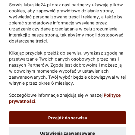
Serwis lubuskie24.pl oraz nasi partnerzy używają plików
Zaatakował seniora na "kwadracie"
cookies, aby zapewnić prawidłowe działanie strony,
wyświetlać personalizowane treści i reklamy, a także by
zbierać standardowe informacje wysyłane przez
urządzenie czy dane przeglądania w celu zrozumienia
Akcja po pożarze w Gorzowie.
interakcji z naszą stroną, tak abyśmy mogli dostosować
Ruszyła rozbiórka ściany spalonej
dostarczane treści.
hali
Klikając przycisk przejdź do serwisu wyrażasz zgodę na
przetwarzanie Twoich danych osobowych przez nas i
naszych Partnerów. Zgoda jest dobrowolna i możesz ją
w dowolnym momencie wycofać w ustawieniach
Paliwa
zaawansowanych. Twój wybór będzie obowiązywał w tej
Raport
Dodaj raport
witrynie przez okres 6 miesięcy.
Sport
Popularne
Szczegółowe informacje znajdują się w naszej
Polityce
prywatności
.
Lubuskie24.pl
Przejdź do serwisu
Redakcja
|
Wynajem aut Teneryfa – NaTeneryfie.pl
|
Patronat
|
Polityka prywatności
Ustawienia zaawansowane