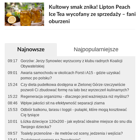
Kultowy smak znika! Lipton Peach
Ice Tea wycofany ze sprzedaży – fani
oburzeni
Najpopularniejsze
Najnowsze
09:17
Gorzów: Jerzy Synowiec wyrzucony z klubu radnych Koalicji
Obywatelskiej
09:01
Awaria samochodu w okolicach Forst i A15 - gdzie uzyskać
pomoc po polsku?
15:24
Czy dieta pudełkowa dostępna w Zielonej Górze rzeczywiście
pozwoli Ci zbudować formę na lato bez wyrzeczeń kulinarnych?
15:22
Regeneracja organizmu - dlaczego jest ważniejsza niż myślisz?
08:46
Wpływ jakości sit na efektywność separacji ziarna
15:53
Odbiór balkonu, tarasu i loggii - pułapki, które mogą kosztować
Cię tysiące
10:01
Łóżka dziecięce 120x200 - jak wybrać idealne miejsce do snu dla
Twojego dziecka?
09:57
Toalety przenośne - ile metrów od sceny, jedzenia i wejścia?
13:41
Zaatakował seniora na "kwadracie"