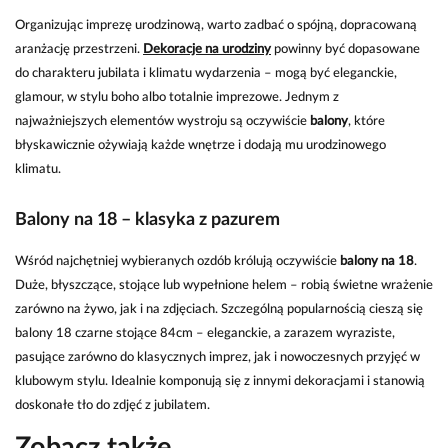
Organizując imprezę urodzinową, warto zadbać o spójną, dopracowaną
aranżację przestrzeni.
Dekoracje na urodziny
powinny być dopasowane
do charakteru
jubilata
i klimatu wydarzenia – mogą być eleganckie,
glamour, w stylu boho albo totalnie imprezowe. Jednym z
najważniejszych elementów wystroju są oczywiście
balony
, które
błyskawicznie ożywiają każde wnętrze i dodają mu urodzinowego
klimatu.
Balony na 18 – klasyka z pazurem
Wśród najchętniej wybieranych ozdób królują oczywiście
balony na 18
.
Duże, błyszczące, stojące lub wypełnione helem – robią świetne wrażenie
zarówno na żywo, jak i na zdjęciach. Szczególną popularnością cieszą się
balony 18 czarne stojące 84cm
– eleganckie, a zarazem wyraziste,
pasujące zarówno do klasycznych imprez, jak i nowoczesnych przyjęć w
klubowym stylu. Idealnie komponują się z innymi dekoracjami i stanowią
doskonałe tło do zdjęć z
jubilatem
.
Zobacz także