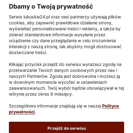
Dbamy o Twoją prywatność
Serwis lubuskie24.pl oraz nasi partnerzy używają plików
Zaatakował seniora na "kwadracie"
cookies, aby zapewnić prawidłowe działanie strony,
wyświetlać personalizowane treści i reklamy, a także by
zbierać standardowe informacje wysyłane przez
urządzenie czy dane przeglądania w celu zrozumienia
Akcja po pożarze w Gorzowie.
interakcji z naszą stroną, tak abyśmy mogli dostosować
Ruszyła rozbiórka ściany spalonej
dostarczane treści.
hali
Klikając przycisk przejdź do serwisu wyrażasz zgodę na
przetwarzanie Twoich danych osobowych przez nas i
naszych Partnerów. Zgoda jest dobrowolna i możesz ją
w dowolnym momencie wycofać w ustawieniach
Paliwa
zaawansowanych. Twój wybór będzie obowiązywał w tej
Raport
Dodaj raport
witrynie przez okres 6 miesięcy.
Sport
Popularne
Szczegółowe informacje znajdują się w naszej
Polityce
prywatności
.
Lubuskie24.pl
Przejdź do serwisu