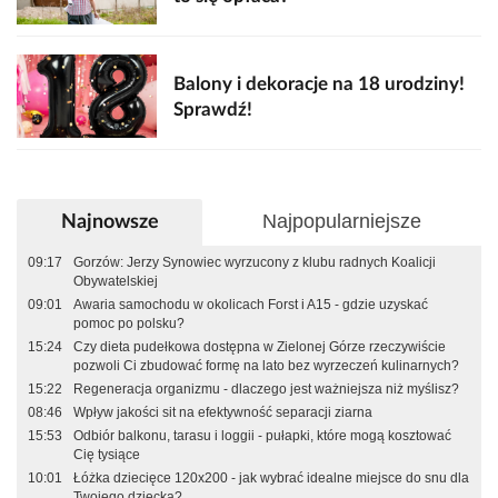
Balony i dekoracje na 18 urodziny!
Sprawdź!
Najpopularniejsze
Najnowsze
09:17
Gorzów: Jerzy Synowiec wyrzucony z klubu radnych Koalicji
Obywatelskiej
09:01
Awaria samochodu w okolicach Forst i A15 - gdzie uzyskać
pomoc po polsku?
15:24
Czy dieta pudełkowa dostępna w Zielonej Górze rzeczywiście
pozwoli Ci zbudować formę na lato bez wyrzeczeń kulinarnych?
15:22
Regeneracja organizmu - dlaczego jest ważniejsza niż myślisz?
08:46
Wpływ jakości sit na efektywność separacji ziarna
15:53
Odbiór balkonu, tarasu i loggii - pułapki, które mogą kosztować
Cię tysiące
10:01
Łóżka dziecięce 120x200 - jak wybrać idealne miejsce do snu dla
Twojego dziecka?