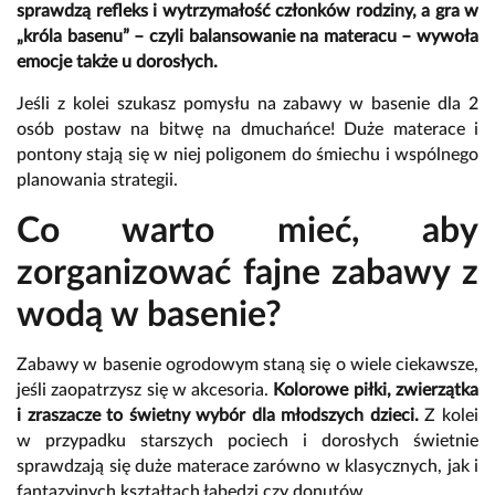
sprawdzą refleks i wytrzymałość członków rodziny, a gra w
„króla basenu” – czyli balansowanie na materacu – wywoła
emocje także u dorosłych.
Jeśli z kolei szukasz pomysłu na zabawy w basenie dla 2
osób postaw na bitwę na dmuchańce! Duże materace i
pontony stają się w niej poligonem do śmiechu i wspólnego
planowania strategii.
Co warto mieć, aby
zorganizować fajne zabawy z
wodą w basenie?
Zabawy w basenie ogrodowym staną się o wiele ciekawsze,
jeśli zaopatrzysz się w akcesoria.
Kolorowe piłki, zwierzątka
i zraszacze to świetny wybór dla młodszych dzieci.
Z kolei
w przypadku starszych pociech i dorosłych świetnie
sprawdzają się duże materace zarówno w klasycznych, jak i
fantazyjnych kształtach łabędzi czy donutów.