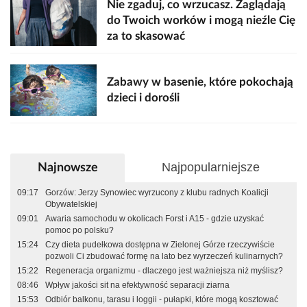
Nie zgaduj, co wrzucasz. Zaglądają
do Twoich worków i mogą nieźle Cię
za to skasować
Zabawy w basenie, które pokochają
dzieci i dorośli
Najpopularniejsze
Najnowsze
09:17
Gorzów: Jerzy Synowiec wyrzucony z klubu radnych Koalicji
Obywatelskiej
09:01
Awaria samochodu w okolicach Forst i A15 - gdzie uzyskać
pomoc po polsku?
15:24
Czy dieta pudełkowa dostępna w Zielonej Górze rzeczywiście
pozwoli Ci zbudować formę na lato bez wyrzeczeń kulinarnych?
15:22
Regeneracja organizmu - dlaczego jest ważniejsza niż myślisz?
08:46
Wpływ jakości sit na efektywność separacji ziarna
15:53
Odbiór balkonu, tarasu i loggii - pułapki, które mogą kosztować