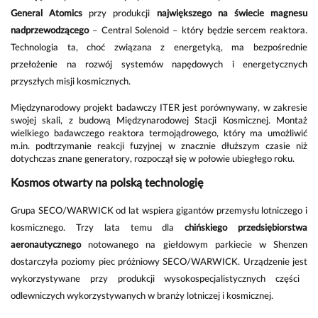
General Atomics
przy produkcji
największego na świecie magnesu
nadprzewodzącego
– Central Solenoid – który będzie sercem reaktora.
Technologia ta, choć związana z energetyką, ma bezpośrednie
przełożenie na rozwój systemów napędowych i energetycznych
przyszłych misji kosmicznych.
Międzynarodowy projekt badawczy ITER jest porównywany, w zakresie
swojej skali, z budową Międzynarodowej Stacji Kosmicznej. Montaż
wielkiego badawczego reaktora termojądrowego, który ma umożliwić
m.in. podtrzymanie reakcji fuzyjnej w znacznie dłuższym czasie niż
dotychczas znane generatory, rozpoczął się w połowie ubiegłego roku.
Kosmos otwarty na polską technologię
Grupa SECO/WARWICK od lat wspiera gigantów przemysłu lotniczego i
kosmicznego. Trzy lata temu dla
chińskiego przedsiębiorstwa
aeronautycznego
notowan
ego
na giełdowym parkiecie w Shenze
n
dostarczyła
poziomy piec próżniowy
SECO/WARWICK
. Urządzenie
jest
wykorzystywane przy produkcji wysokospecjalistycznych części
odlewniczych wykorzystywanych w branży lotniczej i kosmicznej.