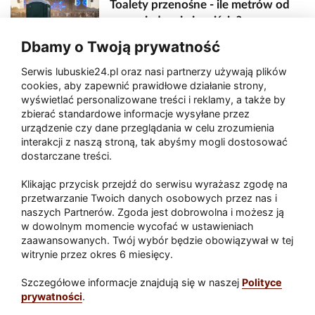
Toalety przenośne - ile metrów od
sceny, jedzenia i wejścia?
Dbamy o Twoją prywatność
Serwis lubuskie24.pl oraz nasi partnerzy używają plików
Zaatakował seniora na "kwadracie"
cookies, aby zapewnić prawidłowe działanie strony,
wyświetlać personalizowane treści i reklamy, a także by
zbierać standardowe informacje wysyłane przez
urządzenie czy dane przeglądania w celu zrozumienia
Akcja po pożarze w Gorzowie.
interakcji z naszą stroną, tak abyśmy mogli dostosować
Ruszyła rozbiórka ściany spalonej
dostarczane treści.
hali
Klikając przycisk przejdź do serwisu wyrażasz zgodę na
przetwarzanie Twoich danych osobowych przez nas i
naszych Partnerów. Zgoda jest dobrowolna i możesz ją
w dowolnym momencie wycofać w ustawieniach
Paliwa
zaawansowanych. Twój wybór będzie obowiązywał w tej
Raport
Dodaj raport
witrynie przez okres 6 miesięcy.
Sport
Popularne
Szczegółowe informacje znajdują się w naszej
Polityce
prywatności
.