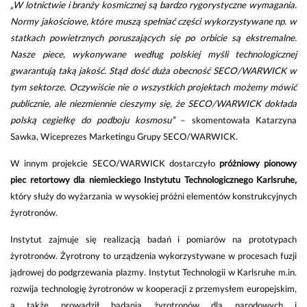
„W lotnictwie i branży kosmicznej są bardzo rygorystyczne wymagania.
Normy jakościowe, które muszą spełniać części wykorzystywane np. w
statkach powietrznych poruszających się po orbicie są ekstremalne.
Nasze piece, wykonywane według polskiej myśli technologicznej
gwarantują taką jakość. Stąd dość duża obecność SECO/WARWICK w
tym sektorze. Oczywiście nie o wszystkich projektach możemy mówić
publicznie, ale niezmiennie cieszymy się, że SECO/WARWICK dokłada
polską cegiełkę do podboju kosmosu”
– skomentowała Katarzyna
Sawka, Wiceprezes Marketingu Grupy SECO/WARWICK.
W innym projekcie SECO/WARWICK dostarczyło
p
różniowy pionowy
piec retortowy dla niemieckiego Instytutu Technologicznego Karlsruhe,
który
służy
do wyżarzania w wysokiej próżni elementów konstrukcyjnych
żyrotronów.
Instytut zajmuje się realizacją badań i pomiarów na prototypach
żyrotronów. Żyrotrony to urządzenia wykorzystywane w procesach fuzji
jądrowej do podgrzewania plazmy. Instytut Technologii w Karlsruhe m.in.
rozwija technologię żyrotronów w kooperacji z przemysłem europejskim,
a także prowadził badania żyrotronów dla narodowych i