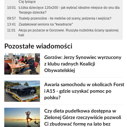
Cię tysiące
10:01
Łóżka dziecięce 120x200 - jak wybrać idealne miejsce do snu dla
Twojego dziecka?
09:57
Toalety przenośne - ile metrów od sceny, jedzenia i wejścia?
13:41
Zaatakował seniora na "kwadracie"
11:01
Akcja po pożarze w Gorzowie. Ruszyła rozbiórka ściany spalonej
hali
Pozostałe wiadomości
Gorzów: Jerzy Synowiec wyrzucony
z klubu radnych Koalicji
Obywatelskiej
Awaria samochodu w okolicach Forst
i A15 - gdzie uzyskać pomoc po
polsku?
Czy dieta pudełkowa dostępna w
Zielonej Górze rzeczywiście pozwoli
Ci zbudować formę na lato bez