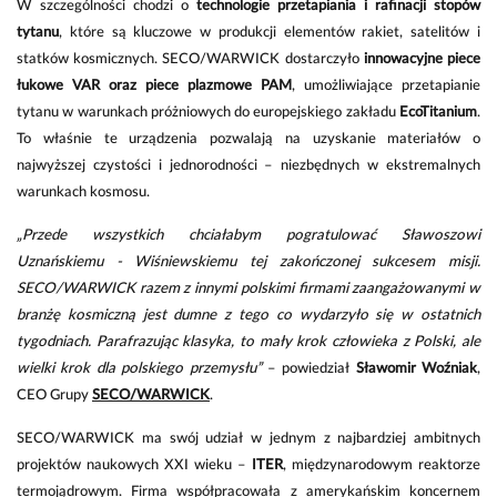
W szczególności chodzi o
technologie przetapiania i rafinacji stopów
tytanu
, które są kluczowe w produkcji elementów rakiet, satelitów i
statków kosmicznych. SECO/WARWICK dostarczyło
innowacyjne piece
łukowe VAR oraz piece plazmowe PAM
, umożliwiające przetapianie
tytanu w warunkach próżniowych do europejskiego zakładu
EcoTitanium
.
To właśnie te urządzenia pozwalają na uzyskanie materiałów o
najwyższej czystości i jednorodności – niezbędnych w ekstremalnych
warunkach kosmosu.
„Przede wszystkich chciałabym pogratulować Sławoszowi
Uznańskiemu - Wiśniewskiemu tej zakończonej sukcesem misji.
SECO/WARWICK razem z innymi polskimi firmami zaangażowanymi w
branżę kosmiczną jest dumne z tego co wydarzyło się w ostatnich
tygodniach. Parafrazując klasyka, to mały krok człowieka z Polski, ale
wielki krok dla polskiego przemysłu”
– powiedział
Sławomir Woźniak
,
CEO Grupy
SECO/WARWICK
.
SECO/WARWICK ma swój udział w jednym z najbardziej ambitnych
projektów naukowych XXI wieku –
ITER
, międzynarodowym reaktorze
termojądrowym. Firma współpracowała z amerykańskim koncernem