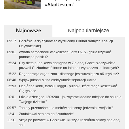
#StądJestem”
Najpopularniejsze
Najnowsze
09:17
Gorzów: Jerzy Synowiec wyrzucony z klubu radnych Koalicji
Obywatelskiej
09:01
Awaria samochodu w okolicach Forst i A15 - gdzie uzyskać
pomoc po polsku?
15:24
Czy dieta pudełkowa dostępna w Zielonej Górze rzeczywiście
pozwoli Ci zbudować formę na lato bez wyrzeczeń kulinarnych?
15:22
Regeneracja organizmu - dlaczego jest ważniejsza niż myślisz?
08:46
Wpływ jakości sit na efektywność separacji ziarna
15:53
Odbiór balkonu, tarasu i loggii - pułapki, które mogą kosztować
Cię tysiące
10:01
Łóżka dziecięce 120x200 - jak wybrać idealne miejsce do snu dla
Twojego dziecka?
09:57
Toalety przenośne - ile metrów od sceny, jedzenia i wejścia?
13:41
Zaatakował seniora na "kwadracie"
11:01
Akcja po pożarze w Gorzowie. Ruszyła rozbiórka ściany spalonej
hali