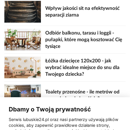
Wpływ jakości sit na efektywność
separacji ziarna
Odbiór balkonu, tarasu i loggii -
pułapki, które mogą kosztować Cię
tysiące
Łóżka dziecięce 120x200 - jak
wybrać idealne miejsce do snu dla
Twojego dziecka?
Toalety przenośne - ile metrów od
sceny, jedzenia i wejścia?
Dbamy o Twoją prywatność
Serwis lubuskie24.pl oraz nasi partnerzy używają plików
Zaatakował seniora na "kwadracie"
cookies, aby zapewnić prawidłowe działanie strony,