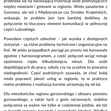
przekłada się na narastającą frustrację osób podróżujących
między miastami i gminami w regionie. Wielu pasażerów z
Gorzowa, ale też z Międzyrzecza czy Strzelec Krajeńskich,
wskazuje, że problem jest tym bardziej dotkliwy, że
połączenie to kluczowy element komunikacji w północnej
części Lubuskiego.
Powodem częstych odwołań – jak wynika z dostępnych
statystyk – są różne problemy techniczne i organizacyjne na
linii. W wielu przypadkach pociągi po prostu nie kursowały
zgodnie z harmonogramem, a część połączeń wciąż notuje
opóźnienia rzędu kilkudziesięciu minut. Dla osób
dojeżdżających do pracy, szkoły czy na uczelnie to poważna
niedogodność. Część podróżnych zauważa, że choć kolej
miała poprawić jakość usług w regionie, to w praktyce
realne problemy z realizacją kursów utrzymują się od lat.
Dla mieszkańców regionu gorzowskiego i obszaru powiatu
gorzowskiego, a także tych z gmin ościennych, stabilne
połączenia są ważne nie tylko w codziennej jeździe, ale też
w kwestii rozwoju turystyki i gospodarki lokalnej. Według