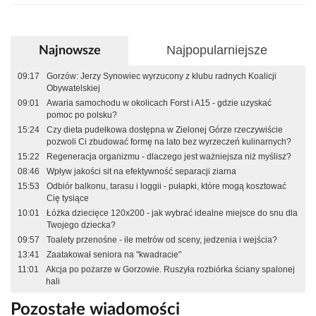
Najpopularniejsze
Najnowsze
09:17
Gorzów: Jerzy Synowiec wyrzucony z klubu radnych Koalicji
Obywatelskiej
09:01
Awaria samochodu w okolicach Forst i A15 - gdzie uzyskać
pomoc po polsku?
15:24
Czy dieta pudełkowa dostępna w Zielonej Górze rzeczywiście
pozwoli Ci zbudować formę na lato bez wyrzeczeń kulinarnych?
15:22
Regeneracja organizmu - dlaczego jest ważniejsza niż myślisz?
08:46
Wpływ jakości sit na efektywność separacji ziarna
15:53
Odbiór balkonu, tarasu i loggii - pułapki, które mogą kosztować
Cię tysiące
10:01
Łóżka dziecięce 120x200 - jak wybrać idealne miejsce do snu dla
Twojego dziecka?
09:57
Toalety przenośne - ile metrów od sceny, jedzenia i wejścia?
13:41
Zaatakował seniora na "kwadracie"
11:01
Akcja po pożarze w Gorzowie. Ruszyła rozbiórka ściany spalonej
hali
Pozostałe wiadomości