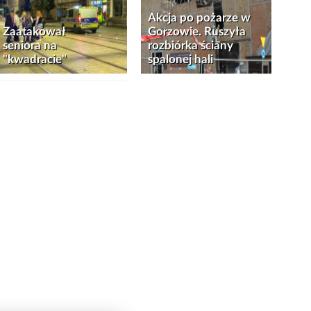
Akcja po pożarze w
Zaatakował
Gorzowie. Ruszyła
seniora na
rozbiórka ściany
"kwadracie"
spalonej hali