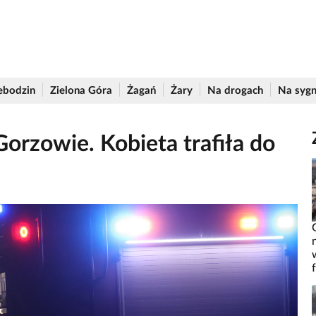
ebodzin
Zielona Góra
Żagań
Żary
Na drogach
Na sygn
orzowie. Kobieta trafiła do