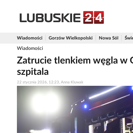
Wiadomości
Gorzów Wielkopolski
Nowa Sól
Świ
Wiadomości
Zatrucie tlenkiem węgla w G
szpitala
22 stycznia 2026, 12:23, Anna Kluwak