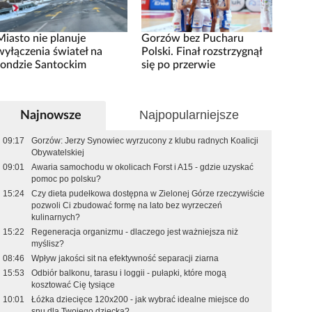
Miasto nie planuje
Gorzów bez Pucharu
wyłączenia świateł na
Polski. Finał rozstrzygnął
rondzie Santockim
się po przerwie
Najpopularniejsze
Najnowsze
09:17
Gorzów: Jerzy Synowiec wyrzucony z klubu radnych Koalicji
Obywatelskiej
09:01
Awaria samochodu w okolicach Forst i A15 - gdzie uzyskać
pomoc po polsku?
15:24
Czy dieta pudełkowa dostępna w Zielonej Górze rzeczywiście
pozwoli Ci zbudować formę na lato bez wyrzeczeń
kulinarnych?
15:22
Regeneracja organizmu - dlaczego jest ważniejsza niż
myślisz?
08:46
Wpływ jakości sit na efektywność separacji ziarna
15:53
Odbiór balkonu, tarasu i loggii - pułapki, które mogą
kosztować Cię tysiące
10:01
Łóżka dziecięce 120x200 - jak wybrać idealne miejsce do
snu dla Twojego dziecka?