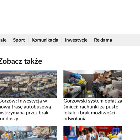
ale
Sport
Komunikacja
Inwestycje
Reklama
Zobacz także
Gorzów: Inwestycja w
Gorzowski system opłat za
nową trasę autobusową
śmieci: rachunki za puste
wstrzymana przez brak
lokale i brak możliwości
funduszy
odwołania