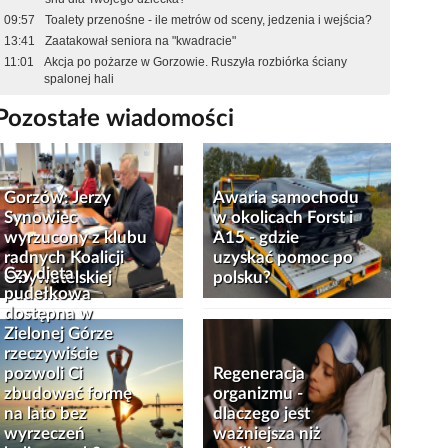
09:57
Toalety przenośne - ile metrów od sceny, jedzenia i wejścia?
13:41
Zaatakował seniora na "kwadracie"
11:01
Akcja po pożarze w Gorzowie. Ruszyła rozbiórka ściany
spalonej hali
Pozostałe wiadomości
Gorzów: Jerzy
Awaria samochodu
Synowiec
w okolicach Forst i
wyrzucony z klubu
A15 - gdzie
radnych Koalicji
uzyskać pomoc po
Czy dieta
Obywatelskiej
polsku?
pudełkowa
dostępna w
Zielonej Górze
rzeczywiście
pozwoli Ci
Regeneracja
zbudować formę
organizmu -
na lato bez
dlaczego jest
wyrzeczeń
ważniejsza niż