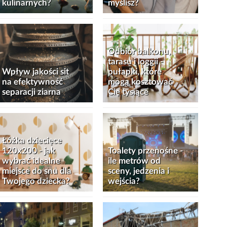
kulinarnych?
myślisz?
Odbiór balkonu,
tarasu i loggii -
Wpływ jakości sit
pułapki, które
na efektywność
mogą kosztować
separacji ziarna
Cię tysiące
Łóżka dziecięce
120x200 - jak
Toalety przenośne -
wybrać idealne
ile metrów od
miejsce do snu dla
sceny, jedzenia i
Twojego dziecka?
wejścia?