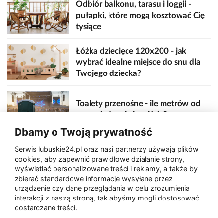
Odbiór balkonu, tarasu i loggii -
pułapki, które mogą kosztować Cię
tysiące
Łóżka dziecięce 120x200 - jak
wybrać idealne miejsce do snu dla
Twojego dziecka?
Toalety przenośne - ile metrów od
sceny, jedzenia i wejścia?
Dbamy o Twoją prywatność
Serwis lubuskie24.pl oraz nasi partnerzy używają plików
Zaatakował seniora na "kwadracie"
cookies, aby zapewnić prawidłowe działanie strony,
wyświetlać personalizowane treści i reklamy, a także by
zbierać standardowe informacje wysyłane przez
urządzenie czy dane przeglądania w celu zrozumienia
Bogdaniec: Dramat niemowlęcia.
interakcji z naszą stroną, tak abyśmy mogli dostosować
Matka z zarzutami za skrajne
dostarczane treści.
zaniedbanie