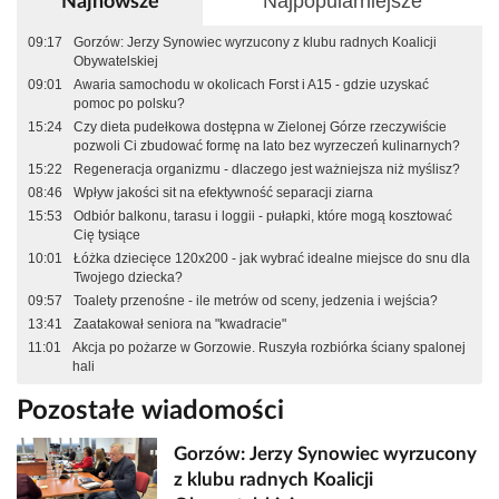
Najpopularniejsze
Najnowsze
09:17
Gorzów: Jerzy Synowiec wyrzucony z klubu radnych Koalicji
Obywatelskiej
09:01
Awaria samochodu w okolicach Forst i A15 - gdzie uzyskać
pomoc po polsku?
15:24
Czy dieta pudełkowa dostępna w Zielonej Górze rzeczywiście
pozwoli Ci zbudować formę na lato bez wyrzeczeń kulinarnych?
15:22
Regeneracja organizmu - dlaczego jest ważniejsza niż myślisz?
08:46
Wpływ jakości sit na efektywność separacji ziarna
15:53
Odbiór balkonu, tarasu i loggii - pułapki, które mogą kosztować
Cię tysiące
10:01
Łóżka dziecięce 120x200 - jak wybrać idealne miejsce do snu dla
Twojego dziecka?
09:57
Toalety przenośne - ile metrów od sceny, jedzenia i wejścia?
13:41
Zaatakował seniora na "kwadracie"
11:01
Akcja po pożarze w Gorzowie. Ruszyła rozbiórka ściany spalonej
hali
Pozostałe wiadomości
Gorzów: Jerzy Synowiec wyrzucony
z klubu radnych Koalicji