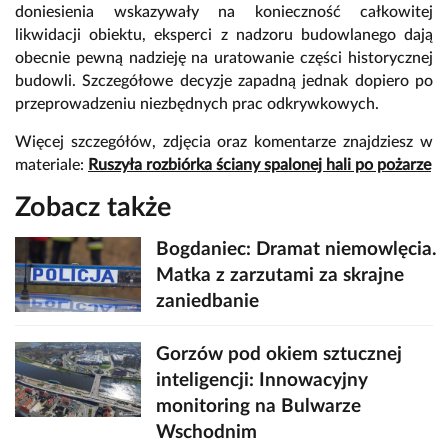
doniesienia wskazywały na konieczność całkowitej
likwidacji obiektu, eksperci z nadzoru budowlanego dają
obecnie pewną nadzieję na uratowanie części historycznej
budowli. Szczegółowe decyzje zapadną jednak dopiero po
przeprowadzeniu niezbędnych prac odkrywkowych.
Więcej szczegółów, zdjęcia oraz komentarze znajdziesz w
materiale:
Ruszyła rozbiórka ściany spalonej hali po pożarze
Zobacz także
Bogdaniec: Dramat niemowlęcia.
Matka z zarzutami za skrajne
zaniedbanie
Gorzów pod okiem sztucznej
inteligencji: Innowacyjny
monitoring na Bulwarze
Wschodnim