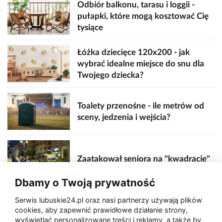
Odbiór balkonu, tarasu i loggii -
pułapki, które mogą kosztować Cię
tysiące
Łóżka dziecięce 120x200 - jak
wybrać idealne miejsce do snu dla
Twojego dziecka?
Toalety przenośne - ile metrów od
sceny, jedzenia i wejścia?
Zaatakował seniora na "kwadracie"
Dbamy o Twoją prywatność
Akcja po pożarze w Gorzowie.
Serwis lubuskie24.pl oraz nasi partnerzy używają plików
Ruszyła rozbiórka ściany spalonej
cookies, aby zapewnić prawidłowe działanie strony,
hali
wyświetlać personalizowane treści i reklamy, a także by