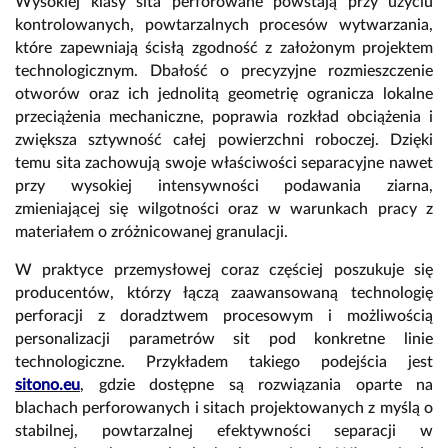
Wysokiej klasy sita perforowane powstają przy użyciu
kontrolowanych, powtarzalnych procesów wytwarzania,
które zapewniają ścisłą zgodność z założonym projektem
technologicznym. Dbałość o precyzyjne rozmieszczenie
otworów oraz ich jednolitą geometrię ogranicza lokalne
przeciążenia mechaniczne, poprawia rozkład obciążenia i
zwiększa sztywność całej powierzchni roboczej. Dzięki
temu sita zachowują swoje właściwości separacyjne nawet
przy wysokiej intensywności podawania ziarna,
zmieniającej się wilgotności oraz w warunkach pracy z
materiałem o zróżnicowanej granulacji.
W praktyce przemysłowej coraz częściej poszukuje się
producentów, którzy łączą zaawansowaną technologię
perforacji z doradztwem procesowym i możliwością
personalizacji parametrów sit pod konkretne linie
technologiczne. Przykładem takiego podejścia jest
sitono.eu
, gdzie dostępne są rozwiązania oparte na
blachach perforowanych i sitach projektowanych z myślą o
stabilnej, powtarzalnej efektywności separacji w