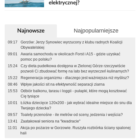
elektrycznej?
Najpopularniejsze
Najnowsze
09:17
Gorzów: Jerzy Synowiec wyrzucony z klubu radnych Koalicji
Obywatelskiej
09:01
Awaria samochodu w okolicach Forst i A15 - gdzie uzyskać
pomoc po polsku?
15:24
Czy dieta pudełkowa dostępna w Zielonej Górze rzeczywiście
pozwoli Ci zbudować formę na lato bez wyrzeczeń kulinarnych?
15:22
Regeneracja organizmu - dlaczego jest ważniejsza niż myślisz?
08:46
Wpływ jakości sit na efektywność separacji ziarna
15:53
Odbiór balkonu, tarasu i loggii - pułapki, które mogą kosztować
Cię tysiące
10:01
Łóżka dziecięce 120x200 - jak wybrać idealne miejsce do snu dla
Twojego dziecka?
09:57
Toalety przenośne - ile metrów od sceny, jedzenia i wejścia?
13:41
Zaatakował seniora na "kwadracie"
11:01
Akcja po pożarze w Gorzowie. Ruszyła rozbiórka ściany spalonej
hali