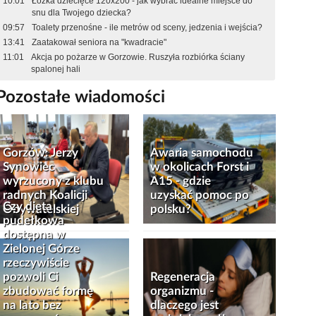
10:01
Łóżka dziecięce 120x200 - jak wybrać idealne miejsce do
snu dla Twojego dziecka?
09:57
Toalety przenośne - ile metrów od sceny, jedzenia i wejścia?
13:41
Zaatakował seniora na "kwadracie"
11:01
Akcja po pożarze w Gorzowie. Ruszyła rozbiórka ściany
spalonej hali
Pozostałe wiadomości
Gorzów: Jerzy
Awaria samochodu
Synowiec
w okolicach Forst i
wyrzucony z klubu
A15 - gdzie
radnych Koalicji
uzyskać pomoc po
Czy dieta
Obywatelskiej
polsku?
pudełkowa
dostępna w
Zielonej Górze
rzeczywiście
pozwoli Ci
Regeneracja
zbudować formę
organizmu -
na lato bez
dlaczego jest