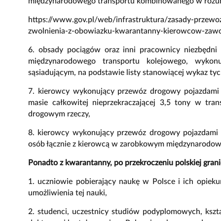
międzynarodowego transportu kombinowanego w rozum
https://www.gov.pl/web/infrastruktura/zasady-przew
zwolnienia-z-obowiazku-kwarantanny-kierowcow-za
6. obsady pociągów oraz inni pracownicy niezbęd
międzynarodowego transportu kolejowego, wyko
sąsiadującym, na podstawie listy stanowiącej wykaz ty
7. kierowcy wykonujący przewóz drogowy pojazdami
masie całkowitej nieprzekraczającej 3,5 tony w tr
drogowym rzeczy,
8. kierowcy wykonujący przewóz drogowy pojazdami 
osób łącznie z kierowcą w zarobkowym międzynarodo
Ponadto z kwarantanny, po przekroczeniu polskiej grani
1. uczniowie pobierający naukę w Polsce i ich opieku
umożliwienia tej nauki,
2. studenci, uczestnicy studiów podyplomowych, kształ