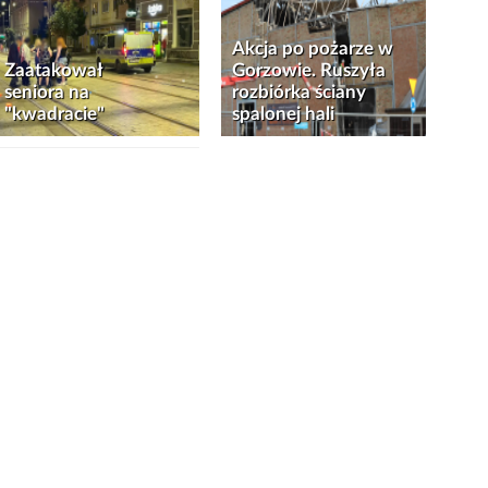
Akcja po pożarze w
Zaatakował
Gorzowie. Ruszyła
seniora na
rozbiórka ściany
"kwadracie"
spalonej hali