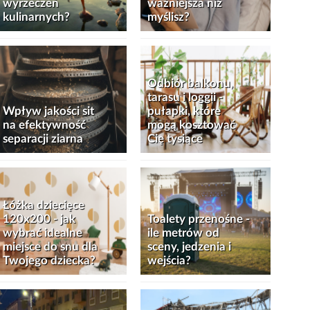
wyrzeczeń
ważniejsza niż
kulinarnych?
myślisz?
Odbiór balkonu,
tarasu i loggii -
Wpływ jakości sit
pułapki, które
na efektywność
mogą kosztować
separacji ziarna
Cię tysiące
Łóżka dziecięce
120x200 - jak
Toalety przenośne -
wybrać idealne
ile metrów od
miejsce do snu dla
sceny, jedzenia i
Twojego dziecka?
wejścia?