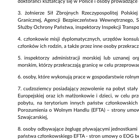
doktoranci kształcący się w Polsce i osoby prowadzące
3. żołnierze Sił Zbrojnych Rzeczypospolitej Polskiej
Granicznej, Agencji Bezpieczeństwa Wewnętrznego, 
Służby Ochrony Państwa, inspektorzy Inspekcji Trans
4. członkowie misji dyplomatycznych, urzędów konsula
członków ich rodzin, a także przez inne osoby przekra
5. inspektorzy administracji morskiej lub uznanej o
morskim, którzy przekraczają granicę w celu przeprowad
6. osoby, które wykonują prace w gospodarstwie rolnym
7. cudzoziemcy posiadający zezwolenie na pobyt stał
Europejskiej oraz ich małżonkowie i dzieci, w celu pr
pobytu, na terytorium innych państw członkowskich 
Porozumienia o Wolnym Handlu (EFTA) – strony umow
Szwajcarskiej,
8. osoby odbywające żeglugę pływającymi jednostkami
państwa członkowskiego EFTA - stron umowy o EOG bez