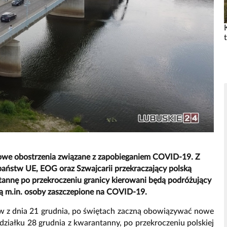
nowe obostrzenia związane z zapobieganiem COVID-19. Z
państw UE, EOG oraz Szwajcarii przekraczający polską
tannę po przekroczeniu granicy kierowani będą podróżujący
 m.in. osoby zaszczepione na COVID-19.
w z dnia 21 grudnia, po świętach zaczną obowiązywać nowe
edziałku 28 grudnia z kwarantanny, po przekroczeniu polskiej