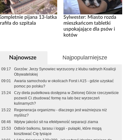
Kompletnie pijana 13-latka
Sylwester: Miasto rozda
trafiła do szpitala
mieszkańcom tabletki
uspokajające dla psów i
kotów
Najpopularniejsze
Najnowsze
09:17
Gorzów: Jerzy Synowiec wyrzucony z klubu radnych Koalicji
Obywatelskiej
09:01
Awaria samochodu w okolicach Forst i A15 - gdzie uzyskać
pomoc po polsku?
15:24
Czy dieta pudełkowa dostępna w Zielonej Górze rzeczywiście
pozwoli Ci zbudować formę na lato bez wyrzeczeń
kulinarnych?
15:22
Regeneracja organizmu - dlaczego jest ważniejsza niż
myślisz?
08:46
Wpływ jakości sit na efektywność separacji ziarna
15:53
Odbiór balkonu, tarasu i loggii - pułapki, które mogą
kosztować Cię tysiące