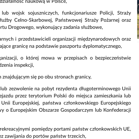
 działalność naukową w Polsce,
 lub wojsk sojuszniczych, funkcjonariusze Policji, Straży
Służby Celno-Skarbowej, Państwowej Straży Pożarnej oraz
portu Drogowego, wykonujący zadania służbowe,
rnych i przedstawicieli organizacji międzynarodowych oraz
czające granicę na podstawie paszportu dyplomatycznego,
rganizacji, o której mowa w przepisach o bezpieczeństwie
zenia inspekcji,
 znajdującym się po obu stronach granicy,
y lub zezwolenie na pobyt rezydenta długoterminowego Unii
zejazdu przez terytorium Polski do miejsca zamieszkania lub
Unii Europejskiej, państwa członkowskiego Europejskiego
y o Europejskim Obszarze Gospodarczym lub Konfederacji
 rekreacyjnymi pomiędzy portami państw członkowskich UE,
 zawijania do portów państw trzecich,