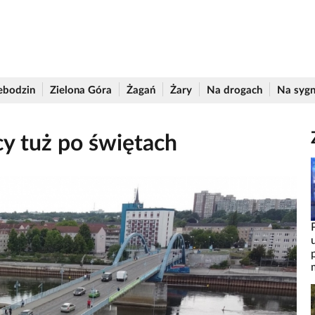
ebodzin
Zielona Góra
Żagań
Żary
Na drogach
Na sygn
y tuż po świętach