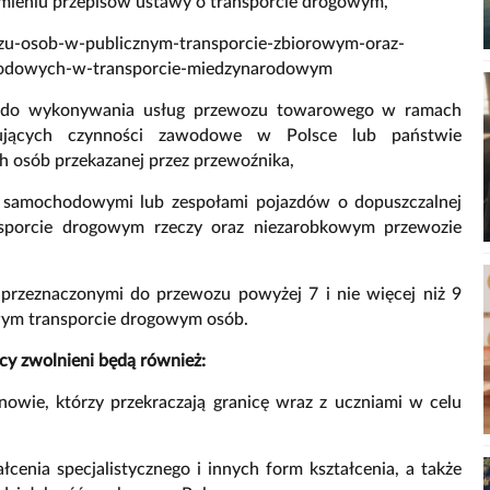
ieniu przepisów ustawy o transporcie drogowym,
ozu-osob-w-publicznym-transporcie-zbiorowym-oraz-
wodowych-w-transporcie-miedzynarodowym
ni do wykonywania usług przewozu towarowego w ramach
nujących czynności zawodowe w Polsce lub państwie
ch osób przekazanej przez przewoźnika,
 samochodowymi lub zespołami pojazdów o dopuszczalnej
ansporcie drogowym rzeczy oraz niezarobkowym przewozie
przeznaczonymi do przewozu powyżej 7 i nie więcej niż 9
wym transporcie drogowym osób.
cy zwolnieni będą również:
nowie, którzy przekraczają granicę wraz z uczniami w celu
cenia specjalistycznego i innych form kształcenia, a także