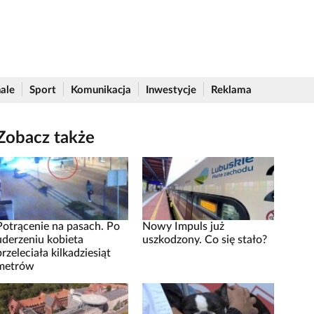
ale
Sport
Komunikacja
Inwestycje
Reklama
Zobacz także
Potrącenie na pasach. Po
Nowy Impuls już
uderzeniu kobieta
uszkodzony. Co się stało?
przeleciała kilkadziesiąt
metrów