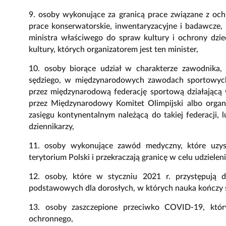
9. osoby wykonujące za granicą prace związane z och
prace konserwatorskie, inwentaryzacyjne i badawcze
ministra właściwego do spraw kultury i ochrony dz
kultury, których organizatorem jest ten minister,
10. osoby biorące udział w charakterze zawodnika, c
sędziego, w międzynarodowych zawodach sportowych 
przez międzynarodową federację sportową działającą w
przez Międzynarodowy Komitet Olimpijski albo orga
zasięgu kontynentalnym należącą do takiej federacji,
dziennikarzy,
11. osoby wykonujące zawód medyczny, które uzys
terytorium Polski i przekraczają granicę w celu udziele
12. osoby, które w styczniu 2021 r. przystępują 
podstawowych dla dorosłych, w których nauka kończy s
13. osoby zaszczepione przeciwko COVID-19, któr
ochronnego,