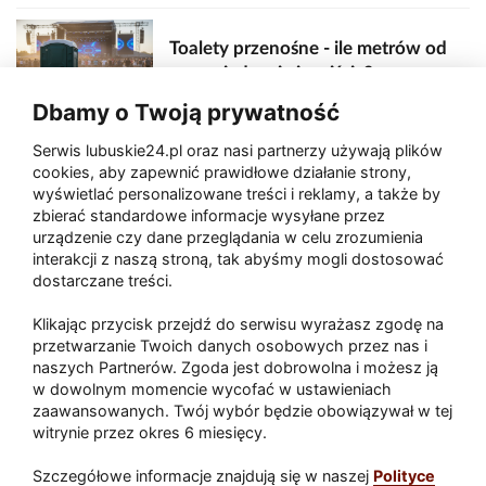
Toalety przenośne - ile metrów od
sceny, jedzenia i wejścia?
Dbamy o Twoją prywatność
Serwis lubuskie24.pl oraz nasi partnerzy używają plików
Zaatakował seniora na "kwadracie"
cookies, aby zapewnić prawidłowe działanie strony,
wyświetlać personalizowane treści i reklamy, a także by
zbierać standardowe informacje wysyłane przez
urządzenie czy dane przeglądania w celu zrozumienia
Akcja po pożarze w Gorzowie.
interakcji z naszą stroną, tak abyśmy mogli dostosować
Ruszyła rozbiórka ściany spalonej
dostarczane treści.
hali
Klikając przycisk przejdź do serwisu wyrażasz zgodę na
przetwarzanie Twoich danych osobowych przez nas i
naszych Partnerów. Zgoda jest dobrowolna i możesz ją
w dowolnym momencie wycofać w ustawieniach
Paliwa
zaawansowanych. Twój wybór będzie obowiązywał w tej
Raport
Dodaj raport
witrynie przez okres 6 miesięcy.
Sport
Popularne
Szczegółowe informacje znajdują się w naszej
Polityce