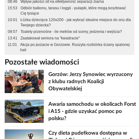
08:46
Wpływ jakości sit na efektywność separacji ziarna
15:53
Odbiór balkonu, tarasu i loggii - pułapki, które mogą kosztować
Cię tysiące
10:01
Łóżka dziecięce 120x200 - jak wybrać idealne miejsce do snu dla
Twojego dziecka?
09:57
Toalety przenośne - ile metrów od sceny, jedzenia i wejścia?
13:41
Zaatakował seniora na "kwadracie"
11:01
Akcja po pożarze w Gorzowie. Ruszyła rozbiórka ściany spalonej
hali
Pozostałe wiadomości
Gorzów: Jerzy Synowiec wyrzucony
z klubu radnych Koalicji
Obywatelskiej
Awaria samochodu w okolicach Forst
i A15 - gdzie uzyskać pomoc po
polsku?
Czy dieta pudełkowa dostępna w