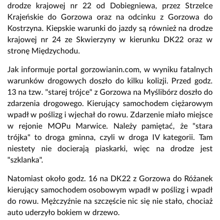
drodze krajowej nr 22 od Dobiegniewa, przez Strzelce
Krajeńskie do Gorzowa oraz na odcinku z Gorzowa do
Kostrzyna. Kiepskie warunki do jazdy są również na drodze
krajowej nr 24 ze Skwierzyny w kierunku DK22 oraz w
stronę Międzychodu.
Jak informuje portal
gorzowianin.com
, w wyniku fatalnych
warunków drogowych doszło do kilku kolizji. Przed godz.
13 na tzw. "starej trójce" z Gorzowa na Myślibórz doszło do
zdarzenia drogowego. Kierujący samochodem ciężarowym
wpadł w poślizg i wjechał do rowu. Zdarzenie miało miejsce
w rejonie MOPu Marwice. Należy pamiętać, że "stara
trójka" to droga gminna, czyli w droga IV kategorii. Tam
niestety nie docierają piaskarki, więc na drodze jest
"szklanka".
Natomiast około godz. 16 na DK22 z Gorzowa do Różanek
kierujący samochodem osobowym wpadł w poślizg i wpadł
do rowu. Mężczyźnie na szczęście nic się nie stało, chociaż
auto uderzyło bokiem w drzewo.