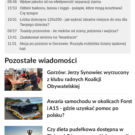
08:46
Wpływ jakości sit na efektywność separacji ziarna
15:53
Odbiór balkonu, tarasu i loggii - pułapki, które mogą kosztować
Cię tysiące
10:01
Łóżka dziecięce 120x200 - jak wybrać idealne miejsce do snu dla
Twojego dziecka?
09:57
Toalety przenośne - ile metrów od sceny, jedzenia i wejścia?
13:41
Zaatakował seniora na "kwadracie"
11:01
Akcja po pożarze w Gorzowie. Ruszyła rozbiórka ściany spalonej
hali
Pozostałe wiadomości
Gorzów: Jerzy Synowiec wyrzucony
z klubu radnych Koalicji
Obywatelskiej
Awaria samochodu w okolicach Forst
i A15 - gdzie uzyskać pomoc po
polsku?
Czy dieta pudełkowa dostępna w