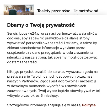
Toalety przenośne - ile metrów od
sceny, jedzenia i wejścia?
Dbamy o Twoją prywatność
Serwis lubuskie24.pl oraz nasi partnerzy używają plików
Zaatakował seniora na "kwadracie"
cookies, aby zapewnić prawidłowe działanie strony,
wyświetlać personalizowane treści i reklamy, a także by
zbierać standardowe informacje wysyłane przez
urządzenie czy dane przeglądania w celu zrozumienia
Akcja po pożarze w Gorzowie.
interakcji z naszą stroną, tak abyśmy mogli dostosować
Ruszyła rozbiórka ściany spalonej
dostarczane treści.
hali
Klikając przycisk przejdź do serwisu wyrażasz zgodę na
przetwarzanie Twoich danych osobowych przez nas i
naszych Partnerów. Zgoda jest dobrowolna i możesz ją
w dowolnym momencie wycofać w ustawieniach
Paliwa
zaawansowanych. Twój wybór będzie obowiązywał w tej
Raport
Dodaj raport
witrynie przez okres 6 miesięcy.
Sport
Popularne
Szczegółowe informacje znajdują się w naszej
Polityce