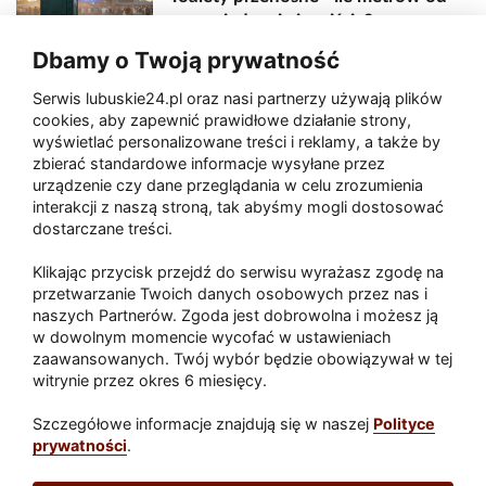
sceny, jedzenia i wejścia?
Dbamy o Twoją prywatność
Serwis lubuskie24.pl oraz nasi partnerzy używają plików
Zaatakował seniora na "kwadracie"
cookies, aby zapewnić prawidłowe działanie strony,
wyświetlać personalizowane treści i reklamy, a także by
zbierać standardowe informacje wysyłane przez
urządzenie czy dane przeglądania w celu zrozumienia
Akcja po pożarze w Gorzowie.
interakcji z naszą stroną, tak abyśmy mogli dostosować
Ruszyła rozbiórka ściany spalonej
dostarczane treści.
hali
Klikając przycisk przejdź do serwisu wyrażasz zgodę na
przetwarzanie Twoich danych osobowych przez nas i
naszych Partnerów. Zgoda jest dobrowolna i możesz ją
w dowolnym momencie wycofać w ustawieniach
Paliwa
zaawansowanych. Twój wybór będzie obowiązywał w tej
Raport
Dodaj raport
witrynie przez okres 6 miesięcy.
Sport
Popularne
Szczegółowe informacje znajdują się w naszej
Polityce
prywatności
.