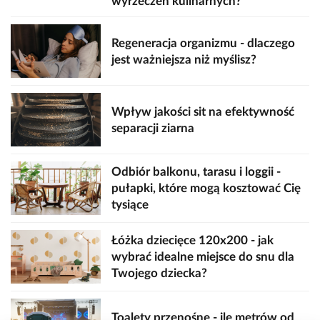
wyrzeczeń kulinarnych?
Regeneracja organizmu - dlaczego
jest ważniejsza niż myślisz?
Wpływ jakości sit na efektywność
separacji ziarna
Odbiór balkonu, tarasu i loggii -
pułapki, które mogą kosztować Cię
tysiące
Łóżka dziecięce 120x200 - jak
wybrać idealne miejsce do snu dla
Twojego dziecka?
Toalety przenośne - ile metrów od