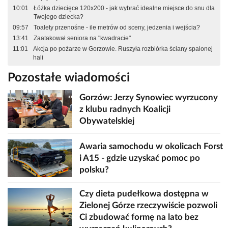
10:01
Łóżka dziecięce 120x200 - jak wybrać idealne miejsce do snu dla
Twojego dziecka?
09:57
Toalety przenośne - ile metrów od sceny, jedzenia i wejścia?
13:41
Zaatakował seniora na "kwadracie"
11:01
Akcja po pożarze w Gorzowie. Ruszyła rozbiórka ściany spalonej
hali
Pozostałe wiadomości
Gorzów: Jerzy Synowiec wyrzucony
z klubu radnych Koalicji
Obywatelskiej
Awaria samochodu w okolicach Forst
i A15 - gdzie uzyskać pomoc po
polsku?
Czy dieta pudełkowa dostępna w
Zielonej Górze rzeczywiście pozwoli
Ci zbudować formę na lato bez