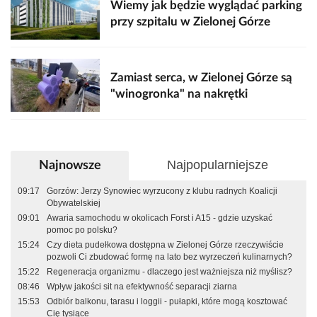
Wiemy jak będzie wyglądać parking
przy szpitalu w Zielonej Górze
Zamiast serca, w Zielonej Górze są
"winogronka" na nakrętki
Najpopularniejsze
Najnowsze
09:17
Gorzów: Jerzy Synowiec wyrzucony z klubu radnych Koalicji
Obywatelskiej
09:01
Awaria samochodu w okolicach Forst i A15 - gdzie uzyskać
pomoc po polsku?
15:24
Czy dieta pudełkowa dostępna w Zielonej Górze rzeczywiście
pozwoli Ci zbudować formę na lato bez wyrzeczeń kulinarnych?
15:22
Regeneracja organizmu - dlaczego jest ważniejsza niż myślisz?
08:46
Wpływ jakości sit na efektywność separacji ziarna
15:53
Odbiór balkonu, tarasu i loggii - pułapki, które mogą kosztować
Cię tysiące